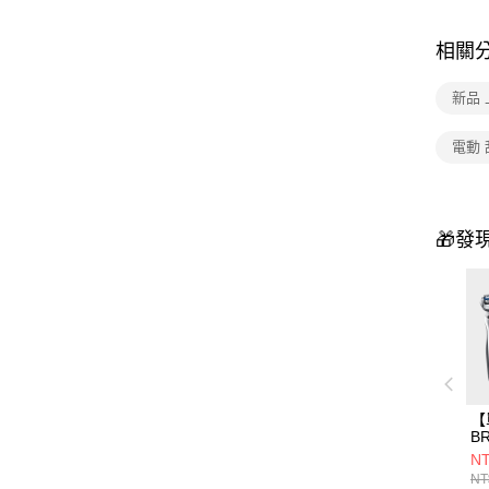
相關
新品 
電動
🎁發
【
BR
S
NT
P
NT