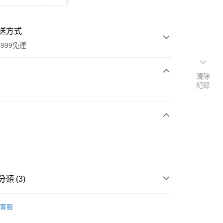
送方式
999免運
清除
紀錄
次付款
期付款
0 利率 每期
NT$2,962
21家銀行
0 利率 每期
NT$1,481
21家銀行
庫商業銀行
第一商業銀行
業銀行
彰化商業銀行
庫商業銀行
第一商業銀行
業儲蓄銀行
台北富邦商業銀行
業銀行
彰化商業銀行
華商業銀行
兆豐國際商業銀行
業儲蓄銀行
台北富邦商業銀行
類 (3)
小企業銀行
台中商業銀行
華商業銀行
兆豐國際商業銀行
台灣）商業銀行
華泰商業銀行
小企業銀行
台中商業銀行
BRAUN
電鬍刀
業銀行
遠東國際商業銀行
台灣）商業銀行
華泰商業銀行
客服
業銀行
永豐商業銀行
業銀行
遠東國際商業銀行