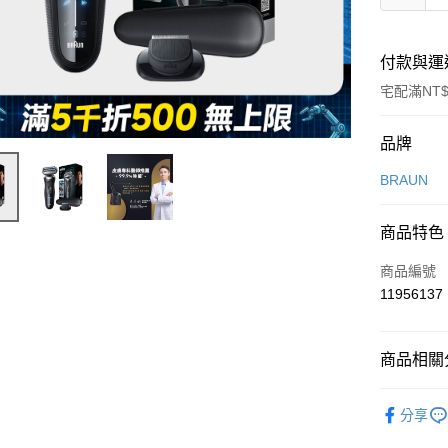
付款與運
宅配滿NT$
付款方式
品牌
信用卡一
BRAUN
信用卡分
商品特色
3 期 
商品編號
6 期 
合作金
11956137
華南商
合作金
即享券
上海商
華南商
國泰世
LINE Pay
上海商
商品相關分
臺灣中
國泰世
匯豐（
Apple Pay
臺灣中
依品牌
聯邦商
分享
匯豐（
街口支付
元大商
年度新品
聯邦商