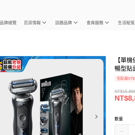
品牌總覽
百貨情報
話題品牌
會員服務
生活秘笈
【單機優惠
暢型貼
宅配滿NT$
NT$15,88
NT$8,
數量