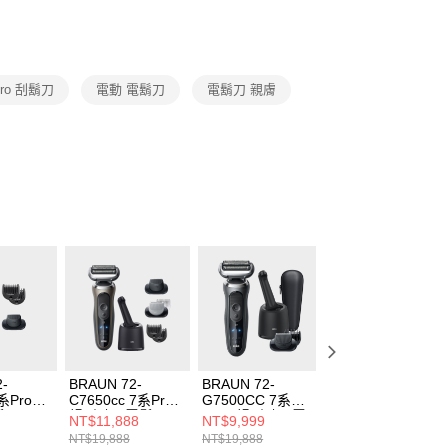
業銀行
星展（台灣）商業銀行
業銀行
永豐商業銀行
y
個人護理
BRAUN
際商業銀行
中國信託商業銀行
業銀行
星展（台灣）商業銀行
天信用卡公司
際商業銀行
中國信託商業銀行
天信用卡公司
pro 刮鬍刀
電動 電鬍刀
電鬍刀 親膚
00，滿NT$999(含以上)免運費
市自取
2-
BRAUN 72-
BRAUN 72-
BRAUN 52-
7系Pro暢
C7650cc 7系Pro
G7500CC 7系
B7200cc 5系Pro
鬍刀
暢型貼面電鬍刀
PRO 暢型貼面電
拆快洗電鬍刀
NT$11,888
NT$9,999
NT$5,888
鬍刀WET & DRY
NT$19,888
NT$19,888
NT$8,888