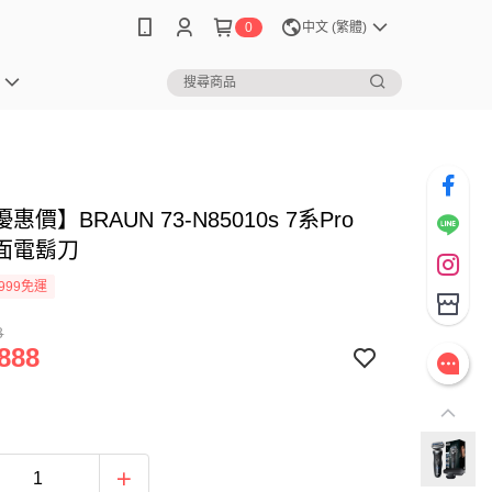
0
中文 (繁體)
價】BRAUN 73-N85010s 7系Pro
面電鬍刀
999免運
8
888