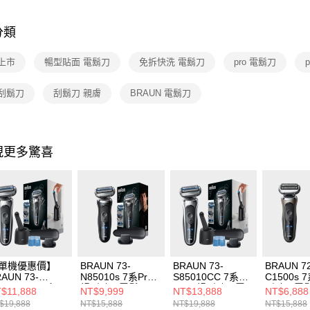
玉山商
元大商
Google Pa
依類別
台新國
玉山商
台灣樂
分類
台新國
ATM付款
台灣樂
上市
暢型貼面 電鬍刀
免拆快洗 電鬍刀
pro 電鬍刀
運送方式
 刮鬍刀
刮鬍刀 親膚
BRAUN 電鬍刀
宅配
每筆NT$1
現更多驚喜
付款後門
免運費
單機優惠價】
BRAUN 73-
BRAUN 73-
BRAUN 7
AUN 73-
N85010s 7系Pro
S85010CC 7系
C1500s 
85010CC 7系
暢型貼面電鬍刀
PRO 暢型貼面電
型貼面電
$11,888
NT$9,999
NT$13,888
NT$6,888
RO 暢型貼面電
鬍刀
$19,888
NT$15,888
NT$19,888
NT$15,888