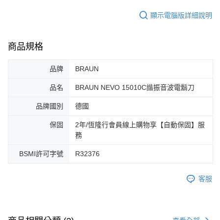
顯示電腦版詳細說明
商品規格
品牌
BRAUN
品名
BRAUN NEVO 15010C諧振音波電鬍刀
品牌國別
德國
保固
2年/恆隆行會員線上購物享【自動保固】服
務
BSMI許可字號
R32376
客服