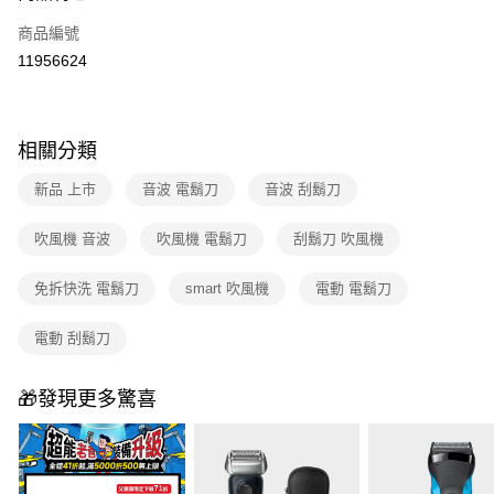
6 期 0 利率 每期
NT$4,981
21家銀行
合作金庫商業銀行
第一商業銀行
商品編號
華南商業銀行
彰化商業銀行
合作金庫商業銀行
第一商業銀行
11956624
即享券
上海商業儲蓄銀行
台北富邦商業銀行
華南商業銀行
彰化商業銀行
國泰世華商業銀行
兆豐國際商業銀行
LINE Pay
上海商業儲蓄銀行
台北富邦商業銀行
臺灣中小企業銀行
台中商業銀行
國泰世華商業銀行
兆豐國際商業銀行
匯豐（台灣）商業銀行
華泰商業銀行
Apple Pay
相關分類
臺灣中小企業銀行
台中商業銀行
聯邦商業銀行
遠東國際商業銀行
匯豐（台灣）商業銀行
華泰商業銀行
街口支付
元大商業銀行
永豐商業銀行
新品 上市
音波 電鬍刀
音波 刮鬍刀
聯邦商業銀行
遠東國際商業銀行
玉山商業銀行
星展（台灣）商業銀行
元大商業銀行
永豐商業銀行
Google Pay
台新國際商業銀行
中國信託商業銀行
吹風機 音波
吹風機 電鬍刀
刮鬍刀 吹風機
玉山商業銀行
星展（台灣）商業銀行
台灣樂天信用卡公司
台新國際商業銀行
中國信託商業銀行
ATM付款
台灣樂天信用卡公司
免拆快洗 電鬍刀
smart 吹風機
電動 電鬍刀
運送方式
電動 刮鬍刀
宅配
每筆NT$100，滿NT$999(含以上)免運費
🎁發現更多驚喜
付款後門市自取
免運費