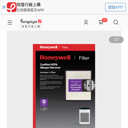
恆隆行線上購
開啟APP
立刻使用官方APP
0
1
/
7