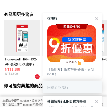
🎁發現更多驚喜
恆隆行
Honeywell HRF-HX2-
Honeywell HRFJ830
Honeywell HRF-
AP 長效HEPA濾網 (2
HEPA濾網
HEPA濾網
【新朋友】限時註冊優惠，只到
片/盒)
NT$1,155
NT$924
NT$599
8/10！
NT$1,500
NT$1,200
你可能有興趣的商品
全站排行
回覆至 恆隆行
連結恆隆行LINE 官方帳號
本網站中使用 cookie，欲查詢有關本網站使用 cookie 方式之詳情，及若您不希
熱門標籤
望在電腦上使用 cookie 時應如何變更電腦的 cookie 設定，請參閱本網站「
隱私