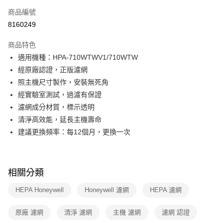
6 期 0 利率 每期
NT$192
21家銀行
合作金庫商業銀行
第一商業銀行
商品編號
華南商業銀行
彰化商業銀行
合作金庫商業銀行
第一商業銀行
8160249
即享券
上海商業儲蓄銀行
台北富邦商業銀行
華南商業銀行
彰化商業銀行
國泰世華商業銀行
兆豐國際商業銀行
LINE Pay
上海商業儲蓄銀行
台北富邦商業銀行
商品特色
臺灣中小企業銀行
台中商業銀行
國泰世華商業銀行
兆豐國際商業銀行
適用機種：HPA-710WTWV1/710WTW
匯豐（台灣）商業銀行
華泰商業銀行
Apple Pay
臺灣中小企業銀行
台中商業銀行
經原廠認證，正版濾網
聯邦商業銀行
遠東國際商業銀行
匯豐（台灣）商業銀行
華泰商業銀行
街口支付
元大商業銀行
永豐商業銀行
照主機尺寸製作，安裝無死角
聯邦商業銀行
遠東國際商業銀行
玉山商業銀行
星展（台灣）商業銀行
經實驗室測試，過濾有保證
元大商業銀行
永豐商業銀行
Google Pay
台新國際商業銀行
中國信託商業銀行
玉山商業銀行
星展（台灣）商業銀行
濾網成分材質，標示透明
台灣樂天信用卡公司
台新國際商業銀行
中國信託商業銀行
大哥付你分期
清淨高效能，延長主機壽命
台灣樂天信用卡公司
相關說明
建議更換頻率：每12個月，更換一次
【大哥付你分期使用說明】
ATM付款
1.本服務由台灣大哥大提供，台灣大哥大用戶可立即使用無須另外申請。
2.付款方式選擇「大哥付你分期」，訂單成立後會自動跳轉到大哥付的交易
流程，驗證手機門號後，選擇欲分期的期數、繳款截止日，確認付款後即完
相關分類
運送方式
成交易。
3.實際核准額度、可分期數及費用金額請依後續交易確認頁面所載為準。
宅配
HEPA Honeywell
Honeywell 濾網
HEPA 濾網
4.訂單成立30分鐘內，如未前往確認交易或遇審核未通過，訂單將自動取
每筆NT$100，滿NT$999(含以上)免運費
消。如遇「轉專審核」未通過狀況，表示未達大哥付你分期系統評分，恕無
法說明評估內容。
原廠 濾網
清淨 濾網
主機 濾網
濾網 認證
付款後門市自取
【繳款方式說明】