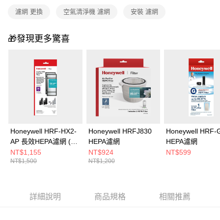
1.分期款項不併入電信帳單，「大哥付你分期」於每月結算日後寄送繳費提
免運費
濾網 更換
空氣清淨機 濾網
安裝 濾網
醒簡訊。
2.透過簡訊連結打開帳單後，可選擇「超商條碼／台灣大直營門市／銀行轉
帳／街口支付／iPASS MONEY」等通路繳費。
🎁發現更多驚喜
【注意事項】
1.本服務係由「台灣大哥大股份有限公司」（以下簡稱本公司）所提供，讓
用戶於交易時，得透過本服務購買商品或服務，並由商店將買賣／分期付款
買賣價金債權讓與本公司後，依約使用本公司帳單繳交帳款。
2.基於同意付款使用「大哥付你分期」之契約關係目的，商店將以您的個人
資料（包含姓名、電話或地址）提供予台灣大哥大進項蒐集、處理及利用，
由本公司與您本人進行分期帳單所需資料之確認、核對及更正。
3.完整用戶服務條款，請詳閱以下連結：
https://oppay.tw/userRule
Honeywell HRF-HX2-
Honeywell HRFJ830
Honeywell HRF-
AP 長效HEPA濾網 (2
HEPA濾網
HEPA濾網
片/盒)
NT$1,155
NT$924
NT$599
NT$1,500
NT$1,200
詳細說明
商品規格
相關推薦