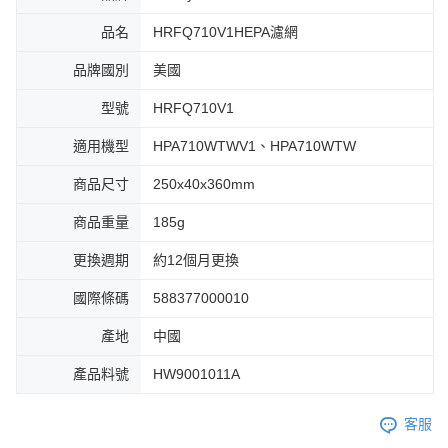
品名
HRFQ710V1HEPA濾網
品牌國別
美國
型號
HRFQ710V1
適用機型
HPA710WTWV1、HPA710WTW
商品尺寸
250x40x360mm
商品重量
185g
更換週期
約12個月更換
國際條碼
588377000010
產地
中國
產品料號
HW9001011A
客服