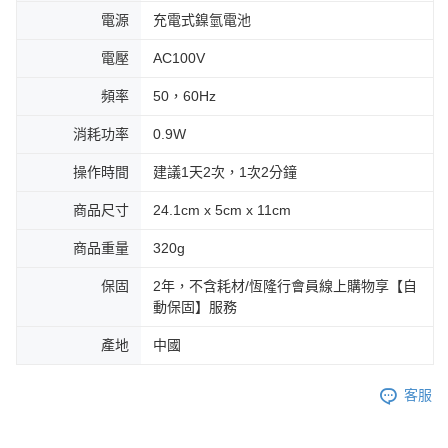
電源
充電式鎳氫電池
電壓
AC100V
頻率
50，60Hz
消耗功率
0.9W
操作時間
建議1天2次，1次2分鐘
商品尺寸
24.1cm x 5cm x 11cm
商品重量
320g
保固
2年，不含耗材/恆隆行會員線上購物享【自
動保固】服務
產地
中國
客服