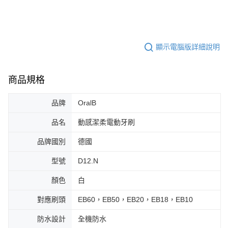
顯示電腦版詳細說明
商品規格
品牌
OralB
品名
動感潔柔電動牙刷
品牌國別
德國
型號
D12.N
顏色
白
對應刷頭
EB60，EB50，EB20，EB18，EB10
防水設計
全機防水