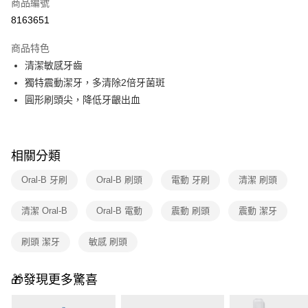
商品編號
華南商業銀行
彰化商業銀行
合作金庫商業銀行
第一商業銀行
8163651
即享券
上海商業儲蓄銀行
台北富邦商業銀行
華南商業銀行
彰化商業銀行
國泰世華商業銀行
兆豐國際商業銀行
LINE Pay
上海商業儲蓄銀行
台北富邦商業銀行
商品特色
臺灣中小企業銀行
台中商業銀行
國泰世華商業銀行
兆豐國際商業銀行
清潔敏感牙齒
匯豐（台灣）商業銀行
華泰商業銀行
Apple Pay
臺灣中小企業銀行
台中商業銀行
獨特震動潔牙，多清除2倍牙菌斑
聯邦商業銀行
遠東國際商業銀行
匯豐（台灣）商業銀行
華泰商業銀行
街口支付
元大商業銀行
永豐商業銀行
圓形刷頭尖，降低牙齦出血
聯邦商業銀行
遠東國際商業銀行
玉山商業銀行
星展（台灣）商業銀行
元大商業銀行
永豐商業銀行
Google Pay
台新國際商業銀行
中國信託商業銀行
玉山商業銀行
星展（台灣）商業銀行
台灣樂天信用卡公司
台新國際商業銀行
中國信託商業銀行
ATM付款
相關分類
台灣樂天信用卡公司
Oral-B 牙刷
Oral-B 刷頭
電動 牙刷
清潔 刷頭
運送方式
宅配
清潔 Oral-B
Oral-B 電動
震動 刷頭
震動 潔牙
每筆NT$100，滿NT$999(含以上)免運費
刷頭 潔牙
敏感 刷頭
付款後門市自取
免運費
🎁發現更多驚喜