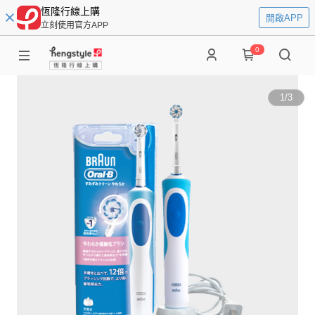
恆隆行線上購
開啟APP
立刻使用官方APP
0
1
/
3