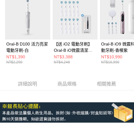
Oral-B D100 活力亮潔
【送 iO2 電動牙刷】
Oral-B iO9 微
電動牙刷-白
Oral-B iO微震清潔刷
動牙刷-香檳紫
頭10入
NT$1,390
NT$3,388
NT$10,990
NT$2,290
NT$4,248
NT$16,990
詳細說明
商品規格
相關推薦