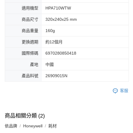
適用機型
HPA710WTW
商品尺寸
320x240x25 mm
商品重量
160g
更換週期
約12個月
國際條碼
6970280850418
產地
中國
產品料號
26909015N
客服
商品相關分類 (2)
依品牌
Honeywell
耗材