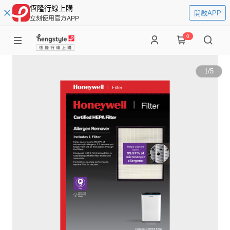
恆隆行線上購
開啟APP
立刻使用官方APP
0
1
/
5