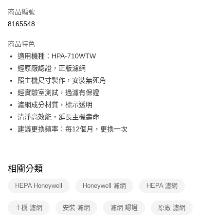
6 期 0 利率 每期
NT$192
21家銀行
合作金庫商業銀行
第一商業銀行
商品編號
華南商業銀行
彰化商業銀行
合作金庫商業銀行
第一商業銀行
8165548
即享券
上海商業儲蓄銀行
台北富邦商業銀行
華南商業銀行
彰化商業銀行
國泰世華商業銀行
兆豐國際商業銀行
LINE Pay
上海商業儲蓄銀行
台北富邦商業銀行
商品特色
臺灣中小企業銀行
台中商業銀行
國泰世華商業銀行
兆豐國際商業銀行
適用機種：HPA-710WTW
匯豐（台灣）商業銀行
華泰商業銀行
Apple Pay
臺灣中小企業銀行
台中商業銀行
經原廠認證，正版濾網
聯邦商業銀行
遠東國際商業銀行
匯豐（台灣）商業銀行
華泰商業銀行
街口支付
元大商業銀行
永豐商業銀行
照主機尺寸製作，安裝無死角
聯邦商業銀行
遠東國際商業銀行
玉山商業銀行
星展（台灣）商業銀行
經實驗室測試，過濾有保證
元大商業銀行
永豐商業銀行
Google Pay
台新國際商業銀行
中國信託商業銀行
玉山商業銀行
星展（台灣）商業銀行
濾網成分材質，標示透明
台灣樂天信用卡公司
台新國際商業銀行
中國信託商業銀行
大哥付你分期
清淨高效能，延長主機壽命
台灣樂天信用卡公司
相關說明
建議更換頻率：每12個月，更換一次
【大哥付你分期使用說明】
ATM付款
1.本服務由台灣大哥大提供，台灣大哥大用戶可立即使用無須另外申請。
2.付款方式選擇「大哥付你分期」，訂單成立後會自動跳轉到大哥付的交易
流程，驗證手機門號後，選擇欲分期的期數、繳款截止日，確認付款後即完
相關分類
運送方式
成交易。
3.實際核准額度、可分期數及費用金額請依後續交易確認頁面所載為準。
宅配
HEPA Honeywell
Honeywell 濾網
HEPA 濾網
4.訂單成立30分鐘內，如未前往確認交易或遇審核未通過，訂單將自動取
每筆NT$100，滿NT$999(含以上)免運費
消。如遇「轉專審核」未通過狀況，表示未達大哥付你分期系統評分，恕無
法說明評估內容。
主機 濾網
安裝 濾網
濾網 認證
原廠 濾網
付款後門市自取
【繳款方式說明】