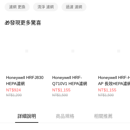
1.分期款項不併入電信帳單，「大哥付你分期」於每月結算日後寄送繳費提
免運費
濾網 更換
清淨 濾網
過濾 濾網
醒簡訊。
2.透過簡訊連結打開帳單後，可選擇「超商條碼／台灣大直營門市／銀行轉
帳／街口支付／iPASS MONEY」等通路繳費。
🎁發現更多驚喜
【注意事項】
1.本服務係由「台灣大哥大股份有限公司」（以下簡稱本公司）所提供，讓
用戶於交易時，得透過本服務購買商品或服務，並由商店將買賣／分期付款
買賣價金債權讓與本公司後，依約使用本公司帳單繳交帳款。
2.基於同意付款使用「大哥付你分期」之契約關係目的，商店將以您的個人
資料（包含姓名、電話或地址）提供予台灣大哥大進項蒐集、處理及利用，
由本公司與您本人進行分期帳單所需資料之確認、核對及更正。
3.完整用戶服務條款，請詳閱以下連結：
https://oppay.tw/userRule
Honeywell HRFJ830
Honeywell HRF-
Honeywell HRF-
HEPA濾網
Q710V1 HEPA濾網
AP 長效HEPA濾網
片/盒)
NT$924
NT$1,155
NT$1,155
NT$1,200
NT$1,500
NT$1,500
詳細說明
商品規格
相關推薦