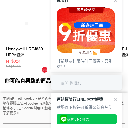
恆隆行
Honeywell HRFJ830
Honeywell HRF-
Honeywell HRF-
HEPA濾網
Q710V1 HEPA濾網
AP 長效HEPA濾網
【新朋友】限時註冊優惠，只到
片/盒)
NT$924
NT$1,155
NT$1,155
8/7！
NT$1,200
NT$1,500
NT$1,500
你可能有興趣的商品
全站排行
回覆至 恆隆行
連結恆隆行LINE 官方帳號
本網站中使用 cookie，欲查詢有關本網站使用 cookie 方式之詳情，及若您不希
熱門標籤
望在電腦上使用 cookie 時應如何變更電腦的 cookie 設定，請參閱本網站「
隱私
點擊以下按鈕可獲得最新資訊👇
權條款
」之 Cookie 聲明。您繼續使用本網站即表示您同意本公司得按本網站使
用條款之 Cookie 聲明使用 cookie。
了解更多 >
連結 LINE 帳號