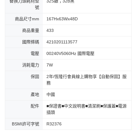
替換刀頭耗材型
32S銀；32B黑
號
商品尺寸mm
167Hx63Wx48D
商品重量
433
國際條碼
4210201113577
電壓
00240V5060Hz 國際電壓
消耗電力
7W
保固
2年/恆隆行會員線上購物享【自動保固】服
務
產地
中國
配件
■保證書■中文說明書■清潔刷■保護蓋■電源
插頭
BSMI許可字號
R32376