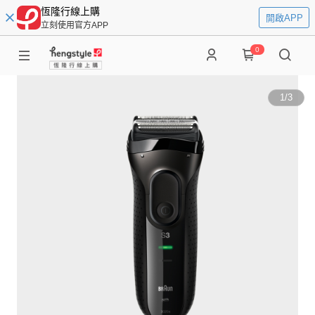
恆隆行線上購
開啟APP
立刻使用官方APP
0
1
/
3