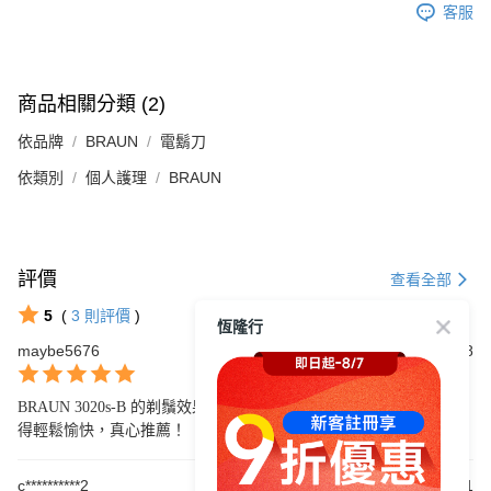
客服
商品相關分類 (2)
依品牌
BRAUN
電鬍刀
依類別
個人護理
BRAUN
評價
查看全部
5
(
3
則評價
)
恆隆行
maybe5676
2025/08/08
BRAUN 3020s-B 的剃鬚效果非常出色，操作簡便，讓每次剃鬚都變
得輕鬆愉快，真心推薦！
c**********2
2024/08/31