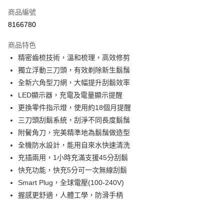
6 期 0 利率 每期
NT$448
21家銀行
合作金庫商業銀行
第一商業銀行
商品編號
華南商業銀行
彰化商業銀行
合作金庫商業銀行
第一商業銀行
8166780
即享券
上海商業儲蓄銀行
台北富邦商業銀行
華南商業銀行
彰化商業銀行
國泰世華商業銀行
兆豐國際商業銀行
LINE Pay
上海商業儲蓄銀行
台北富邦商業銀行
商品特色
臺灣中小企業銀行
台中商業銀行
國泰世華商業銀行
兆豐國際商業銀行
精密齒梳技術，溫和梳理，高效修剪
匯豐（台灣）商業銀行
華泰商業銀行
Apple Pay
臺灣中小企業銀行
台中商業銀行
獨立浮動三刀頭，有效剃除新生鬍鬚
聯邦商業銀行
遠東國際商業銀行
匯豐（台灣）商業銀行
華泰商業銀行
街口支付
元大商業銀行
永豐商業銀行
全新六角型刀網，大幅提升刮鬍效率
聯邦商業銀行
遠東國際商業銀行
玉山商業銀行
星展（台灣）商業銀行
LED顯示器，充電及電量顯示提醒
元大商業銀行
永豐商業銀行
Google Pay
台新國際商業銀行
中國信託商業銀行
玉山商業銀行
星展（台灣）商業銀行
更換零件指示燈，使用約18個月提醒
台灣樂天信用卡公司
台新國際商業銀行
中國信託商業銀行
ATM付款
三刀頭刮鬍系統，刮淨不同長度鬍鬚
台灣樂天信用卡公司
附鬢角刀，完美精準地為鬍鬚做造型
運送方式
全機防水設計，能用自來水快速清洗
充插兩用，1小時充滿支援45分刮鬍
宅配
快充功能，快充5分可一次無線刮鬍
每筆NT$100，滿NT$999(含以上)免運費
Smart Plug，全球電壓(100-240V)
付款後門市自取
握感更舒適，人體工學，防滑手柄
免運費