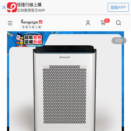
恆隆行線上購
開啟APP
立刻使用官方APP
0
1
/
10