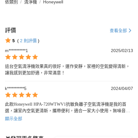
依類別
清淨機
Honeywell
評價
查看全部
5
(
2
則評價
)
m***********1
2025/02/13
這台空氣清淨機效果真的很好，運作安靜，家裡的空氣變得清新，
讓我感到更加舒適，非常滿意！
k***********5
2024/04/07
此款Honeywell HPA-720WTWV1抗敏負離子空氣清淨機是我的首
選，讓室內空氣更清新，攜帶便利，適合一家大小使用。無噪音，
讓我家的睡眠品質提升。值得推薦的好產品！
顯示全部