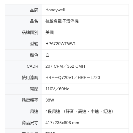
品牌
Honeywell
品名
抗敏負離子清淨機
品牌國別
美國
型號
HPA720WTWV1
顏色
白
CADR
207 CFM／352 CMH
使用濾網
HRF－Q720V1／HRF－L720
電壓
110V／60Hz
耗電頻率
38W
風速
4段風速 （靜音、高速、中速、低速）
商品尺寸
417x235x606 mm