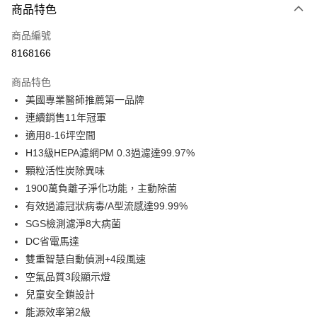
3 期 0 利率 每期
NT$4,300
21家銀行
商品特色
6 期 0 利率 每期
NT$2,150
21家銀行
合作金庫商業銀行
第一商業銀行
商品編號
華南商業銀行
彰化商業銀行
合作金庫商業銀行
第一商業銀行
8168166
即享券
上海商業儲蓄銀行
台北富邦商業銀行
華南商業銀行
彰化商業銀行
國泰世華商業銀行
兆豐國際商業銀行
LINE Pay
上海商業儲蓄銀行
台北富邦商業銀行
商品特色
臺灣中小企業銀行
台中商業銀行
國泰世華商業銀行
兆豐國際商業銀行
美國專業醫師推薦第一品牌
匯豐（台灣）商業銀行
華泰商業銀行
Apple Pay
臺灣中小企業銀行
台中商業銀行
連續銷售11年冠軍
聯邦商業銀行
遠東國際商業銀行
匯豐（台灣）商業銀行
華泰商業銀行
街口支付
元大商業銀行
永豐商業銀行
適用8-16坪空間
聯邦商業銀行
遠東國際商業銀行
玉山商業銀行
星展（台灣）商業銀行
H13級HEPA濾網PM 0.3過濾達99.97%
元大商業銀行
永豐商業銀行
Google Pay
台新國際商業銀行
中國信託商業銀行
玉山商業銀行
星展（台灣）商業銀行
顆粒活性炭除異味
台灣樂天信用卡公司
台新國際商業銀行
中國信託商業銀行
ATM付款
1900萬負離子淨化功能，主動除菌
台灣樂天信用卡公司
有效過濾冠狀病毒/A型流感達99.99%
運送方式
SGS檢測濾淨8大病菌
DC省電馬達
宅配
雙重智慧自動偵測+4段風速
每筆NT$100，滿NT$999(含以上)免運費
空氣品質3段顯示燈
兒童安全鎖設計
能源效率第2級