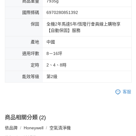
商品重量
7935g
國際條碼
6970280851392
保固
全機2年馬達5年/恆隆行會員線上購物享
【自動保固】服務
產地
中國
適用坪數
8－16坪
定時
2、4、8時
能效等級
第2級
客服
商品相關分類 (2)
依品牌
Honeywell
空氣清淨機