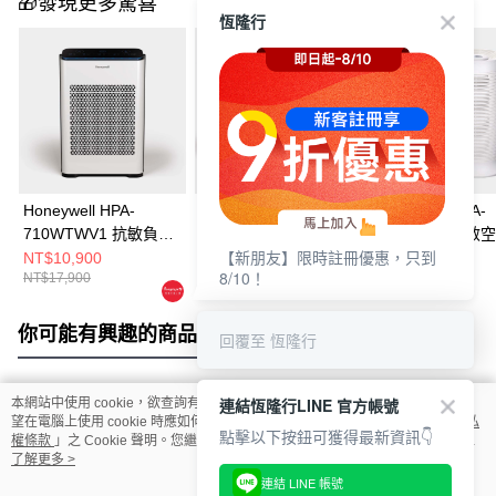
🎁發現更多驚喜
恆隆行
Honeywell HPA-
【雙入組】Honeywell
Honeywell HPA-
710WTWV1 抗敏負離
HPA-
100APTW 抗敏
【新朋友】限時註冊優惠，只到
子空氣清淨機
710WTWV1+HPA-
淨機
NT$10,900
NT$19,999
NT$3,990
8/10！
NT$17,900
NT$38,800
NT$6,990
720WTWV1 抗敏負離
子空氣清淨機
你可能有興趣的商品
全站排行
回覆至 恆隆行
連結恆隆行LINE 官方帳號
本網站中使用 cookie，欲查詢有關本網站使用 cookie 方式之詳情，及若您不希
熱門標籤
望在電腦上使用 cookie 時應如何變更電腦的 cookie 設定，請參閱本網站「
隱私
點擊以下按鈕可獲得最新資訊👇
權條款
」之 Cookie 聲明。您繼續使用本網站即表示您同意本公司得按本網站使
用條款之 Cookie 聲明使用 cookie。
了解更多 >
連結 LINE 帳號