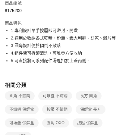
合作金庫商業銀行
第一商業銀行
商品編號
華南商業銀行
彰化商業銀行
合作金庫商業銀行
第一商業銀行
8175200
即享券
上海商業儲蓄銀行
台北富邦商業銀行
華南商業銀行
彰化商業銀行
國泰世華商業銀行
兆豐國際商業銀行
LINE Pay
上海商業儲蓄銀行
台北富邦商業銀行
商品特色
臺灣中小企業銀行
台中商業銀行
國泰世華商業銀行
兆豐國際商業銀行
1.專利設計單手按壓即可密封、開啟
匯豐（台灣）商業銀行
華泰商業銀行
Apple Pay
臺灣中小企業銀行
台中商業銀行
2.適用於收納各式乾糧、粉類、義大利麵、餅乾、穀片等
聯邦商業銀行
遠東國際商業銀行
匯豐（台灣）商業銀行
華泰商業銀行
街口支付
元大商業銀行
永豐商業銀行
3.圓角設計便於傾倒不散落
聯邦商業銀行
遠東國際商業銀行
玉山商業銀行
星展（台灣）商業銀行
4.組件皆可拆卸清洗，可堆疊方便收納
元大商業銀行
永豐商業銀行
Google Pay
台新國際商業銀行
中國信託商業銀行
玉山商業銀行
星展（台灣）商業銀行
5.可直接將同系列配件湯匙扣於上蓋內側。
台灣樂天信用卡公司
台新國際商業銀行
中國信託商業銀行
ATM付款
台灣樂天信用卡公司
運送方式
相關分類
宅配
圓角 不鏽鋼
可堆疊 不鏽鋼
長方 圓角
每筆NT$100，滿NT$999(含以上)免運費
不鏽鋼 保鮮盒
按壓 不鏽鋼
保鮮盒 長方
付款後門市自取
免運費
可堆疊 保鮮盒
圓角 OXO
按壓 保鮮盒