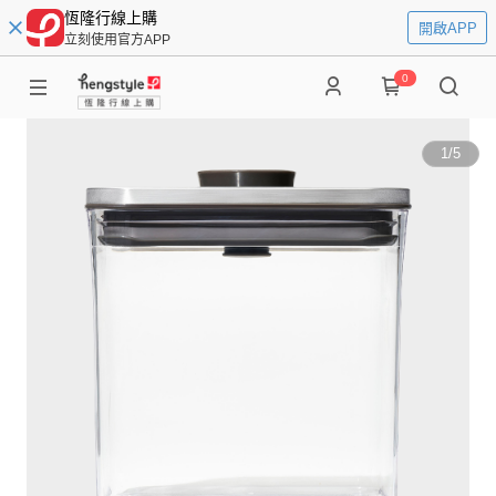
恆隆行線上購
開啟APP
立刻使用官方APP
0
1
/
5