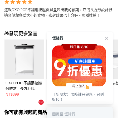
這款OXO POP不鏽鋼按壓保鮮盒超出我的預期，它的長方形設計很
適合儲藏各式大小的食物，密封效果也十分好。強烈推薦！
🎁發現更多驚喜
恆隆行
OXO POP 不鏽鋼按壓
OXO POP 長方按壓保
OXO POP 長方
保鮮盒 - 長方2.6L
鮮盒 - 3.5L
鮮盒 - 0.6L
【新朋友】限時註冊優惠，只到
NT$899
NT$749
NT$499
8/10！
你可能有興趣的商品
全站排行
回覆至 恆隆行