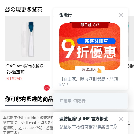
🎁發現更多驚喜
恆隆行
OXO tot 隨行矽膠湯
OXO tot 矽膠湯匙組-
OXO tot 隨行矽
匙-海軍藍
靚藍綠
匙-靚藍綠
【新朋友】限時註冊優惠，只到
NT$250
NT$290
NT$250
8/7！
你可能有興趣的商品
全站排行
回覆至 恆隆行
連結恆隆行LINE 官方帳號
本網站中使用 cookie，欲查詢有關本網站使用 cookie 方式之詳情，及若您不希
熱門標籤
望在電腦上使用 cookie 時應如何變更電腦的 cookie 設定，請參閱本網站「
隱私
點擊以下按鈕可獲得最新資訊👇
權條款
」之 Cookie 聲明。您繼續使用本網站即表示您同意本公司得按本網站使
用條款之 Cookie 聲明使用 cookie。
了解更多 >