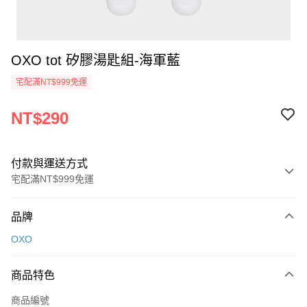
OXO tot 矽膠湯匙組-海軍藍
宅配滿NT$999免運
NT$290
付款與運送方式
宅配滿NT$999免運
付款方式
品牌
信用卡一次付款
OXO
信用卡分期付款
3 期 0 利率 每期
NT$96
21家銀行
商品特色
6 期 0 利率 每期
NT$48
21家銀行
合作金庫商業銀行
第一商業銀行
商品編號