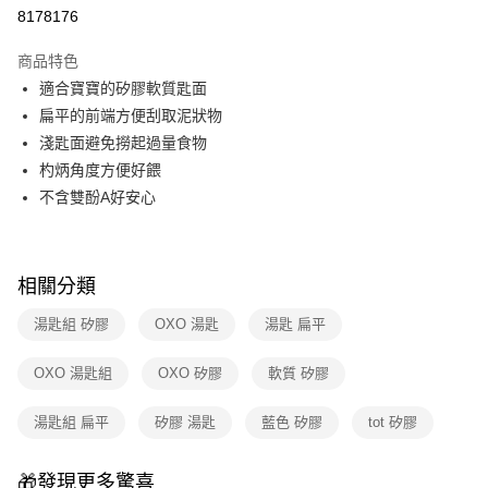
華南商業銀行
彰化商業銀行
合作金庫商業銀行
第一商業銀行
8178176
即享券
上海商業儲蓄銀行
台北富邦商業銀行
華南商業銀行
彰化商業銀行
國泰世華商業銀行
兆豐國際商業銀行
LINE Pay
上海商業儲蓄銀行
台北富邦商業銀行
商品特色
臺灣中小企業銀行
台中商業銀行
國泰世華商業銀行
兆豐國際商業銀行
適合寶寶的矽膠軟質匙面
匯豐（台灣）商業銀行
華泰商業銀行
Apple Pay
臺灣中小企業銀行
台中商業銀行
扁平的前端方便刮取泥狀物
聯邦商業銀行
遠東國際商業銀行
匯豐（台灣）商業銀行
華泰商業銀行
街口支付
元大商業銀行
永豐商業銀行
淺匙面避免撈起過量食物
聯邦商業銀行
遠東國際商業銀行
玉山商業銀行
星展（台灣）商業銀行
杓炳角度方便好餵
元大商業銀行
永豐商業銀行
Google Pay
台新國際商業銀行
中國信託商業銀行
玉山商業銀行
星展（台灣）商業銀行
不含雙酚A好安心
台灣樂天信用卡公司
台新國際商業銀行
中國信託商業銀行
ATM付款
台灣樂天信用卡公司
運送方式
相關分類
宅配
湯匙組 矽膠
OXO 湯匙
湯匙 扁平
每筆NT$100，滿NT$999(含以上)免運費
OXO 湯匙組
OXO 矽膠
軟質 矽膠
付款後門市自取
免運費
湯匙組 扁平
矽膠 湯匙
藍色 矽膠
tot 矽膠
🎁發現更多驚喜