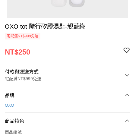
OXO tot 隨行矽膠湯匙-靚藍綠
宅配滿NT$999免運
NT$250
付款與運送方式
宅配滿NT$999免運
付款方式
品牌
信用卡一次付款
OXO
信用卡分期付款
3 期 0 利率 每期
NT$83
21家銀行
商品特色
6 期 0 利率 每期
NT$41
21家銀行
合作金庫商業銀行
第一商業銀行
商品編號