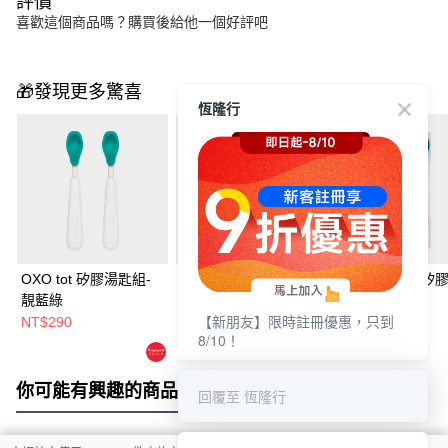
評價
喜歡這個商品嗎？購買後給他一個好評吧
🎁發現更多驚喜
恆隆行
OXO tot 矽膠湯匙組-
OXO TOT 隨行矽膠湯
OXO tot 隨行矽
靚藍綠
匙
匙-海軍藍
【新朋友】限時註冊優惠，只到
NT$290
NT$250
NT$250
8/10！
你可能有興趣的商品
全站排行
回覆至 恆隆行