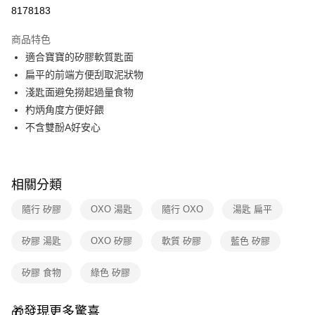
華南商業銀行
彰化商業銀行
合作金庫商業銀行
第一商業銀行
8178183
即享券
上海商業儲蓄銀行
台北富邦商業銀行
華南商業銀行
彰化商業銀行
國泰世華商業銀行
兆豐國際商業銀行
LINE Pay
上海商業儲蓄銀行
台北富邦商業銀行
商品特色
臺灣中小企業銀行
台中商業銀行
國泰世華商業銀行
兆豐國際商業銀行
適合寶寶的矽膠軟質匙面
匯豐（台灣）商業銀行
華泰商業銀行
Apple Pay
臺灣中小企業銀行
台中商業銀行
扁平的前端方便刮取泥狀物
聯邦商業銀行
遠東國際商業銀行
匯豐（台灣）商業銀行
華泰商業銀行
街口支付
元大商業銀行
永豐商業銀行
淺匙面避免撈起過量食物
聯邦商業銀行
遠東國際商業銀行
玉山商業銀行
星展（台灣）商業銀行
杓炳角度方便好餵
元大商業銀行
永豐商業銀行
Google Pay
台新國際商業銀行
中國信託商業銀行
玉山商業銀行
星展（台灣）商業銀行
不含雙酚A好安心
台灣樂天信用卡公司
台新國際商業銀行
中國信託商業銀行
ATM付款
台灣樂天信用卡公司
運送方式
相關分類
宅配
隨行 矽膠
OXO 湯匙
隨行 OXO
湯匙 扁平
每筆NT$100，滿NT$999(含以上)免運費
矽膠 湯匙
OXO 矽膠
軟質 矽膠
藍色 矽膠
付款後門市自取
免運費
矽膠 食物
綠色 矽膠
🎁發現更多驚喜