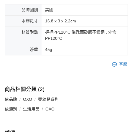
品牌國別
美國
本體尺寸
16.8 x 3 x 2.2cm
材質耐熱
握柄PP120°C,湯匙面矽膠不鏽鋼 , 外盒
PP120°C
淨重
45g
客服
商品相關分類 (2)
依品牌
OXO
嬰幼兒系列
依類別
生活用品
OXO