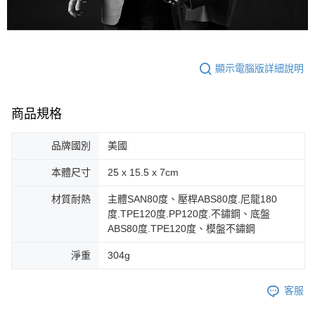
顯示電腦版詳細說明
商品規格
品牌國別
美國
本體尺寸
25 x 15.5 x 7cm
材質耐熱
主體SAN80度、壓桿ABS80度.尼龍180
度.TPE120度.PP120度.不鏽鋼、底盤
ABS80度.TPE120度、模盤不鏽鋼
淨重
304g
客服