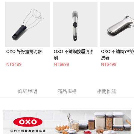
OXO 好好握搗泥器
OXO 不鏽鋼按壓清潔
OXO 不鏽鋼Y型
刷
皮器
NT$499
NT$699
NT$499
詳細說明
商品規格
相關推薦