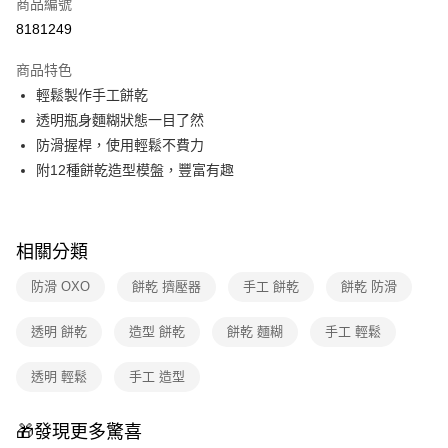
商品編號
華南商業銀行
彰化商業銀行
合作金庫商業銀行
第一商業銀行
8181249
即享券
上海商業儲蓄銀行
台北富邦商業銀行
華南商業銀行
彰化商業銀行
國泰世華商業銀行
兆豐國際商業銀行
LINE Pay
上海商業儲蓄銀行
台北富邦商業銀行
商品特色
臺灣中小企業銀行
台中商業銀行
國泰世華商業銀行
兆豐國際商業銀行
輕鬆製作手工餅乾
匯豐（台灣）商業銀行
華泰商業銀行
Apple Pay
臺灣中小企業銀行
台中商業銀行
透明瓶身麵糊狀態一目了然
聯邦商業銀行
遠東國際商業銀行
匯豐（台灣）商業銀行
華泰商業銀行
街口支付
元大商業銀行
永豐商業銀行
防滑握桿，使用輕鬆不費力
聯邦商業銀行
遠東國際商業銀行
玉山商業銀行
星展（台灣）商業銀行
附12種餅乾造型模盤，豐富有趣
元大商業銀行
永豐商業銀行
Google Pay
台新國際商業銀行
中國信託商業銀行
玉山商業銀行
星展（台灣）商業銀行
台灣樂天信用卡公司
台新國際商業銀行
中國信託商業銀行
ATM付款
台灣樂天信用卡公司
相關分類
運送方式
防滑 OXO
餅乾 擠壓器
手工 餅乾
餅乾 防滑
宅配
每筆NT$100，滿NT$999(含以上)免運費
透明 餅乾
造型 餅乾
餅乾 麵糊
手工 輕鬆
付款後門市自取
透明 輕鬆
手工 造型
免運費
🎁發現更多驚喜