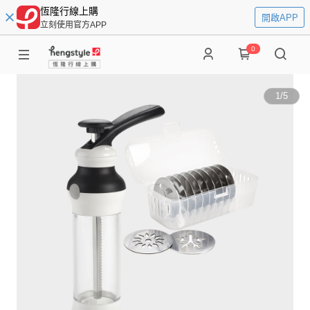
恆隆行線上購
開啟APP
立刻使用官方APP
0
1
/
5