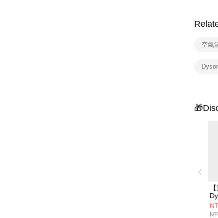
Relat
空氣
Dys
🎁Dis
【
Dy
H
NT
涼
NT