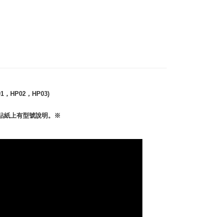
機HP11(白色)
1，HP02，HP03)
貼紙上有型號說明。※