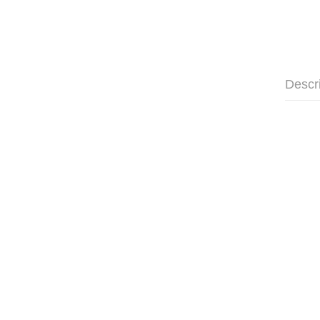
機
Descr