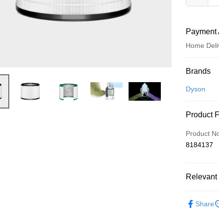
Payment 
Home Deli
Payment
Brands
Credit Car
Dyson
Credit Car
Product 
0% for
Product N
0% for
Taiwan 
8184137
Hua Na
Taiwan 
即享券
The Sh
Hua Na
Saving
LINE Pay
The Sh
Relevant 
Cathay 
Saving
Apple Pay
Cathay 
依品牌
Taiwan 
Share
JKOPAY
HSBC Ba
配件耗材
Taiwan 
Union B