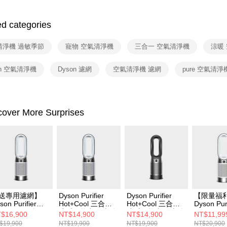
HSBC Ba
Google Pa
Yuanta
Union B
E.SUN 
ed categories
Yuanta
ATM Trans
Taishin 
E.SUN 
Taiwan 
Taishin 
清淨機 過敏季節
寵物 空氣清淨機
三合一 空氣清淨機
涼暖
Shipping
Taiwan 
on 空氣清淨機
Dyson 濾網
空氣清淨機 濾網
pure 空氣清淨
宅配
NT$100/ord
付款後門
cover More Surprises
Free shipp
送專用濾網】
Dyson Purifier
Dyson Purifier
【限量福
son Purifier
Hot+Cool 三合一
Hot+Cool 三合一
Dyson Puri
ot+Cool 三合一
涼暖智能空氣清淨
涼暖智能空氣清淨
Hot+Coo
$16,900
NT$14,900
NT$14,900
NT$11,99
暖智能空氣清淨
機HP11(白色)
機HP11(黑色)
涼暖智慧
$19,900
NT$19,900
NT$19,900
NT$20,900