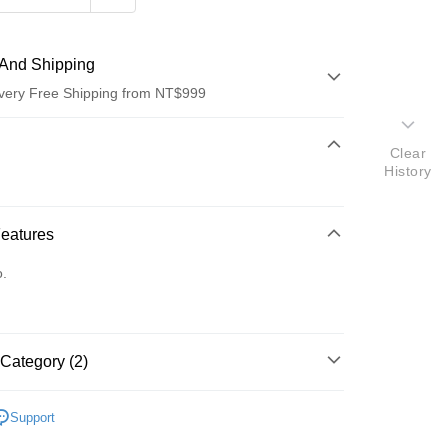
And Shipping
very Free Shipping from NT$999
 Method
Clear
History
d (Full Payment)
d Installments
Features
 3 months
NT$866
/month
21 Banks
o.
 6 months
NT$433
/month
21 Banks
Cooperative Bank
First Commercial Bank
n Commercial Bank
Chang Hwa Commercial Bank
Cooperative Bank
First Commercial Bank
anghai Commercial &
Taipei Fubon Commercial Bank
n Commercial Bank
Chang Hwa Commercial Bank
s Bank
anghai Commercial &
Taipei Fubon Commercial Bank
Category (2)
United Bank
Mega International Commercial
s Bank
Bank
United Bank
Mega International Commercial
Dyson
配件及耗材
Business Bank
Taichung Commercial Bank
Bank
Support
nk (Taiwan) Limited
Hwatai Bank
Dyson 配件耗材
清淨機濾網
Business Bank
Taichung Commercial Bank
ank of Taiwan
Far Eastern International Bank