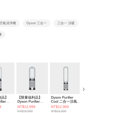
nk (Taiwan) Limited
Hwatai Bank
y
 Commercial Bank
Bank SinoPac
ank of Taiwan
Far Eastern International Bank
Commercial Bank
DBS Bank
 Commercial Bank
Bank SinoPac
fer
International Bank
CTBC Bank
Commercial Bank
DBS Bank
Rakuten Card, Inc.
International Bank
CTBC Bank
 空氣清淨機
Dyson 三合一
三合一 涼暖
 Method
Rakuten Card, Inc.
機
er | Free shipping on orders of NT$999 or more
市自取
ing
利品】
【限量福利品】
Dyson Purifier
Dyson Purifier
fier
Dyson Purifier
Cool 二合一涼風智
Cool 二合一涼風
l 三合一
Hot+Cool 三合一
能空氣清淨機TP11
能空氣清淨機TP1
9
NT$12,999
NT$12,900
NT$11,900
空氣清淨
涼暖智能空氣清淨
送濾網
NT$19,900
NT$15,900
NT$15,900