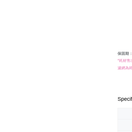
保固期
*耗材售
濾網為
Specif