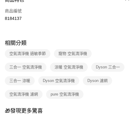
6 期 0 利率 每期
NT$433
21家銀行
合作金庫商業銀行
第一商業銀行
商品編號
華南商業銀行
彰化商業銀行
合作金庫商業銀行
第一商業銀行
8184137
即享券
上海商業儲蓄銀行
台北富邦商業銀行
華南商業銀行
彰化商業銀行
國泰世華商業銀行
兆豐國際商業銀行
LINE Pay
上海商業儲蓄銀行
台北富邦商業銀行
臺灣中小企業銀行
台中商業銀行
國泰世華商業銀行
兆豐國際商業銀行
匯豐（台灣）商業銀行
華泰商業銀行
Apple Pay
相關分類
臺灣中小企業銀行
台中商業銀行
聯邦商業銀行
遠東國際商業銀行
匯豐（台灣）商業銀行
華泰商業銀行
街口支付
元大商業銀行
永豐商業銀行
空氣清淨機 過敏季節
寵物 空氣清淨機
聯邦商業銀行
遠東國際商業銀行
玉山商業銀行
星展（台灣）商業銀行
元大商業銀行
永豐商業銀行
Google Pay
台新國際商業銀行
中國信託商業銀行
三合一 空氣清淨機
涼暖 空氣清淨機
Dyson 三合一
玉山商業銀行
星展（台灣）商業銀行
台灣樂天信用卡公司
台新國際商業銀行
中國信託商業銀行
ATM付款
台灣樂天信用卡公司
三合一 涼暖
Dyson 空氣清淨機
Dyson 濾網
運送方式
空氣清淨機 濾網
pure 空氣清淨機
宅配
每筆NT$100，滿NT$999(含以上)免運費
🎁發現更多驚喜
付款後門市自取
免運費