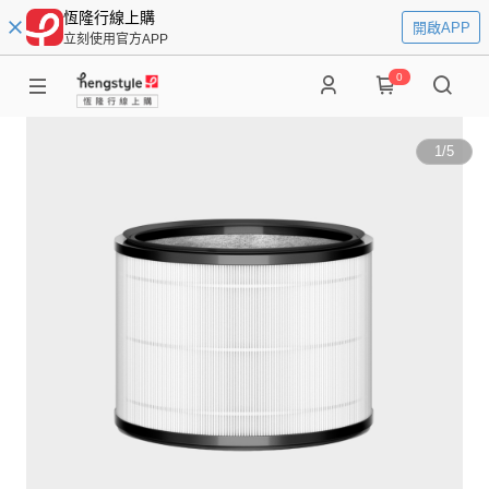
恆隆行線上購
開啟APP
立刻使用官方APP
0
1
/
5