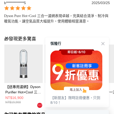
b**************5
2025/03/25
Dyson Pure Hot+Cool 三合一濾網表現卓越，完美結合清淨、制冷與
暖氣功能，讓空氣品質大幅提升，使用體驗相當滿意。
🎁發現更多驚喜
恆隆行
【送專用濾網】Dyson
Dyson Purifier
Dyson Purifier
Purifier Hot+Cool 三合
Hot+Cool 三合一涼暖
Hot+Cool 三合
【新朋友】限時註冊優惠，只到
一涼暖智能空氣清淨機
智能空氣清淨機
智能空氣清淨機
NT$16,900
NT$14,900
NT$14,900
8/10！
NT$19,900
NT$19,900
NT$19,900
HP11(白色)
HP11(白色)
HP11(黑色)