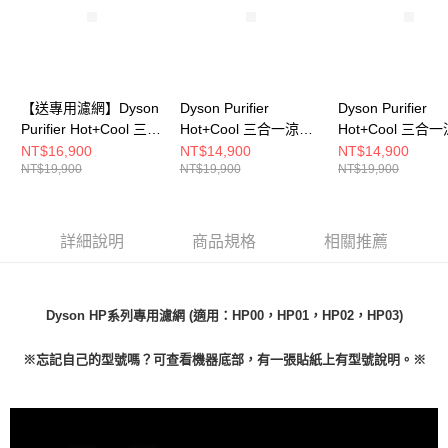
【送專用濾網】Dyson
Dyson Purifier
Dyson Purifier
Purifier Hot+Cool 三合
Hot+Cool 三合一涼暖
Hot+Cool 三合
一涼暖智能空氣清淨機
智能空氣清淨機
智能空氣清淨機
NT$16,900
NT$14,900
NT$14,900
NT$19,900
NT$19,900
NT$19,900
HP11(白色)
HP11(白色)
HP11(黑色)
詳細說明
商品規格
相關推薦
Dyson HP系列專用濾網 (適用：HP00，HP01，HP02，HP03)
※忘記自己的型號嗎？可查看機器底部，有一張貼紙上有型號說明。※