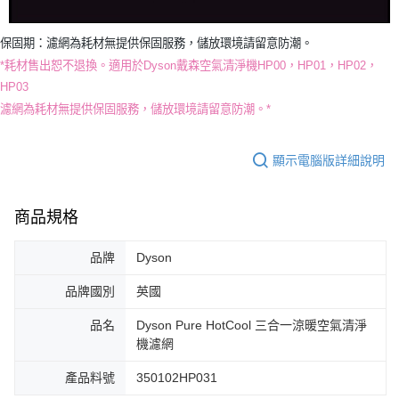
保固期：
濾網為耗材無提供保固服務，儲放環境請留意防潮。
*耗材售出恕不退換。適用於Dyson戴森空氣清淨機
HP00，HP01，HP02，
HP03
濾網為耗材無提供保固服務，儲放環境請留意防潮。*
顯示電腦版詳細說明
商品規格
品牌
Dyson
品牌國別
英國
品名
Dyson Pure HotCool 三合一涼暖空氣清淨
機濾網
產品料號
350102HP031