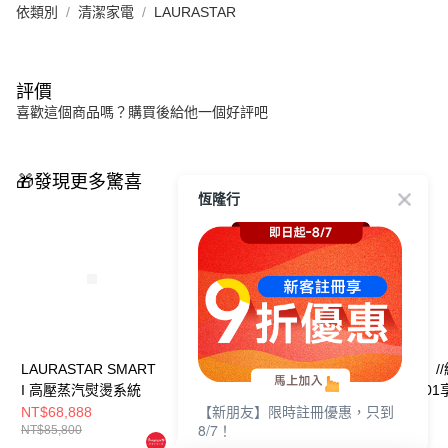
依類別
清潔家電
LAURASTAR
評價
喜歡這個商品嗎？購買後給他一個好評吧
🎁發現更多驚喜
恆隆行
LAURASTAR SMART
【全台唯一 設計聯名
【限量福利品】//
I 高壓蒸汽熨燙系統
款】//結帳輸入
輸入LS04B8001
【新朋友】限時註冊優惠，只到
LS3B8001享折
折//LAURASTAR
NT$68,888
NT$168,000
NT$89,800
8/7！
NT$85,800
扣//LAURASTAR
SMART U瑞士