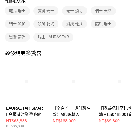
相關分類
乾式 瑞士
熨燙 瑞士
瑞士 消毒
瑞士 天然
瑞士 殺菌
殺菌 乾式
熨燙 乾式
蒸汽 瑞士
熨燙 蒸汽
瑞士 LAURASTAR
🎁發現更多驚喜
LAURASTAR SMART
【全台唯一 設計聯名
【限量福利品】//
I 高壓蒸汽熨燙系統
款】//結帳輸入
輸入LS04B8001
LS3B8001享折
折//LAURASTAR
NT$68,888
NT$168,000
NT$89,800
NT$85,800
扣//LAURASTAR
SMART U瑞士