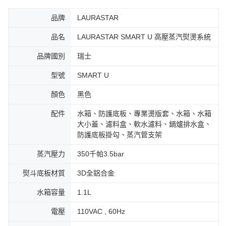
品牌
LAURASTAR
品名
LAURASTAR SMART U 高壓蒸汽熨燙系統
品牌國別
瑞士
型號
SMART U
顏色
黑色
配件
水箱、防護底板、專業燙版套、水箱、水箱
大小蓋、濾料盒、軟水濾料、鍋爐排水盒、
防護底板掛勾、蒸汽管支架
蒸汽壓力
350千帕3.5bar
熨斗底板材質
3D全鋁合金
水箱容量
1.1L
電壓
110VAC , 60Hz