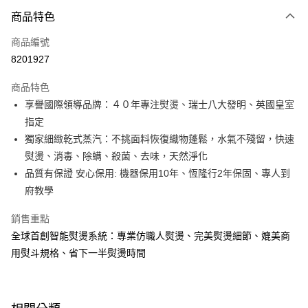
3 期 0 利率 每期
NT$29,629
21家銀行
商品特色
6 期 0 利率 每期
NT$14,814
21家銀行
合作金庫商業銀行
第一商業銀行
商品編號
華南商業銀行
彰化商業銀行
合作金庫商業銀行
第一商業銀行
8201927
即享券
上海商業儲蓄銀行
台北富邦商業銀行
華南商業銀行
彰化商業銀行
國泰世華商業銀行
兆豐國際商業銀行
LINE Pay
上海商業儲蓄銀行
台北富邦商業銀行
商品特色
臺灣中小企業銀行
台中商業銀行
國泰世華商業銀行
兆豐國際商業銀行
享譽國際領導品牌：４０年專注熨燙、瑞士八大發明、英國皇室
匯豐（台灣）商業銀行
華泰商業銀行
Apple Pay
臺灣中小企業銀行
台中商業銀行
指定
聯邦商業銀行
遠東國際商業銀行
匯豐（台灣）商業銀行
華泰商業銀行
街口支付
元大商業銀行
永豐商業銀行
獨家細緻乾式蒸汽：不挑面料恢復織物蓬鬆，水氣不殘留，快速
聯邦商業銀行
遠東國際商業銀行
玉山商業銀行
星展（台灣）商業銀行
熨燙、消毒、除螨、殺菌、去味，天然淨化
元大商業銀行
永豐商業銀行
Google Pay
台新國際商業銀行
中國信託商業銀行
玉山商業銀行
星展（台灣）商業銀行
品質有保證 安心保用: 機器保用10年、恆隆行2年保固、專人到
台灣樂天信用卡公司
台新國際商業銀行
中國信託商業銀行
ATM付款
府教學
台灣樂天信用卡公司
銷售重點
運送方式
全球首創智能熨燙系統：專業仿職人熨燙、完美熨燙細節、媲美商
宅配
用熨斗規格、省下一半熨燙時間
每筆NT$100，滿NT$999(含以上)免運費