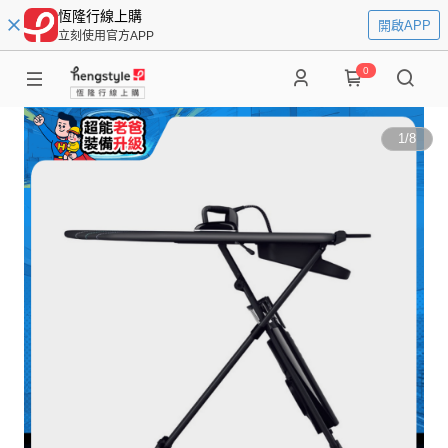
恆隆行線上購
開啟APP
立刻使用官方APP
0
1
/
8