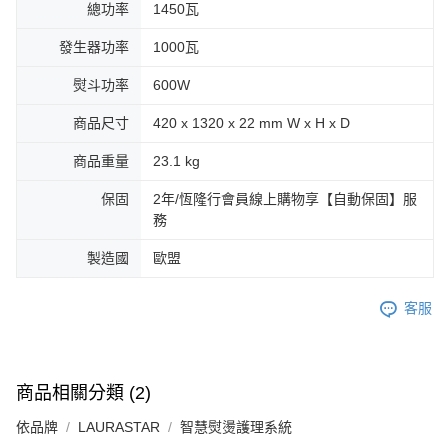
總功率
1450瓦
發生器功率
1000瓦
熨斗功率
600W
商品尺寸
420 x 1320 x 22 mm W x H x D
商品重量
23.1 kg
保固
2年/恆隆行會員線上購物享【自動保固】服
務
製造國
歐盟
客服
商品相關分類 (2)
依品牌
LAURASTAR
智慧熨燙護理系統