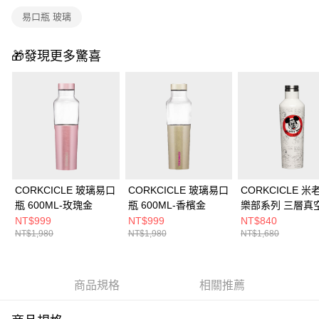
免運費
醒簡訊。
易口瓶 玻璃
2.透過簡訊連結打開帳單後，可選擇「超商條碼／台灣大直營門市／銀行轉
帳／街口支付／iPASS MONEY」等通路繳費。
🎁發現更多驚喜
【注意事項】
1.本服務係由「台灣大哥大股份有限公司」（以下簡稱本公司）所提供，讓
用戶於交易時，得透過本服務購買商品或服務，並由商店將買賣／分期付款
買賣價金債權讓與本公司後，依約使用本公司帳單繳交帳款。
2.基於同意付款使用「大哥付你分期」之契約關係目的，商店將以您的個人
資料（包含姓名、電話或地址）提供予台灣大哥大進項蒐集、處理及利用，
由本公司與您本人進行分期帳單所需資料之確認、核對及更正。
3.完整用戶服務條款，請詳閱以下連結：
https://oppay.tw/userRule
CORKCICLE 玻璃易口
CORKCICLE 玻璃易口
CORKCICLE 
瓶 600ML-玫瑰金
瓶 600ML-香檳金
樂部系列 三層真
口瓶 475ML-復
NT$999
NT$999
NT$840
NT$1,980
NT$1,980
NT$1,680
商品規格
相關推薦