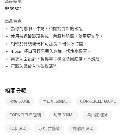
商品編號
華南商業銀行
彰化商業銀行
合作金庫商業銀行
第一商業銀行
8569302
即享券
上海商業儲蓄銀行
台北富邦商業銀行
華南商業銀行
彰化商業銀行
國泰世華商業銀行
兆豐國際商業銀行
LINE Pay
上海商業儲蓄銀行
台北富邦商業銀行
商品特色
臺灣中小企業銀行
台中商業銀行
國泰世華商業銀行
兆豐國際商業銀行
為你的咖啡、牛奶、茶類找到新的水瓶。
匯豐（台灣）商業銀行
華泰商業銀行
Apple Pay
臺灣中小企業銀行
台中商業銀行
使用抗過敏玻璃製成，內膽無塗層，使用更安全。
聯邦商業銀行
遠東國際商業銀行
匯豐（台灣）商業銀行
華泰商業銀行
街口支付
元大商業銀行
永豐商業銀行
相較於傳統玻璃杯可延長 2 倍保冰時間。
聯邦商業銀行
遠東國際商業銀行
玉山商業銀行
星展（台灣）商業銀行
4.5cm 杯口可輕易丟入冰塊、切塊水果等。
元大商業銀行
永豐商業銀行
Google Pay
台新國際商業銀行
中國信託商業銀行
玉山商業銀行
星展（台灣）商業銀行
易握切面設計，輕鬆拿；橡膠墊圈底座，不滑溜。
台灣樂天信用卡公司
台新國際商業銀行
中國信託商業銀行
大哥付你分期
可將玻璃放入洗碗機清洗。
台灣樂天信用卡公司
相關說明
【大哥付你分期使用說明】
ATM付款
1.本服務由台灣大哥大提供，台灣大哥大用戶可立即使用無須另外申請。
2.付款方式選擇「大哥付你分期」，訂單成立後會自動跳轉到大哥付的交易
相關分類
流程，驗證手機門號後，選擇欲分期的期數、繳款截止日，確認付款後即完
運送方式
成交易。
水瓶 600ML
易口瓶 600ML
CORKCICLE 600ML
3.實際核准額度、可分期數及費用金額請依後續交易確認頁面所載為準。
宅配
4.訂單成立30分鐘內，如未前往確認交易或遇審核未通過，訂單將自動取
CORKCICLE 玻璃
玻璃 600ML
易口瓶 保冰
每筆NT$100，滿NT$999(含以上)免運費
消。如遇「轉專審核」未通過狀況，表示未達大哥付你分期系統評分，恕無
法說明評估內容。
付款後門市自取
【繳款方式說明】
保冰 玻璃
水瓶 抗過敏
抗過敏 玻璃
1.分期款項不併入電信帳單，「大哥付你分期」於每月結算日後寄送繳費提