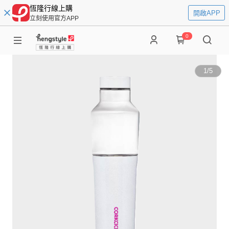
恆隆行線上購
開啟APP
立刻使用官方APP
0
1
/
5