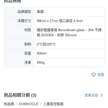
商品規格
品牌國別
美國
本體尺寸
Φ8cm x 27cm 瓶口直徑 4.5cm
材質
硼矽酸鹽玻璃 Borosilicate glass、304 不銹
鋼 SUS304、矽膠 Silicone
耐熱
0°C到100°C
容量
600ml
淨重
656g
客服
商品相關分類 (3)
查看全部
依品牌
CORKCICLE
三層真空瓶類