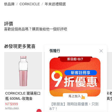
依品牌
CORKCICLE
年末送禮精選
評價
喜歡這個商品嗎？購買後給他一個好評吧
🎁發現更多驚喜
恆隆行
CORKCICLE 玻璃易口
CORKCICLE 玻璃易口
CORKCICLE 
瓶 600ML-玫瑰金
瓶 600ML-香檳金
樂部系列 三層真
【新朋友】限時註冊優惠，只到
口瓶 475ML-復
NT$999
NT$999
NT$840
8/7！
NT$1,980
NT$1,980
NT$1,680