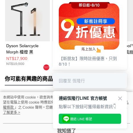
Dyson Solarcycle
【限量福利品】Dyson
Dyson Hot+Cool
Morph 檯燈 黑
Solarcycle Morph 立燈
HF1智能涼暖風
【新朋友】限時註冊優惠，只到
白
AM15 銀白色
NT$17,900
NT$23,999
NT$15,900
8/10！
NT$19,900
NT$29,900
你可能有興趣的商品
全站排行
回覆至 恆隆行
連結恆隆行LINE 官方帳號
本網站中使用 cookie，欲查詢有關本網站使用 cookie 方式之詳情，及若您不希
熱門標籤
望在電腦上使用 cookie 時應如何變更電腦的 cookie 設定，請參閱本網站「
隱私
點擊以下按鈕可獲得最新資訊👇
權條款
」之 Cookie 聲明。您繼續使用本網站即表示您同意本公司得按本網站使
用條款之 Cookie 聲明使用 cookie。
了解更多 >
連結 LINE 帳號
我知道了