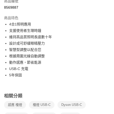
商品編號
華南商業銀行
彰化商業銀行
合作金庫商業銀行
第一商業銀行
8569887
即享券
上海商業儲蓄銀行
台北富邦商業銀行
華南商業銀行
彰化商業銀行
國泰世華商業銀行
兆豐國際商業銀行
LINE Pay
上海商業儲蓄銀行
台北富邦商業銀行
商品特色
臺灣中小企業銀行
台中商業銀行
國泰世華商業銀行
兆豐國際商業銀行
4合1照明應用
匯豐（台灣）商業銀行
華泰商業銀行
Apple Pay
臺灣中小企業銀行
台中商業銀行
支援使用者生理時鐘
聯邦商業銀行
遠東國際商業銀行
匯豐（台灣）商業銀行
華泰商業銀行
街口支付
元大商業銀行
永豐商業銀行
維持高品質照明長達數十年
聯邦商業銀行
遠東國際商業銀行
玉山商業銀行
星展（台灣）商業銀行
設計成可舒緩眼睛壓力
元大商業銀行
永豐商業銀行
Google Pay
台新國際商業銀行
中國信託商業銀行
玉山商業銀行
星展（台灣）商業銀行
智慧型調整以配合您
台灣樂天信用卡公司
台新國際商業銀行
中國信託商業銀行
ATM付款
根據周圍光線自動調整
台灣樂天信用卡公司
動作感應，節省能源
運送方式
USB-C 充電
5年保固
宅配
每筆NT$100，滿NT$999(含以上)免運費
付款後門市自取
相關分類
免運費
感應 檯燈
檯燈 USB-C
Dyson USB-C