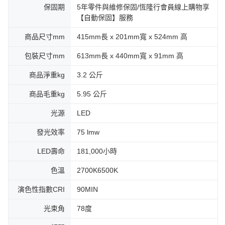
保固期
5年零件與維修保固/恆隆行會員線上購物享
【自動保固】服務
商品尺寸mm
415mm長 x 201mm寬 x 524mm 高
包裝尺寸mm
613mm長 x 440mm寬 x 91mm 高
商品淨重kg
3.2 公斤
商品毛重kg
5.95 公斤
光源
LED
發光效率
75 lmw
LED壽命
181,000小時
色溫
2700K6500K
演色性指數CRI
90MIN
光束角
78度