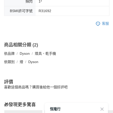
頻閃
1²
BSMI許可字號
R31692
客服
商品相關分類 (2)
依品牌
Dyson
燈具、乾手機
依類別
燈
Dyson
評價
喜歡這個商品嗎？購買後給他一個好評吧
🎁發現更多驚喜
恆隆行