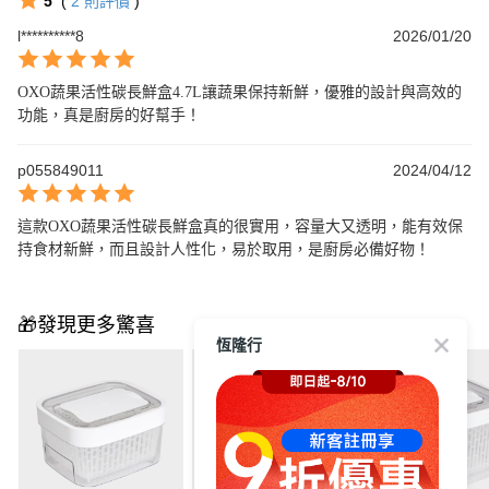
5
(
2
則評價
)
l**********8
2026/01/20
OXO蔬果活性碳長鮮盒4.7L讓蔬果保持新鮮，優雅的設計與高效的
功能，真是廚房的好幫手！
p055849011
2024/04/12
這款OXO蔬果活性碳長鮮盒真的很實用，容量大又透明，能有效保
持食材新鮮，而且設計人性化，易於取用，是廚房必備好物！
🎁發現更多驚喜
恆隆行