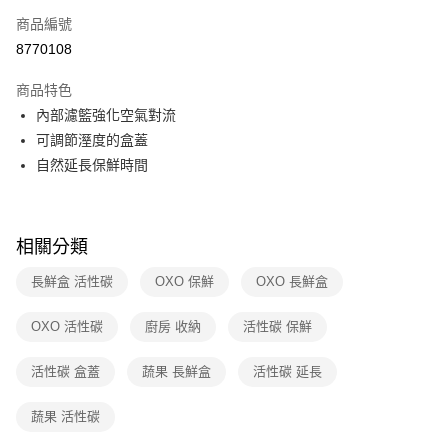
6 期 0 利率 每期
NT$142
21家銀行
合作金庫商業銀行
第一商業銀行
商品編號
華南商業銀行
彰化商業銀行
合作金庫商業銀行
第一商業銀行
8770108
即享券
上海商業儲蓄銀行
台北富邦商業銀行
華南商業銀行
彰化商業銀行
國泰世華商業銀行
兆豐國際商業銀行
LINE Pay
上海商業儲蓄銀行
台北富邦商業銀行
商品特色
臺灣中小企業銀行
台中商業銀行
國泰世華商業銀行
兆豐國際商業銀行
內部濾籃強化空氣對流
匯豐（台灣）商業銀行
華泰商業銀行
Apple Pay
臺灣中小企業銀行
台中商業銀行
可調節溼度的盒蓋
聯邦商業銀行
遠東國際商業銀行
匯豐（台灣）商業銀行
華泰商業銀行
街口支付
元大商業銀行
永豐商業銀行
自然延長保鮮時間
聯邦商業銀行
遠東國際商業銀行
玉山商業銀行
星展（台灣）商業銀行
元大商業銀行
永豐商業銀行
Google Pay
台新國際商業銀行
中國信託商業銀行
玉山商業銀行
星展（台灣）商業銀行
台灣樂天信用卡公司
台新國際商業銀行
中國信託商業銀行
ATM付款
相關分類
台灣樂天信用卡公司
長鮮盒 活性碳
OXO 保鮮
OXO 長鮮盒
運送方式
宅配
OXO 活性碳
廚房 收納
活性碳 保鮮
每筆NT$100，滿NT$999(含以上)免運費
活性碳 盒蓋
蔬果 長鮮盒
活性碳 延長
付款後門市自取
免運費
蔬果 活性碳