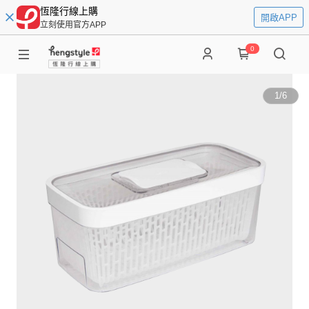
恆隆行線上購
開啟APP
立刻使用官方APP
0
1
/
6