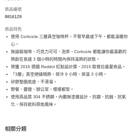
6 期 0 利率 每期
NT$140
21家銀行
合作金庫商業銀行
第一商業銀行
商品編號
華南商業銀行
彰化商業銀行
合作金庫商業銀行
第一商業銀行
8816129
即享券
上海商業儲蓄銀行
台北富邦商業銀行
華南商業銀行
彰化商業銀行
國泰世華商業銀行
兆豐國際商業銀行
LINE Pay
上海商業儲蓄銀行
台北富邦商業銀行
商品特色
臺灣中小企業銀行
台中商業銀行
國泰世華商業銀行
兆豐國際商業銀行
使用 Corkcicle 三層真空咖啡杯，不管早晨或下午，都能溫暖你
匯豐（台灣）商業銀行
華泰商業銀行
Apple Pay
臺灣中小企業銀行
台中商業銀行
心。
聯邦商業銀行
遠東國際商業銀行
匯豐（台灣）商業銀行
華泰商業銀行
街口支付
元大商業銀行
永豐商業銀行
無論裝咖啡、巧克力可可、泡茶，Corkcicle 都能讓你最喜歡的
聯邦商業銀行
遠東國際商業銀行
玉山商業銀行
星展（台灣）商業銀行
熱飲在長達 3 個小時的時間內保持溫熱的狀態。
元大商業銀行
永豐商業銀行
Google Pay
台新國際商業銀行
中國信託商業銀行
玉山商業銀行
星展（台灣）商業銀行
榮獲 2016 德國 Reddot 紅點設計獎、2015 歐普拉最愛商品。
台灣樂天信用卡公司
台新國際商業銀行
中國信託商業銀行
大哥付你分期
「3層」真空絕緣隔熱，保冷 9 小時、保溫 3 小時。
台灣樂天信用卡公司
相關說明
矽膠墊圈底座，不滑溜。
【大哥付你分期使用說明】
野餐、露營、辦公室，樣樣都型。
ATM付款
1.本服務由台灣大哥大提供，台灣大哥大用戶可立即使用無須另外申請。
使用高品質 304 不銹鋼，內膽無塗層設計，抗鏽、抗蝕、抗氧
2.付款方式選擇「大哥付你分期」，訂單成立後會自動跳轉到大哥付的交易
流程，驗證手機門號後，選擇欲分期的期數、繳款截止日，確認付款後即完
化，保存飲料原始風味。
運送方式
成交易。
3.實際核准額度、可分期數及費用金額請依後續交易確認頁面所載為準。
宅配
4.訂單成立30分鐘內，如未前往確認交易或遇審核未通過，訂單將自動取
每筆NT$100，滿NT$999(含以上)免運費
消。如遇「轉專審核」未通過狀況，表示未達大哥付你分期系統評分，恕無
相關分類
法說明評估內容。