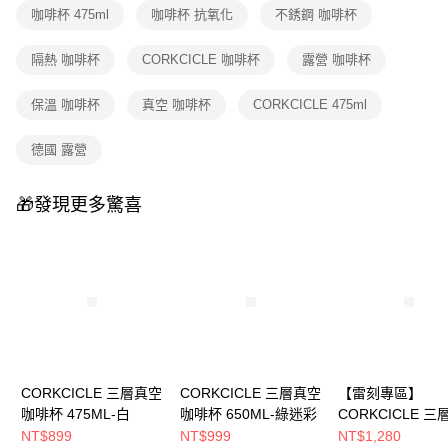
付款後門市自取
【繳款方式說明】
咖啡杯 475ml
咖啡杯 抗氧化
不銹鋼 咖啡杯
1.分期款項不併入電信帳單，「大哥付你分期」於每月結算日後寄送繳費提
免運費
醒簡訊。
2.透過簡訊連結打開帳單後，可選擇「超商條碼／台灣大直營門市／銀行轉
隔熱 咖啡杯
CORKCICLE 咖啡杯
露營 咖啡杯
帳／街口支付／iPASS MONEY」等通路繳費。
保溫 咖啡杯
真空 咖啡杯
CORKCICLE 475ml
【注意事項】
1.本服務係由「台灣大哥大股份有限公司」（以下簡稱本公司）所提供，讓
用戶於交易時，得透過本服務購買商品或服務，並由商店將買賣／分期付款
德國 露營
買賣價金債權讓與本公司後，依約使用本公司帳單繳交帳款。
2.基於同意付款使用「大哥付你分期」之契約關係目的，商店將以您的個人
資料（包含姓名、電話或地址）提供予台灣大哥大進項蒐集、處理及利用，
🎁發現更多驚喜
由本公司與您本人進行分期帳單所需資料之確認、核對及更正。
3.完整用戶服務條款，請詳閱以下連結：
https://oppay.tw/userRule
CORKCICLE 三層真空
CORKCICLE 三層真空
【雷刻專區】
咖啡杯 475ML-白
咖啡杯 650ML-綠迷彩
CORKCICLE 
咖啡杯 475ML-白
NT$899
NT$999
NT$1,280