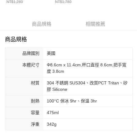
NT$1,280
NT$1,780
商品規格
相關推薦
商品規格
品牌國別
美國
本體尺寸
Φ8.6cm x 11.4cm,杯口直徑 8.6cm,把手寬
度 3.8cm
材質
304 不銹鋼 SUS304、改質PCT Tritan、矽
膠 Silicone
耐熱
100°C 保冰 9hr、保溫 3hr
容量
475ml
淨重
342g