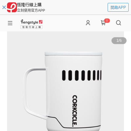
恆隆行線上購
開啟APP
立刻使用官方APP
0
1
/
6