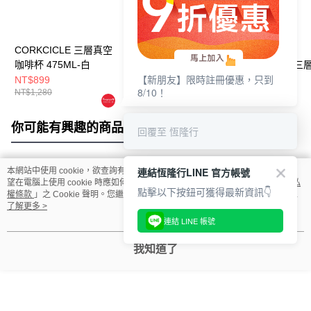
CORKCICLE 三層真空
CORKCICLE 三層真空
【雷刻專區】
咖啡杯 475ML-白
咖啡杯 650ML-綠迷彩
CORKCICLE 
【新朋友】限時註冊優惠，只到
咖啡杯 475ML-白
NT$899
NT$999
NT$1,280
8/10！
NT$1,280
NT$1,780
你可能有興趣的商品
全站排行
回覆至 恆隆行
連結恆隆行LINE 官方帳號
本網站中使用 cookie，欲查詢有關本網站使用 cookie 方式之詳情，及若您不希
熱門標籤
望在電腦上使用 cookie 時應如何變更電腦的 cookie 設定，請參閱本網站「
隱私
點擊以下按鈕可獲得最新資訊👇
權條款
」之 Cookie 聲明。您繼續使用本網站即表示您同意本公司得按本網站使
用條款之 Cookie 聲明使用 cookie。
了解更多 >
連結 LINE 帳號
我知道了