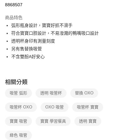
華南商業銀行
彰化商業銀行
合作金庫商業銀行
第一商業銀行
8868507
即享券
上海商業儲蓄銀行
台北富邦商業銀行
華南商業銀行
彰化商業銀行
國泰世華商業銀行
兆豐國際商業銀行
LINE Pay
上海商業儲蓄銀行
台北富邦商業銀行
商品特色
臺灣中小企業銀行
台中商業銀行
國泰世華商業銀行
兆豐國際商業銀行
弧形瓶身設計，寶寶好抓不滑手
匯豐（台灣）商業銀行
華泰商業銀行
Apple Pay
臺灣中小企業銀行
台中商業銀行
符合寶寶口腔設計，不易潑濺的鴨嘴吸口設計
聯邦商業銀行
遠東國際商業銀行
匯豐（台灣）商業銀行
華泰商業銀行
街口支付
元大商業銀行
永豐商業銀行
透明杯身印有測量刻度
聯邦商業銀行
遠東國際商業銀行
玉山商業銀行
星展（台灣）商業銀行
另有售替換吸管
元大商業銀行
永豐商業銀行
Google Pay
台新國際商業銀行
中國信託商業銀行
玉山商業銀行
星展（台灣）商業銀行
不含雙酚A好安心
台灣樂天信用卡公司
台新國際商業銀行
中國信託商業銀行
ATM付款
台灣樂天信用卡公司
運送方式
相關分類
宅配
吸管 弧形
透明 吸管杯
替換 OXO
每筆NT$100，滿NT$999(含以上)免運費
吸管杯 OXO
OXO 吸管
吸管杯 寶寶
付款後門市自取
免運費
寶寶 吸管
寶寶 學習餐具
透明 寶寶
綠色 吸管