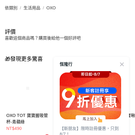
依類別
生活用品
OXO
評價
喜歡這個商品嗎？購買後給他一個好評吧
🎁發現更多驚喜
恆隆行
OXO TOT 寶寶握吸管
OXO tot 寶寶啾吸管
OXO TOT 寶寶
杯-青蘋綠
杯-靚藍綠
杯
【新朋友】限時註冊優惠，只到
NT$490
NT$490
NT$490
8/7！