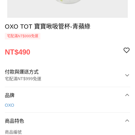
OXO TOT 寶寶啾吸管杯-青蘋綠
宅配滿NT$999免運
NT$490
付款與運送方式
宅配滿NT$999免運
付款方式
品牌
信用卡一次付款
OXO
信用卡分期付款
3 期 0 利率 每期
NT$163
21家銀行
商品特色
6 期 0 利率 每期
NT$81
21家銀行
合作金庫商業銀行
第一商業銀行
商品編號