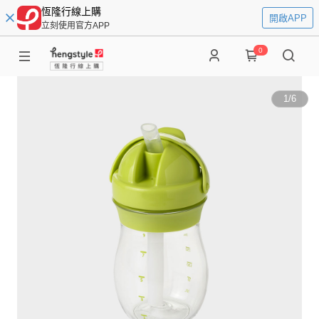
恆隆行線上購
開啟APP
立刻使用官方APP
0
1
/
6