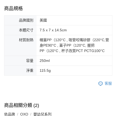
商品規格
品牌國別
美國
本體尺寸
7.5 x 7 x 14.5cm
材質耐熱
帽蓋PP（120°C , 吸管咬嘴矽膠（220°C,管
身PE90°C , 蓋子PP（120°C, 握把
PP（120°C , 杯子改質PCT PCTG100°C
容量
250ml
淨重
115.5g
客服
商品相關分類 (2)
依品牌
OXO
嬰幼兒系列