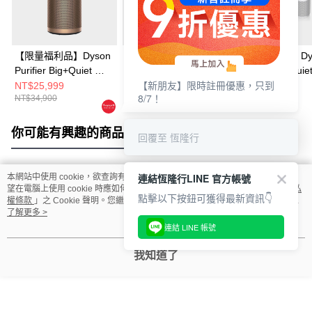
【限量福利品】Dyson
【1+1超值組】Dyson
【1+1超值組】Dy
Purifier Big+Quiet 強
Purifier Big+Quiet 強
Purifier Big+Quie
【新朋友】限時註冊優惠，只到
效極淨甲醛偵測空氣清
效極淨甲醛偵測空氣清
效極淨甲醛偵測
NT$25,999
NT$38,888
NT$38,888
8/7！
NT$34,900
NT$49,800
NT$49,800
淨機 普魯士藍及金色
淨機BP04+ HushJet™
淨機BP04+ Hush
BP04
噴射氣流空氣清淨機
噴射氣流空氣清
HJ10(冰川藍)
HJ10(銀白色)
你可能有興趣的商品
全站排行
回覆至 恆隆行
連結恆隆行LINE 官方帳號
本網站中使用 cookie，欲查詢有關本網站使用 cookie 方式之詳情，及若您不希
熱門標籤
望在電腦上使用 cookie 時應如何變更電腦的 cookie 設定，請參閱本網站「
隱私
點擊以下按鈕可獲得最新資訊👇
權條款
」之 Cookie 聲明。您繼續使用本網站即表示您同意本公司得按本網站使
用條款之 Cookie 聲明使用 cookie。
了解更多 >
連結 LINE 帳號
我知道了