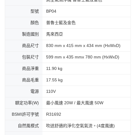
型號
BP04
顏色
普魯士藍及金色
製造國別
馬來西亞
商品尺寸
830 mm x 415 mm x 434 mm (HxWxD)
包裝尺寸
599 mm x 435 mmx 780 mm (HxWxD)
商品淨重
11.90 kg
商品毛重
17.55 kg
電源
110V
額定功率(W)
最小風速 20W / 最大風速 50W
BSMI許可字號
R31692
自然風模式
吹送舒適的淨化空氣氣流。(4度風速)