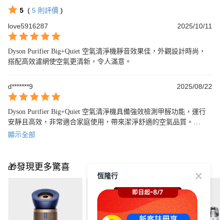
5
(
5
則評價
)
love5916287
2025/10/11
Dyson Purifier Big+Quiet 空氣清淨機靜音效果佳，外觀設計時尚，
搭配高效濾網使空氣更清新，令人滿意。
d*******9
2025/08/22
Dyson Purifier Big+Quiet 空氣清淨機具備強效檢測甲醛功能，運行
安靜且高效，非常適合家庭使用，帶來潔淨舒適的空氣品質。

出貨速度非常快！包裝完整無缺！
顯示全部
🎁發現更多驚喜
恆隆行