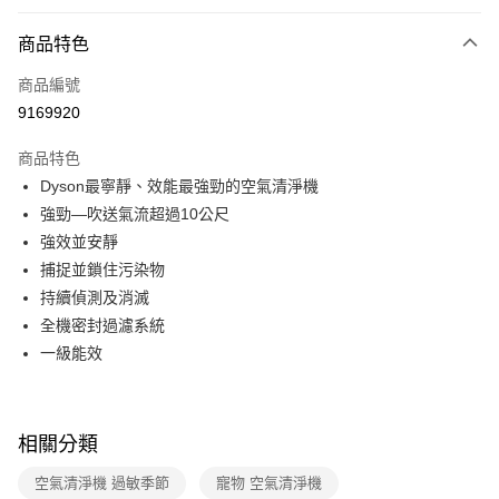
信用卡分期付款
3 期 0 利率 每期
NT$9,966
21家銀行
商品特色
6 期 0 利率 每期
NT$4,983
21家銀行
合作金庫商業銀行
第一商業銀行
商品編號
華南商業銀行
彰化商業銀行
合作金庫商業銀行
第一商業銀行
9169920
即享券
上海商業儲蓄銀行
台北富邦商業銀行
華南商業銀行
彰化商業銀行
國泰世華商業銀行
兆豐國際商業銀行
LINE Pay
上海商業儲蓄銀行
台北富邦商業銀行
商品特色
臺灣中小企業銀行
台中商業銀行
國泰世華商業銀行
兆豐國際商業銀行
Dyson最寧靜、效能最強勁的空氣清淨機
匯豐（台灣）商業銀行
華泰商業銀行
Apple Pay
臺灣中小企業銀行
台中商業銀行
強勁—吹送氣流超過10公尺
聯邦商業銀行
遠東國際商業銀行
匯豐（台灣）商業銀行
華泰商業銀行
街口支付
元大商業銀行
永豐商業銀行
強效並安靜
聯邦商業銀行
遠東國際商業銀行
玉山商業銀行
星展（台灣）商業銀行
捕捉並鎖住污染物
元大商業銀行
永豐商業銀行
Google Pay
台新國際商業銀行
中國信託商業銀行
玉山商業銀行
星展（台灣）商業銀行
持續偵測及消滅
台灣樂天信用卡公司
台新國際商業銀行
中國信託商業銀行
ATM付款
全機密封過濾系統
台灣樂天信用卡公司
一級能效
運送方式
宅配
每筆NT$100，滿NT$999(含以上)免運費
相關分類
空氣清淨機 過敏季節
寵物 空氣清淨機