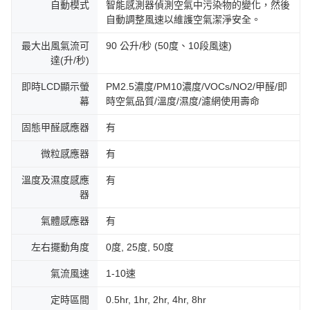
自動模式
智能感測器偵測空氣中污染物的變化，然後
自動調整風速以維護空氣潔淨安全。
最大出風氣流可
90 公升/秒 (50度、10段風速)
達(升/秒)
即時LCD顯示螢
PM2.5濃度/PM10濃度/VOCs/NO2/甲醛/即
幕
時空氣品質/溫度/濕度/濾網使用壽命
固態甲醛感應器
有
微粒感應器
有
溫度及濕度感應
有
器
氣體感應器
有
左右擺動角度
0度, 25度, 50度
氣流風速
1-10速
定時區間
0.5hr, 1hr, 2hr, 4hr, 8hr