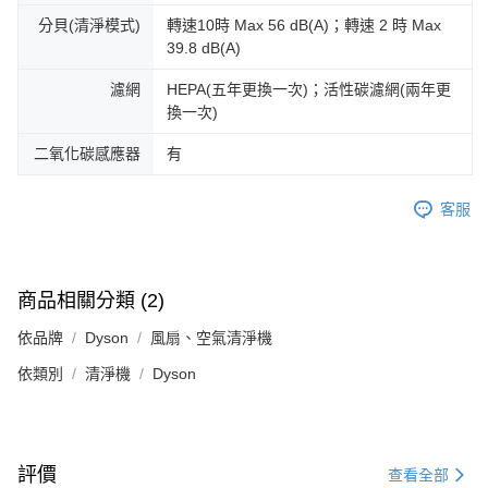
分貝(清淨模式)
轉速10時 Max 56 dB(A)；轉速 2 時 Max
39.8 dB(A)
濾網
HEPA(五年更換一次)；活性碳濾網(兩年更
換一次)
二氧化碳感應器
有
客服
商品相關分類 (2)
依品牌
Dyson
風扇、空氣清淨機
依類別
清淨機
Dyson
評價
查看全部