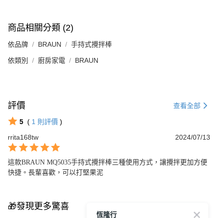
商品相關分類 (2)
依品牌
BRAUN
手持式攪拌棒
依類別
廚房家電
BRAUN
評價
查看全部
5
(
1
則評價
)
rrita168tw
2024/07/13
這款BRAUN MQ5035手持式攪拌棒三種使用方式，讓攪拌更加方便
快捷。長輩喜歡，可以打堅果泥
🎁發現更多驚喜
恆隆行