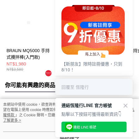
BRAUN MQ5000 手持
BRAUN 手持式攪拌棒
OXO 好好握手持
式攪拌棒(入門款)
1250ml切碎器(適用
拌盆- 2L
【新朋友】限時註冊優惠，只到
MQ5系列)
NT$1,980
NT$1,800
NT$599
8/10！
NT$3,580
NT$2,400
你可能有興趣的商品
全站排行
回覆至 恆隆行
連結恆隆行LINE 官方帳號
本網站中使用 cookie，欲查詢有關本網站使用 cookie 方式之詳情，及若您不希
熱門標籤
望在電腦上使用 cookie 時應如何變更電腦的 cookie 設定，請參閱本網站「
隱私
點擊以下按鈕可獲得最新資訊👇
權條款
」之 Cookie 聲明。您繼續使用本網站即表示您同意本公司得按本網站使
用條款之 Cookie 聲明使用 cookie。
了解更多 >
連結 LINE 帳號