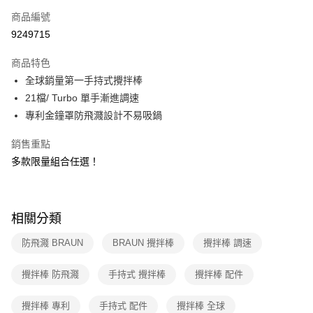
6 期 0 利率 每期
NT$446
21家銀行
合作金庫商業銀行
第一商業銀行
商品編號
華南商業銀行
彰化商業銀行
合作金庫商業銀行
第一商業銀行
9249715
即享券
上海商業儲蓄銀行
台北富邦商業銀行
華南商業銀行
彰化商業銀行
國泰世華商業銀行
兆豐國際商業銀行
LINE Pay
上海商業儲蓄銀行
台北富邦商業銀行
商品特色
臺灣中小企業銀行
台中商業銀行
國泰世華商業銀行
兆豐國際商業銀行
全球銷量第一手持式攪拌棒
匯豐（台灣）商業銀行
華泰商業銀行
Apple Pay
臺灣中小企業銀行
台中商業銀行
21檔/ Turbo 單手漸進調速
聯邦商業銀行
遠東國際商業銀行
匯豐（台灣）商業銀行
華泰商業銀行
街口支付
元大商業銀行
永豐商業銀行
專利金鐘罩防飛濺設計不易吸鍋
聯邦商業銀行
遠東國際商業銀行
玉山商業銀行
星展（台灣）商業銀行
元大商業銀行
永豐商業銀行
Google Pay
台新國際商業銀行
中國信託商業銀行
銷售重點
玉山商業銀行
星展（台灣）商業銀行
台灣樂天信用卡公司
多款限量組合任選！
台新國際商業銀行
中國信託商業銀行
ATM付款
台灣樂天信用卡公司
運送方式
相關分類
宅配
每筆NT$100，滿NT$999(含以上)免運費
防飛濺 BRAUN
BRAUN 攪拌棒
攪拌棒 調速
付款後門市自取
攪拌棒 防飛濺
手持式 攪拌棒
攪拌棒 配件
免運費
攪拌棒 專利
手持式 配件
攪拌棒 全球