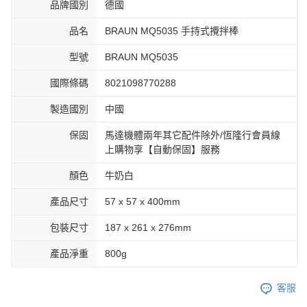
品牌國別
德國
品名
BRAUN MQ5035 手持式攪拌棒
型號
BRAUN MQ5035
國際條碼
8021098770288
製造國別
中國
保固
馬達機體兩年其它配件除外/恆隆行會員線
上購物享【自動保固】服務
顏色
牛奶白
產品尺寸
57 x 57 x 400mm
包裝尺寸
187 x 261 x 276mm
產品淨重
800g
客服