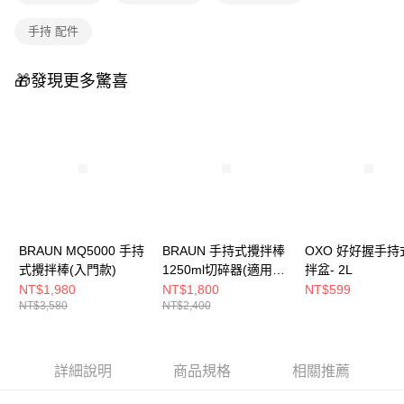
手持 配件
🎁發現更多驚喜
BRAUN MQ5000 手持
BRAUN 手持式攪拌棒
OXO 好好握手持
式攪拌棒(入門款)
1250ml切碎器(適用
拌盆- 2L
MQ5系列)
NT$1,980
NT$1,800
NT$599
NT$3,580
NT$2,400
詳細說明
商品規格
相關推薦