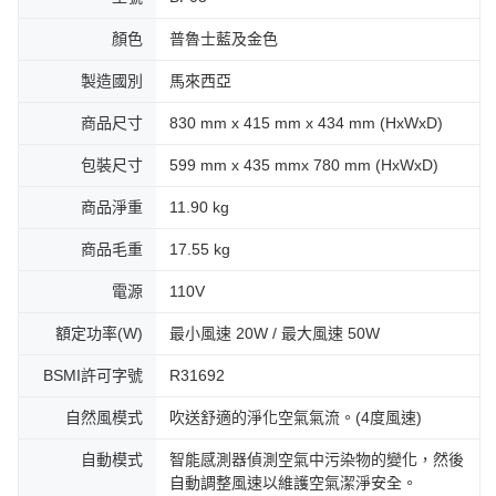
顏色
普魯士藍及金色
製造國別
馬來西亞
商品尺寸
830 mm x 415 mm x 434 mm (HxWxD)
包裝尺寸
599 mm x 435 mmx 780 mm (HxWxD)
商品淨重
11.90 kg
商品毛重
17.55 kg
電源
110V
額定功率(W)
最小風速 20W / 最大風速 50W
BSMI許可字號
R31692
自然風模式
吹送舒適的淨化空氣氣流。(4度風速)
自動模式
智能感測器偵測空氣中污染物的變化，然後
自動調整風速以維護空氣潔淨安全。