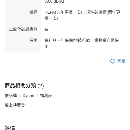
39.8 dB(A)
濾網
HEPA(五年更換一次)；活性碳濾網(兩年更
換一次)
二氧化碳感應器
有
保固
福利品一年保固/恆隆行線上購物享自動保
固
客服
商品相關分類 (2)
依品牌
Dyson
福利品
線上特賣會
評價