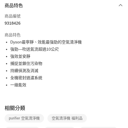
3 期 0 利率 每期
NT$8,666
21家銀行
商品特色
6 期 0 利率 每期
NT$4,333
21家銀行
合作金庫商業銀行
第一商業銀行
商品編號
華南商業銀行
彰化商業銀行
合作金庫商業銀行
第一商業銀行
9318426
即享券
上海商業儲蓄銀行
台北富邦商業銀行
華南商業銀行
彰化商業銀行
國泰世華商業銀行
兆豐國際商業銀行
LINE Pay
上海商業儲蓄銀行
台北富邦商業銀行
商品特色
臺灣中小企業銀行
台中商業銀行
國泰世華商業銀行
兆豐國際商業銀行
Dyson最寧靜、效能最強勁的空氣清淨機
匯豐（台灣）商業銀行
華泰商業銀行
Apple Pay
臺灣中小企業銀行
台中商業銀行
強勁—吹送氣流超過10公尺
聯邦商業銀行
遠東國際商業銀行
匯豐（台灣）商業銀行
華泰商業銀行
街口支付
元大商業銀行
永豐商業銀行
強效並安靜
聯邦商業銀行
遠東國際商業銀行
玉山商業銀行
星展（台灣）商業銀行
捕捉並鎖住污染物
元大商業銀行
永豐商業銀行
Google Pay
台新國際商業銀行
中國信託商業銀行
玉山商業銀行
星展（台灣）商業銀行
持續偵測及消滅
台灣樂天信用卡公司
台新國際商業銀行
中國信託商業銀行
ATM付款
全機密封過濾系統
台灣樂天信用卡公司
一級能效
運送方式
宅配
每筆NT$100，滿NT$999(含以上)免運費
相關分類
purifier 空氣清淨機
空氣清淨機 福利品