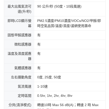
最大出風氣流可
90 公升/秒 (50度、10段風速)
達(升/秒)
即時LCD顯示螢
PM2.5濃度/PM10濃度/VOCs/NO2/甲醛/即
幕
時空氣品質/溫度/濕度/濾網使用壽命
固態甲醛感應器
有
微粒感應器
有
溫度及濕度感應
有
器
氣體感應器
有
左右擺動角度
0度, 25度, 50度
氣流風速
1-10速
定時區間
0.5hr, 1hr, 2hr, 4hr, 8hr
分貝(清淨模式)
轉速10時 Max 56 dB(A)；轉速 2 時 Max