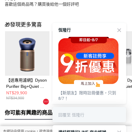
喜歡這個商品嗎？購買後給他一個好評吧
🎁發現更多驚喜
恆隆行
【送專用濾網】Dyson
【1+1超值組】Dyson
【1+1超值組】Dy
Purifier Big+Quiet 強
Purifier Big+Quiet 強
Purifier Big+Quie
【新朋友】限時註冊優惠，只到
效極淨甲醛偵測空氣清
效極淨甲醛偵測空氣清
效極淨甲醛偵測
NT$29,900
NT$38,888
NT$38,888
8/7！
NT$34,900
NT$49,800
NT$49,800
淨機 普魯士藍及金色
淨機BP04+ HushJet™
淨機BP04+ Hush
BP04
噴射氣流空氣清淨機
噴射氣流空氣清
HJ10(冰川藍)
HJ10(銀白色)
你可能有興趣的商品
全站排行
回覆至 恆隆行
本網站中使用 cookie，欲查詢有關本網站使用 cookie 方式之詳情，及若您不希