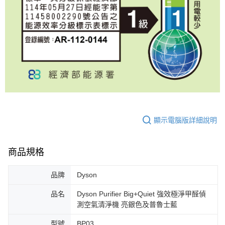
顯示電腦版詳細說明
商品規格
品牌
Dyson
品名
Dyson Purifier Big+Quiet 強效極淨甲醛偵
測空氣清淨機 亮銀色及普魯士藍
型號
BP03