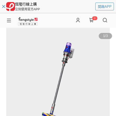
恆隆行線上購
開啟APP
立刻使用官方APP
0
1
/
3