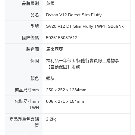
品牌國別
英國
品名
Dyson V12 Detect Slim Fluffy
型號
SV20 V12 DT Slim Fluffy TWPH SBuIrNk
國際條碼
5025155057612
製造國
馬來西亞
保固
福利品一年保固/恆隆行會員線上購物享
【自動保固】服務
顏色
銀灰
商品尺寸mm
250 x 252 x 1234mm
包裝尺寸mm
806 x 271 x 154mm
LWH
商品淨重包含鋁
2.2kg
管