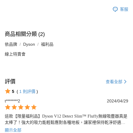
客服
商品相關分類 (2)
依品牌
Dyson
福利品
線上特賣會
評價
查看全部
5
(
1
則評價
)
t********2
2024/04/29
這款【限量福利品】Dyson V12 Detect Slim™ Fluffy無線吸塵器真是
太棒了！強大的吸力能輕鬆應對各種地板，讓家裡保持乾淨舒適！
想要一款實用又時尚的吸塵器，不要錯過這個機會！
顯示全部