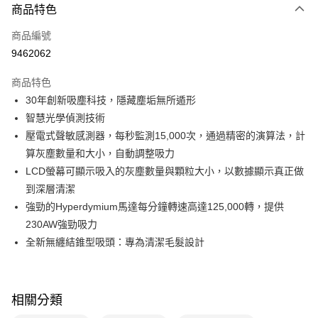
3 期 0 利率 每期
NT$4,333
21家銀行
商品特色
6 期 0 利率 每期
NT$2,166
21家銀行
合作金庫商業銀行
第一商業銀行
商品編號
華南商業銀行
彰化商業銀行
合作金庫商業銀行
第一商業銀行
9462062
即享券
上海商業儲蓄銀行
台北富邦商業銀行
華南商業銀行
彰化商業銀行
國泰世華商業銀行
兆豐國際商業銀行
LINE Pay
上海商業儲蓄銀行
台北富邦商業銀行
商品特色
臺灣中小企業銀行
台中商業銀行
國泰世華商業銀行
兆豐國際商業銀行
30年創新吸塵科技，隱藏塵垢無所遁形
匯豐（台灣）商業銀行
華泰商業銀行
Apple Pay
臺灣中小企業銀行
台中商業銀行
智慧光學偵測技術
聯邦商業銀行
遠東國際商業銀行
匯豐（台灣）商業銀行
華泰商業銀行
街口支付
元大商業銀行
永豐商業銀行
壓電式聲敏感測器，每秒監測15,000次，通過精密的演算法，計
聯邦商業銀行
遠東國際商業銀行
玉山商業銀行
星展（台灣）商業銀行
算灰塵數量和大小，自動調整吸力
元大商業銀行
永豐商業銀行
Google Pay
台新國際商業銀行
中國信託商業銀行
玉山商業銀行
星展（台灣）商業銀行
LCD螢幕可顯示吸入的灰塵數量與顆粒大小，以數據顯示真正做
台灣樂天信用卡公司
台新國際商業銀行
中國信託商業銀行
ATM付款
到深層清潔
台灣樂天信用卡公司
強勁的Hyperdymium馬達每分鐘轉速高達125,000轉，提供
運送方式
230AW強勁吸力
全新無纏結錐型吸頭：專為清潔毛髮設計
宅配
每筆NT$100，滿NT$999(含以上)免運費
相關分類