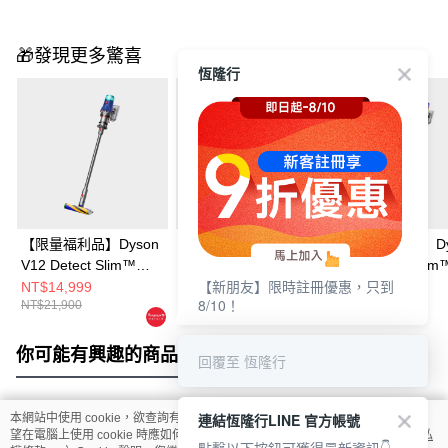
🎁發現更多驚喜
恆隆行
【限量福利品】Dyson
【限量福利品】Dyson
【限量福利品】Dy
V12 Detect Slim™
V12 Detect Slim™
V12 Detect Slim
【新朋友】限時註冊優惠，只到
Fluffy 無線吸塵器
Fluffy 無線吸塵器
Total Clean 無
NT$14,999
NT$12,999
NT$12,999
8/10！
NT$21,900
NT$21,900
NT$23,900
器
你可能有興趣的商品
全站排行
回覆至 恆隆行
連結恆隆行LINE 官方帳號
本網站中使用 cookie，欲查詢有關本網站使用 cookie 方式之詳情，及若您不希
熱門標籤
望在電腦上使用 cookie 時應如何變更電腦的 cookie 設定，請參閱本網站「
隱私