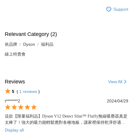
Support
Relevant Category (2)
依品牌
Dyson
福利品
線上特賣會
Reviews
View All
5
(
1
reviews
)
t********2
2024/04/29
這款【限量福利品】Dyson V12 Detect Slim™ Fluffy無線吸塵器真是
太棒了！強大的吸力能輕鬆應對各種地板，讓家裡保持乾淨舒適！
想要一款實用又時尚的吸塵器，不要錯過這個機會！
Display all