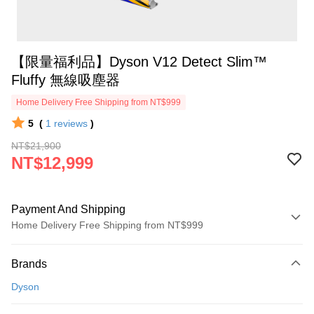
【限量福利品】Dyson V12 Detect Slim™
Fluffy 無線吸塵器
Home Delivery Free Shipping from NT$999
5
(
1
reviews
)
NT$21,900
NT$12,999
Payment And Shipping
Home Delivery Free Shipping from NT$999
Payment Method
Brands
Credit Card (Full Payment)
Dyson
Credit Card Installments