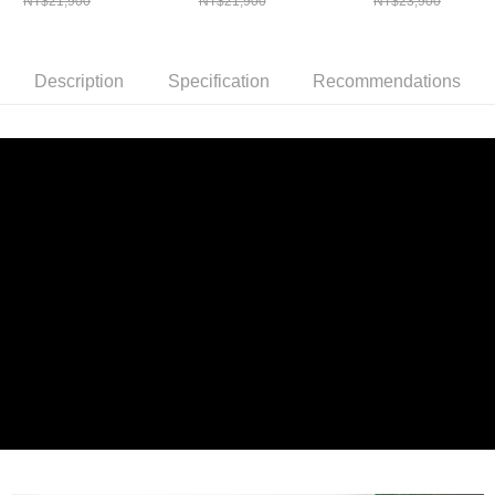
NT$21,900
NT$21,900
NT$23,900
器
Description
Specification
Recommendations