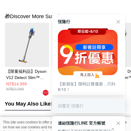
🎁Discover More Surprises
恆隆行
【限量福利品】Dyson
【限量福利品】Dyson
【限量福利品】Dy
V12 Detect Slim™
V12 Detect Slim™
V12 Detect Slim
【新朋友】限時註冊優惠，只到
Fluffy 無線吸塵器
Fluffy 無線吸塵器
Total Clean 無
NT$14,999
NT$12,999
NT$12,999
8/10！
NT$21,900
NT$21,900
NT$23,900
器
You May Also Like
Best Sellers
回覆至 恆隆行
連結恆隆行LINE 官方帳號
This site uses cookies to offer you a better browsing experience. Find out more
Popular Tags
on how we use cookies and how you can change your settings on the Cookie