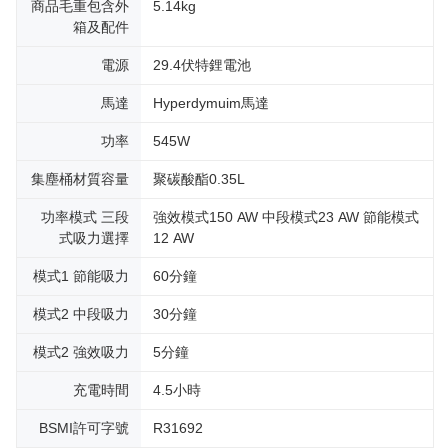
商品毛重包含外
5.14kg
箱及配件
電源
29.4伏特鋰電池
馬達
Hyperdymuim馬達
功率
545W
集塵桶材質容量
聚碳酸酯0.35L
功率模式 三段
強效模式150 AW 中段模式23 AW 節能模式
式吸力選擇
12 AW
模式1 節能吸力
60分鐘
模式2 中段吸力
30分鐘
模式2 強效吸力
5分鐘
充電時間
4.5小時
BSMI許可字號
R31692