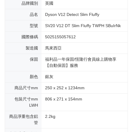
品牌國別
英國
品名
Dyson V12 Detect Slim Fluffy
型號
SV20 V12 DT Slim Fluffy TWPH SBuIrNk
國際條碼
5025155057612
製造國
馬來西亞
保固
福利品一年保固/恆隆行會員線上購物享
【自動保固】服務
顏色
銀灰
商品尺寸mm
250 x 252 x 1234mm
包裝尺寸mm
806 x 271 x 154mm
LWH
商品淨重包含鋁
2.2kg
管