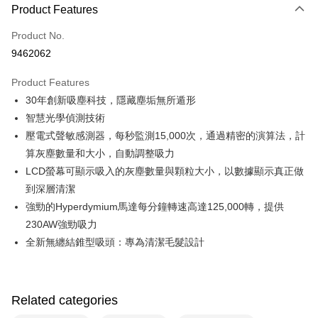
0% for 3 months
NT$4,333
/month
21 Banks
Product Features
0% for 6 months
NT$2,166
/month
21 Banks
Taiwan Cooperative Bank
First Commercial Bank
Product No.
Hua Nan Commercial Bank
Chang Hwa Commercial Bank
Taiwan Cooperative Bank
First Commercial Bank
即享券
9462062
The Shanghai Commercial &
Taipei Fubon Commercial Bank
Hua Nan Commercial Bank
Chang Hwa Commercial Bank
Savings Bank
LINE Pay
The Shanghai Commercial &
Taipei Fubon Commercial Bank
Product Features
Cathay United Bank
Mega International Commercial
Savings Bank
30年創新吸塵科技，隱藏塵垢無所遁形
Bank
Apple Pay
Cathay United Bank
Mega International Commercial
Taiwan Business Bank
Taichung Commercial Bank
智慧光學偵測技術
Bank
JKOPAY
HSBC Bank (Taiwan) Limited
Hwatai Bank
壓電式聲敏感測器，每秒監測15,000次，通過精密的演算法，計
Taiwan Business Bank
Taichung Commercial Bank
Union Bank of Taiwan
Far Eastern International Bank
HSBC Bank (Taiwan) Limited
Hwatai Bank
算灰塵數量和大小，自動調整吸力
Google Pay
Yuanta Commercial Bank
Bank SinoPac
Union Bank of Taiwan
Far Eastern International Bank
LCD螢幕可顯示吸入的灰塵數量與顆粒大小，以數據顯示真正做
E.SUN Commercial Bank
DBS Bank
Yuanta Commercial Bank
Bank SinoPac
ATM Transfer
到深層清潔
Taishin International Bank
CTBC Bank
E.SUN Commercial Bank
DBS Bank
Taiwan Rakuten Card, Inc.
強勁的Hyperdymium馬達每分鐘轉速高達125,000轉，提供
Taishin International Bank
CTBC Bank
Shipping Method
230AW強勁吸力
Taiwan Rakuten Card, Inc.
宅配
全新無纏結錐型吸頭：專為清潔毛髮設計
NT$100/order | Free shipping on orders of NT$999 or more
Related categories