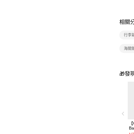
相關
行李
海關
🎁發
【
B
S