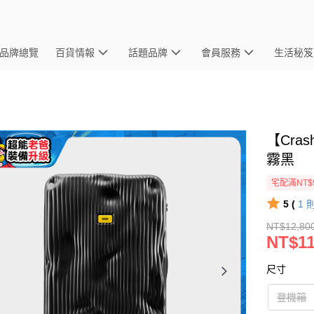
品牌總覽
百貨情報
話題品牌
會員服務
生活秘笈
【Cra
霧黑
宅配滿NT$
5 (
1
NT$12,80
NT$11
尺寸
登機箱