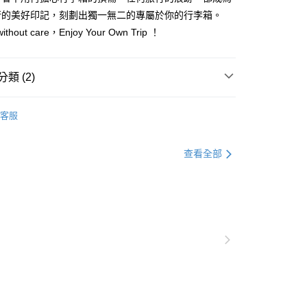
行的美好印記，刻劃出獨一無二的專屬於你的行李箱。
ithout care，Enjoy Your Own Trip ！
類 (2)
Crash Baggage
STRIPE
客服
行李箱 & 包袋配件
Crash Baggage 行李箱
查看全部