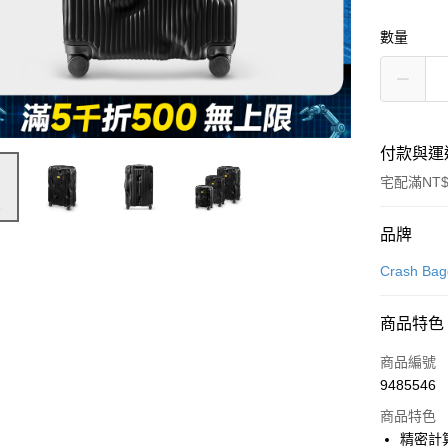
數量
付款與運
宅配滿NT$
付款方式
品牌
信用卡一
Crash Ba
信用卡分
商品特色
3 期 
商品編號
6 期 
合作金
9485546
華南商
合作金
即享券
上海商
商品特色
華南商
國泰世
精密計
LINE Pay
上海商