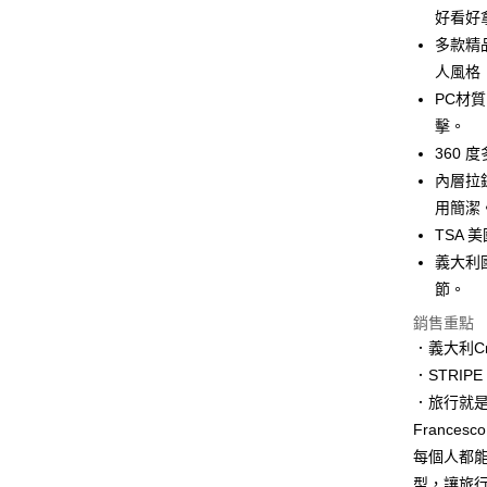
臺灣中
好看好
國泰世
匯豐（
Apple Pay
臺灣中
多款精
聯邦商
匯豐（
人風格
街口支付
元大商
聯邦商
PC材
玉山商
元大商
Google Pa
台新國
擊。
玉山商
台灣樂
360
台新國
ATM付款
台灣樂
內層拉
用簡潔
運送方式
TSA
義大利
宅配
節。
每筆NT$1
銷售重點
．義大利C
．STRI
．旅行就
Frances
每個人都
型，讓旅