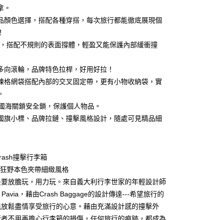
小企業銀行
台中商業銀行
拿。
華商業銀行
兆豐國際商業銀行
台灣）商業銀行
華泰商業銀行
小企業銀行
台中商業銀行
品顏色選擇，搭配各種穿搭，每次旅行都能徹底展現個
業銀行
遠東國際商業銀行
台灣）商業銀行
華泰商業銀行
！
業銀行
永豐商業銀行
業銀行
遠東國際商業銀行
質，搭配不規則的表面撐體，輕盈又能保護內部緩衝撞
業銀行
星展（台灣）商業銀行
業銀行
永豐商業銀行
y
際商業銀行
中國信託商業銀行
業銀行
星展（台灣）商業銀行
天信用卡公司
 度多向滾輪，品牌特色拉桿，好用好拉！
際商業銀行
中國信託商業銀行
天信用卡公司
鍊格網袋搭配內部的交叉固定帶，更有小物收納袋，實
。
 美國海關鎖安全鎖，保護個人物品。
國旗小標、品牌拉鏈、撞擊風格設計，隨處可見精品細
00，滿NT$999(含以上)免運費
rash撞擊行李箱
PE 狂野本色夾帶細緻風格
是要放膽玩，用力玩。來自義大利行李世家的年輕設計師
co Pavia，藉由Crash Baggage的設計傳達---希望旅行的
能放鬆盡情享受旅行的心意。藉由充滿設計感的撞擊外
行者不用再擔心行李箱的損傷，任何旅行的痕跡，都成為