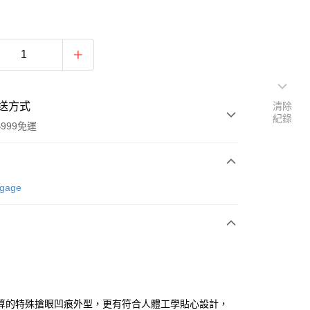
送方式
清除
紀錄
999免運
次付款
ggage
期付款
0 利率 每期
NT$3,933
21家銀行
0 利率 每期
NT$1,966
21家銀行
庫商業銀行
第一商業銀行
業銀行
彰化商業銀行
庫商業銀行
第一商業銀行
業儲蓄銀行
台北富邦商業銀行
業銀行
彰化商業銀行
華商業銀行
兆豐國際商業銀行
算的特殊搶眼凹痕外型，更有符合人體工學貼心設計，
業儲蓄銀行
台北富邦商業銀行