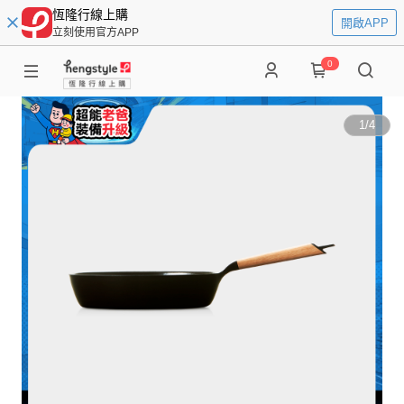
恆隆行線上購
開啟APP
立刻使用官方APP
0
1
/
4