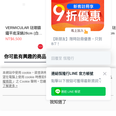
VERMICULAR 琺瑯鑄
VERMICULAR 琺瑯鑄
VERMICULAR 
鐵平底深鍋28cm (白橡
鐵平底深鍋24cm (白橡
鐵平底深鍋26cm 
【新朋友】限時註冊優惠，只到
木)
木)
木)+鍋蓋
NT$6,500
NT$4,900
NT$7,500
8/7！
NT$6,500
NT$9,500
你可能有興趣的商品
全站排行
回覆至 恆隆行
連結恆隆行LINE 官方帳號
本網站中使用 cookie，欲查詢有關本網站使用 cookie 方式之詳情，及若您不希
熱門標籤
望在電腦上使用 cookie 時應如何變更電腦的 cookie 設定，請參閱本網站「
隱私
點擊以下按鈕可獲得最新資訊👇
權條款
」之 Cookie 聲明。您繼續使用本網站即表示您同意本公司得按本網站使
用條款之 Cookie 聲明使用 cookie。
了解更多 >
連結 LINE 帳號
我知道了