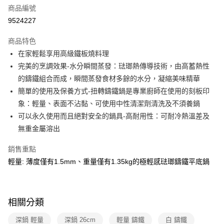
6 期 0 利率 每期
NT$916
21家銀行
合作金庫商業銀行
第一商業銀行
商品編號
華南商業銀行
彰化商業銀行
合作金庫商業銀行
第一商業銀行
9524227
即享券
上海商業儲蓄銀行
台北富邦商業銀行
華南商業銀行
彰化商業銀行
國泰世華商業銀行
兆豐國際商業銀行
LINE Pay
上海商業儲蓄銀行
台北富邦商業銀行
商品特色
臺灣中小企業銀行
台中商業銀行
國泰世華商業銀行
兆豐國際商業銀行
在家輕鬆享用高級鐵板燒料理
匯豐（台灣）商業銀行
華泰商業銀行
Apple Pay
臺灣中小企業銀行
台中商業銀行
完美的烹調效果-水分瞬間蒸發：琺瑯熱傳導技術，由高蓄熱性
聯邦商業銀行
遠東國際商業銀行
匯豐（台灣）商業銀行
華泰商業銀行
街口支付
元大商業銀行
永豐商業銀行
的鑄鐵組合而成，瞬間蒸發食材多餘的水分，凝縮美味精華
聯邦商業銀行
遠東國際商業銀行
玉山商業銀行
星展（台灣）商業銀行
簡單的使用及保養方式-扭轉鑄鐵鍋是專業廚師在使用的刻板印
元大商業銀行
永豐商業銀行
Google Pay
台新國際商業銀行
中國信託商業銀行
玉山商業銀行
星展（台灣）商業銀行
象：輕量、表面不沾黏、可使用中性清潔劑清洗及不須養鍋
台灣樂天信用卡公司
台新國際商業銀行
中國信託商業銀行
ATM付款
可以永久使用而且絕對安全的鍋具-高耐用性：可耐冷熱溫差及
台灣樂天信用卡公司
無重金屬溶出
運送方式
銷售重點
宅配
輕量: 薄度僅有1.5mm、重量僅有1.35kg的極輕感琺瑯鑄鐵平底鍋
每筆NT$100，滿NT$999(含以上)免運費
付款後門市自取
免運費
相關分類
深鍋 輕量
深鍋 26cm
輕量 鑄鐵
白 鑄鐵