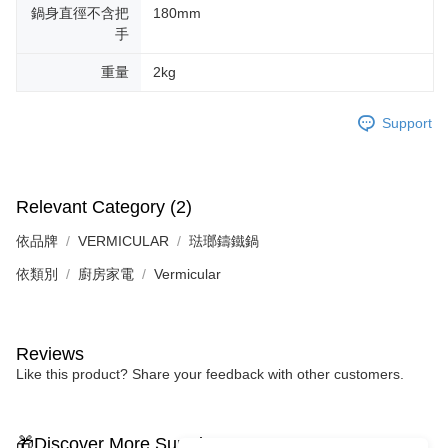
鍋身直徑不含把
180mm
手
重量
2kg
Support
Relevant Category (2)
依品牌
VERMICULAR
琺瑯鑄鐵鍋
依類別
廚房家電
Vermicular
Reviews
Like this product? Share your feedback with other customers.
🎁Discover More Surprises