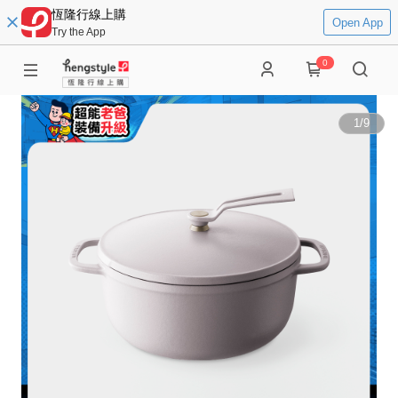
恆隆行線上購
Open App
Try the App
0
1
/
9