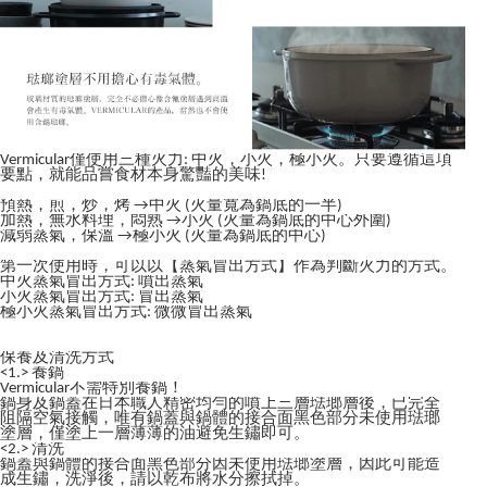
Vermicular僅使用三種火力: 中火，小火，極小火。只要遵循這項
要點，就能品嘗食材本身驚豔的美味!
預熱，煎，炒，烤 →中火 (火量寬為鍋底的一半)
加熱，無水料理，悶熟 →小火 (火量為鍋底的中心外圍)
減弱蒸氣，保溫 →極小火 (火量為鍋底的中心)
第一次使用時，可以以【蒸氣冒出方式】作為判斷火力的方式。
中火蒸氣冒出方式: 噴出蒸氣
小火蒸氣冒出方式: 冒出蒸氣
極小火蒸氣冒出方式: 微微冒出蒸氣
保養及清洗方式
<1.> 養鍋
Vermicular不需特別養鍋！
鍋身及鍋蓋在日本職人精密均勻的噴上三層琺瑯層後，已完全
阻隔空氣接觸，唯有鍋蓋與鍋體的接合面黑色部分未使用琺瑯
塗層，僅塗上一層薄薄的油避免生鏽即可。
<2.> 清洗
鍋蓋與鍋體的接合面黑色部分因未使用琺瑯塗層，因此可能造
成生鏽，洗淨後，請以乾布將水分擦拭掉。