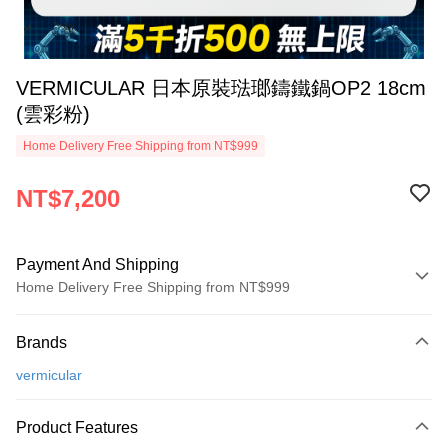
VERMICULAR 日本原裝琺瑯鑄鐵鍋OP2 18cm
(雲彩粉)
Home Delivery Free Shipping from NT$999
NT$7,200
Payment And Shipping
Home Delivery Free Shipping from NT$999
Payment Method
Brands
Credit Card (Full Payment)
vermicular
Credit Card Installments
0% for 3 months
NT$2,400
/month
21 Banks
Product Features