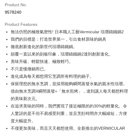
0% for 6 months
NT$1,200
/month
21 Banks
Taiwan Cooperative Bank
First Commercial Bank
Product No.
Hua Nan Commercial Bank
Chang Hwa Commercial Bank
Taiwan Cooperative Bank
First Commercial Bank
即享券
9578240
The Shanghai Commercial &
Taipei Fubon Commercial Bank
Hua Nan Commercial Bank
Chang Hwa Commercial Bank
Savings Bank
LINE Pay
The Shanghai Commercial &
Taipei Fubon Commercial Bank
Product Features
Cathay United Bank
Mega International Commercial
Savings Bank
無法仿照的極致氣密性! 日本職人工藝Vermicular 琺瑯鑄鐵鍋2
Bank
Apple Pay
Cathay United Bank
Mega International Commercial
Taiwan Business Bank
Taichung Commercial Bank
我們的目標是：打造世界第一，引出食材原味的鍋具
Bank
JKOPAY
HSBC Bank (Taiwan) Limited
Hwatai Bank
徹底創新進化的新世代琺瑯鑄鐵鍋。
Taiwan Business Bank
Taichung Commercial Bank
Union Bank of Taiwan
Far Eastern International Bank
HSBC Bank (Taiwan) Limited
Hwatai Bank
顛覆一直以來的刻板印象，琺瑯鑄鐵鍋2達到創新進化。
Google Pay
Yuanta Commercial Bank
Bank SinoPac
Union Bank of Taiwan
Far Eastern International Bank
美味升級、輕鬆快速、極致輕巧。
E.SUN Commercial Bank
DBS Bank
Yuanta Commercial Bank
Bank SinoPac
ATM Transfer
不只是慢燉鍋而已。
Taishin International Bank
CTBC Bank
E.SUN Commercial Bank
DBS Bank
Taiwan Rakuten Card, Inc.
進化成為每天都想用它烹調所有料理的鍋子。
Taishin International Bank
CTBC Bank
Shipping Method
保留理想的無水烹調，並採用能夠瞬間蒸發水氣的親水性琺瑯。
Taiwan Rakuten Card, Inc.
宅配
借由無水烹調X瞬間蒸發=「無水煎烤」，達到讓人每天都想料理
NT$100/order | Free shipping on orders of NT$999 or more
的美味新次元。
在追求美味的同時，我們實現了接近極限的約30%的輕量化。令
付款後門市自取
人驚訝的是不但不易感受到重，並且烹飪時間亦大幅縮短，方便
Free shipping
度大幅提升。
不僅更加美味，而且天天都想使用。全新推出的VERMICULAR