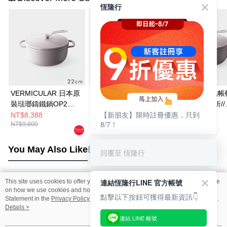
恆隆行
VERMICULAR 日本原
VERMICULAR 日本原
【福利品】//結帳
裝琺瑯鑄鐵鍋OP2
裝琺瑯鑄鐵鍋OP2
VMB8001享7折//
【新朋友】限時註冊優惠，只到
22cm (雲彩粉)
26cm (雲彩粉)
Vermicular 日
NT$8,388
NT$12,800
NT$9,800
8/7！
NT$9,800
NT$10,800
瑯鑄鐵鍋 OP2 22
(雲彩粉)
You May Also Like
Best Sellers
回覆至 恆隆行
連結恆隆行LINE 官方帳號
This site uses cookies to offer you a better browsing experience. Find out more
Popular Tags
on how we use cookies and how you can change your settings on the Cookie
點擊以下按鈕可獲得最新資訊👇
Statement in the
Privacy Policy
of this website. By browsing the website, you
agree to our use of cookies as described in our Cookie Statement.
Details >
連結 LINE 帳號