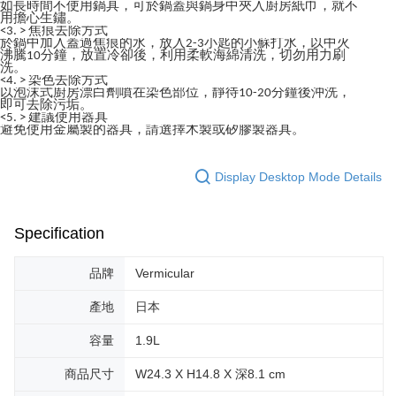
如長時間不使用鍋具，可於鍋蓋與鍋身中夾入廚房紙巾，就不
用擔心生鏽。
<3. > 焦痕去除方式
於鍋中加入蓋過焦痕的水，放入2-3小匙的小蘇打水，以中火
沸騰10分鐘，放置冷卻後，利用柔軟海綿清洗，切勿用力刷
洗。
<4. > 染色去除方式
以泡沫式廚房漂白劑噴在染色部位，靜待10-20分鐘後沖洗，
即可去除污垢。
<5. > 建議使用器具
避免使用金屬製的器具，請選擇木製或矽膠製器具。
Display Desktop Mode Details
Specification
品牌
Vermicular
產地
日本
容量
1.9L
商品尺寸
W24.3 X H14.8 X 深8.1 cm