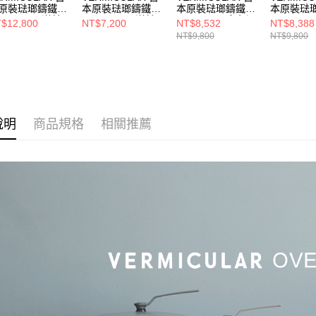
原裝琺瑯鑄鐵鍋
本原裝琺瑯鑄鐵鍋
本原裝琺瑯鑄鐵鍋
本原裝琺
P2 26cm (洋甘
OP2 18cm (洋甘
OP2 22cm 多色選
OP2 22c
$12,800
NT$7,200
NT$8,532
NT$8,388
黃)
菊黃)
棕)
NT$9,800
NT$9,800
說明
商品規格
相關推薦