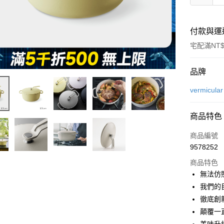
付款與運
宅配滿NT$
付款方式
品牌
信用卡一
vermicular
信用卡分
商品特色
3 期 
商品編號
6 期 
合作金
9578252
華南商
合作金
即享券
上海商
商品特色
華南商
國泰世
無法仿照
LINE Pay
上海商
臺灣中
我們的
國泰世
匯豐（
Apple Pay
臺灣中
徹底創
聯邦商
匯豐（
顛覆一
街口支付
元大商
聯邦商