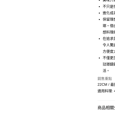
美味升
玉山商
元大商
Google Pa
台新國
不只是
玉山商
台灣樂
進化成
台新國
ATM付款
台灣樂
保留理
瑯。借
運送方式
想料理
在追求
宅配
令人驚
每筆NT$1
方便度
付款後門
不僅更
免運費
琺瑯鑄
活。
銷售重點
22CM / 
適用料理:
商品相關分