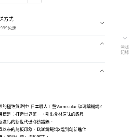
送方式
999免運
清除
紀錄
次付款
期付款
0 利率 每期
NT$2,796
21家銀行
0 利率 每期
NT$1,398
21家銀行
庫商業銀行
第一商業銀行
業銀行
彰化商業銀行
庫商業銀行
第一商業銀行
業儲蓄銀行
台北富邦商業銀行
業銀行
彰化商業銀行
華商業銀行
兆豐國際商業銀行
的極致氣密性! 日本職人工藝Vermicular 琺瑯鑄鐵鍋2
業儲蓄銀行
台北富邦商業銀行
小企業銀行
台中商業銀行
目標是：打造世界第一，引出食材原味的鍋具
華商業銀行
兆豐國際商業銀行
台灣）商業銀行
華泰商業銀行
小企業銀行
台中商業銀行
新進化的新世代琺瑯鑄鐵鍋。
業銀行
遠東國際商業銀行
台灣）商業銀行
華泰商業銀行
直以來的刻板印象，琺瑯鑄鐵鍋2達到創新進化。
業銀行
永豐商業銀行
業銀行
遠東國際商業銀行