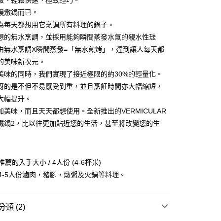
級、輕鬆快速、極致輕巧。
業銀行
星展（台灣）商業銀行
業銀行
永豐商業銀行
y
際商業銀行
中國信託商業銀行
慢燉鍋而已。
業銀行
星展（台灣）商業銀行
天信用卡公司
為每天都想用它烹調所有料理的鍋子。
際商業銀行
中國信託商業銀行
天信用卡公司
想的無水烹調，並採用能夠瞬間蒸發水氣的親水性琺
由無水烹調X瞬間蒸發=「無水煎烤」，達到讓人每天都
的美味新次元。
美味的同時，我們實現了接近極限的約30%的輕量化。
訝的是不但不易感受到重，並且烹飪時間亦大幅縮短，
00，滿NT$999(含以上)免運費
大幅提升。
市自取
加美味，而且天天都想使用。全新推出的VERMICULAR
鐵鍋2，比以往更加貼近您的生活，甚至將改變您的生
最推薦的入手大小 / 4人份 (4-6杯米)
 4-5人份滷肉，豬腳，燉粥及火鍋等料理。
類 (2)