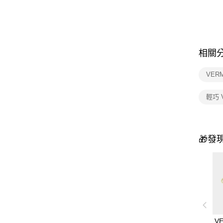
相關
VER
輕巧 
🎁發
V