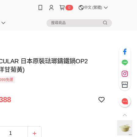
0
中文 (繁體)
ICULAR 日本原裝琺瑯鑄鐵鍋OP2
 (洋甘菊黃)
999免運
388