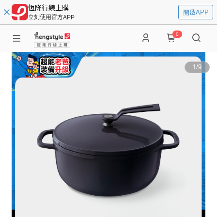
恆隆行線上購
開啟APP
立刻使用官方APP
0
1
/
9