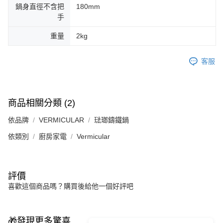
鍋身直徑不含把
180mm
手
重量
2kg
客服
商品相關分類 (2)
依品牌
VERMICULAR
琺瑯鑄鐵鍋
依類別
廚房家電
Vermicular
評價
喜歡這個商品嗎？購買後給他一個好評吧
🎁發現更多驚喜