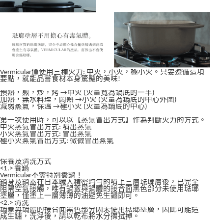
Vermicular僅使用三種火力: 中火，小火，極小火。只要遵循這項
要點，就能品嘗食材本身驚豔的美味!
預熱，煎，炒，烤 →中火 (火量寬為鍋底的一半)
加熱，無水料理，悶熟 →小火 (火量為鍋底的中心外圍)
減弱蒸氣，保溫 →極小火 (火量為鍋底的中心)
第一次使用時，可以以【蒸氣冒出方式】作為判斷火力的方式。
中火蒸氣冒出方式: 噴出蒸氣
小火蒸氣冒出方式: 冒出蒸氣
極小火蒸氣冒出方式: 微微冒出蒸氣
保養及清洗方式
<1.> 養鍋
Vermicular不需特別養鍋！
鍋身及鍋蓋在日本職人精密均勻的噴上三層琺瑯層後，已完全
阻隔空氣接觸，唯有鍋蓋與鍋體的接合面黑色部分未使用琺瑯
塗層，僅塗上一層薄薄的油避免生鏽即可。
<2.> 清洗
鍋蓋與鍋體的接合面黑色部分因未使用琺瑯塗層，因此可能造
成生鏽，洗淨後，請以乾布將水分擦拭掉。