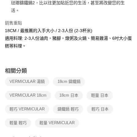
琺瑯鑄鐵鍋2，比以往更加貼近您的生活，甚至將改變您的生
活。
銷售重點
18CM / 最推薦的入手大小 / 2-3人份 (2-3杯米)
適用料理: 2-3人份滷肉，豬腳，燉粥及火鍋、簡易雞湯、6吋大小蛋
糕等料理。
相關分類
VERMICULAR 湯鍋
18cm 鑄鐵鍋
VERMICULAR 18cm
18cm 日本
輕量 日本
輕巧 VERMICULAR
鑄鐵鍋 輕巧
輕巧 日本
輕量 輕巧
輕量 VERMICULAR