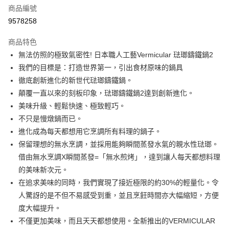
6 期 0 利率 每期
NT$1,200
21家銀行
合作金庫商業銀行
第一商業銀行
商品編號
華南商業銀行
彰化商業銀行
合作金庫商業銀行
第一商業銀行
9578258
即享券
上海商業儲蓄銀行
台北富邦商業銀行
華南商業銀行
彰化商業銀行
國泰世華商業銀行
兆豐國際商業銀行
LINE Pay
上海商業儲蓄銀行
台北富邦商業銀行
商品特色
臺灣中小企業銀行
台中商業銀行
國泰世華商業銀行
兆豐國際商業銀行
無法仿照的極致氣密性! 日本職人工藝Vermicular 琺瑯鑄鐵鍋2
匯豐（台灣）商業銀行
華泰商業銀行
Apple Pay
臺灣中小企業銀行
台中商業銀行
我們的目標是：打造世界第一，引出食材原味的鍋具
聯邦商業銀行
遠東國際商業銀行
匯豐（台灣）商業銀行
華泰商業銀行
街口支付
元大商業銀行
永豐商業銀行
徹底創新進化的新世代琺瑯鑄鐵鍋。
聯邦商業銀行
遠東國際商業銀行
玉山商業銀行
星展（台灣）商業銀行
顛覆一直以來的刻板印象，琺瑯鑄鐵鍋2達到創新進化。
元大商業銀行
永豐商業銀行
Google Pay
台新國際商業銀行
中國信託商業銀行
玉山商業銀行
星展（台灣）商業銀行
美味升級、輕鬆快速、極致輕巧。
台灣樂天信用卡公司
台新國際商業銀行
中國信託商業銀行
ATM付款
不只是慢燉鍋而已。
台灣樂天信用卡公司
進化成為每天都想用它烹調所有料理的鍋子。
運送方式
保留理想的無水烹調，並採用能夠瞬間蒸發水氣的親水性琺瑯。
借由無水烹調X瞬間蒸發=「無水煎烤」，達到讓人每天都想料理
宅配
的美味新次元。
每筆NT$100，滿NT$999(含以上)免運費
在追求美味的同時，我們實現了接近極限的約30%的輕量化。令
付款後門市自取
人驚訝的是不但不易感受到重，並且烹飪時間亦大幅縮短，方便
免運費
度大幅提升。
不僅更加美味，而且天天都想使用。全新推出的VERMICULAR