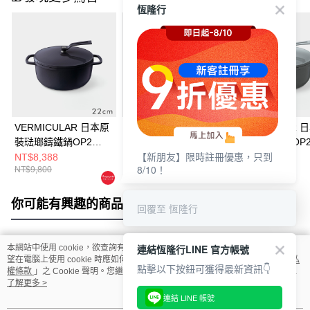
恆隆行
VERMICULAR 日本原
VERMICULAR 日本原
VERMICULAR 
裝琺瑯鑄鐵鍋OP2
裝琺瑯鑄鐵鍋OP2
裝琺瑯鑄鐵鍋OP
【新朋友】限時註冊優惠，只到
22cm (海軍藍)
26cm (海軍藍)
18cm (牡蠣灰)
NT$8,388
NT$12,800
NT$7,200
8/10！
NT$9,800
你可能有興趣的商品
全站排行
回覆至 恆隆行
連結恆隆行LINE 官方帳號
本網站中使用 cookie，欲查詢有關本網站使用 cookie 方式之詳情，及若您不希
熱門標籤
望在電腦上使用 cookie 時應如何變更電腦的 cookie 設定，請參閱本網站「
隱私
點擊以下按鈕可獲得最新資訊👇
權條款
」之 Cookie 聲明。您繼續使用本網站即表示您同意本公司得按本網站使
用條款之 Cookie 聲明使用 cookie。
了解更多 >
連結 LINE 帳號