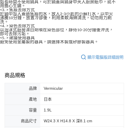
如長時間不使用鍋具，可於鍋蓋與鍋身中夾入廚房紙巾，就不
用擔心生鏽。
<3. > 焦痕去除方式
於鍋中加入蓋過焦痕的水，放入2-3小匙的小蘇打水，以中火
沸騰10分鐘，放置冷卻後，利用柔軟海綿清洗，切勿用力刷
洗。
<4. > 染色去除方式
以泡沫式廚房漂白劑噴在染色部位，靜待10-20分鐘後沖洗，
即可去除污垢。
<5. > 建議使用器具
避免使用金屬製的器具，請選擇木製或矽膠製器具。
顯示電腦版詳細說明
商品規格
品牌
Vermicular
產地
日本
容量
1.9L
商品尺寸
W24.3 X H14.8 X 深8.1 cm