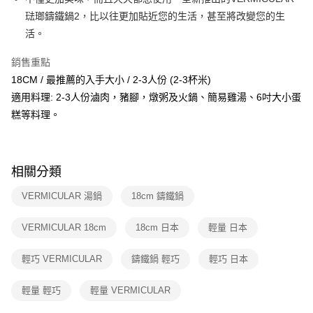
琺瑯鑄鐵鍋2，比以往更加貼近您的生活，甚至將改變您的生
活。
銷售重點
18CM / 最推薦的入手大小 / 2-3人份 (2-3杯米)
適用料理: 2-3人份滷肉，豬腳，燉粥及火鍋、簡易雞湯、6吋大小蛋
糕等料理。
相關分類
VERMICULAR 湯鍋
18cm 鑄鐵鍋
VERMICULAR 18cm
18cm 日本
輕量 日本
輕巧 VERMICULAR
鑄鐵鍋 輕巧
輕巧 日本
輕量 輕巧
輕量 VERMICULAR