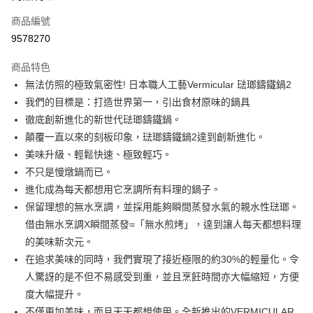
6 期 0 利率 每期
NT$1,200
21家銀行
合作金庫商業銀行
第一商業銀行
商品編號
華南商業銀行
彰化商業銀行
合作金庫商業銀行
第一商業銀行
9578270
即享券
上海商業儲蓄銀行
台北富邦商業銀行
華南商業銀行
彰化商業銀行
國泰世華商業銀行
兆豐國際商業銀行
LINE Pay
上海商業儲蓄銀行
台北富邦商業銀行
商品特色
臺灣中小企業銀行
台中商業銀行
國泰世華商業銀行
兆豐國際商業銀行
無法仿照的極致氣密性! 日本職人工藝Vermicular 琺瑯鑄鐵鍋2
匯豐（台灣）商業銀行
華泰商業銀行
Apple Pay
臺灣中小企業銀行
台中商業銀行
我們的目標是：打造世界第一，引出食材原味的鍋具
聯邦商業銀行
遠東國際商業銀行
匯豐（台灣）商業銀行
華泰商業銀行
街口支付
元大商業銀行
永豐商業銀行
徹底創新進化的新世代琺瑯鑄鐵鍋。
聯邦商業銀行
遠東國際商業銀行
玉山商業銀行
星展（台灣）商業銀行
顛覆一直以來的刻板印象，琺瑯鑄鐵鍋2達到創新進化。
元大商業銀行
永豐商業銀行
Google Pay
台新國際商業銀行
中國信託商業銀行
玉山商業銀行
星展（台灣）商業銀行
美味升級、輕鬆快速、極致輕巧。
台灣樂天信用卡公司
台新國際商業銀行
中國信託商業銀行
ATM付款
不只是慢燉鍋而已。
台灣樂天信用卡公司
進化成為每天都想用它烹調所有料理的鍋子。
運送方式
保留理想的無水烹調，並採用能夠瞬間蒸發水氣的親水性琺瑯。
借由無水烹調X瞬間蒸發=「無水煎烤」，達到讓人每天都想料理
宅配
的美味新次元。
每筆NT$100，滿NT$999(含以上)免運費
在追求美味的同時，我們實現了接近極限的約30%的輕量化。令
付款後門市自取
人驚訝的是不但不易感受到重，並且烹飪時間亦大幅縮短，方便
免運費
度大幅提升。
不僅更加美味，而且天天都想使用。全新推出的VERMICULAR