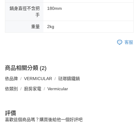
鍋身直徑不含把
180mm
手
重量
2kg
客服
商品相關分類 (2)
依品牌
VERMICULAR
琺瑯鑄鐵鍋
依類別
廚房家電
Vermicular
評價
喜歡這個商品嗎？購買後給他一個好評吧