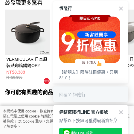
🎁發現更多驚喜
恆隆行
VERMICULAR 日本原
VERMICULAR 日本原
VERMICULAR 
裝琺瑯鑄鐵鍋OP2
裝琺瑯鑄鐵鍋OP2
裝琺瑯鑄鐵鍋OP
【新朋友】限時註冊優惠，只到
22cm (榛子棕)
26cm (榛子棕)
18cm (亞麻米)
NT$8,388
NT$12,800
NT$7,200
8/10！
NT$9,800
你可能有興趣的商品
全站排行
回覆至 恆隆行
連結恆隆行LINE 官方帳號
本網站中使用 cookie，欲查詢有關本網站使用 cookie 方式之詳情，及若您不希
熱門標籤
望在電腦上使用 cookie 時應如何變更電腦的 cookie 設定，請參閱本網站「
隱私
點擊以下按鈕可獲得最新資訊👇
權條款
」之 Cookie 聲明。您繼續使用本網站即表示您同意本公司得按本網站使
用條款之 Cookie 聲明使用 cookie。
了解更多 >
連結 LINE 帳號