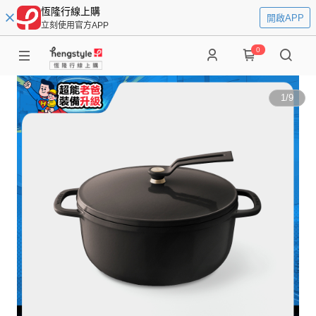
恆隆行線上購
開啟APP
立刻使用官方APP
0
1
/
9