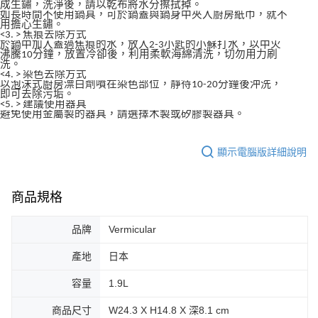
成生鏽，洗淨後，請以乾布將水分擦拭掉。
如長時間不使用鍋具，可於鍋蓋與鍋身中夾入廚房紙巾，就不
用擔心生鏽。
<3. > 焦痕去除方式
於鍋中加入蓋過焦痕的水，放入2-3小匙的小蘇打水，以中火
沸騰10分鐘，放置冷卻後，利用柔軟海綿清洗，切勿用力刷
洗。
<4. > 染色去除方式
以泡沫式廚房漂白劑噴在染色部位，靜待10-20分鐘後沖洗，
即可去除污垢。
<5. > 建議使用器具
避免使用金屬製的器具，請選擇木製或矽膠製器具。
顯示電腦版詳細說明
商品規格
品牌
Vermicular
產地
日本
容量
1.9L
商品尺寸
W24.3 X H14.8 X 深8.1 cm