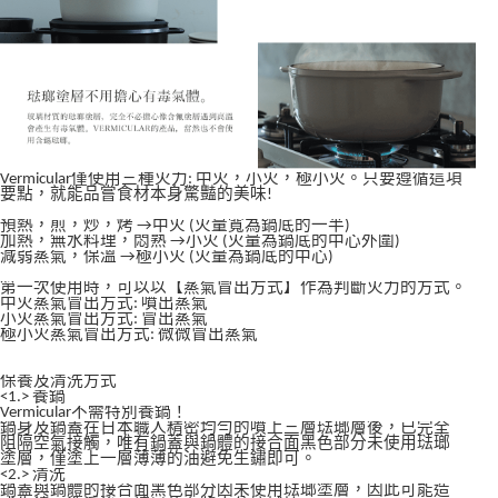
Vermicular僅使用三種火力: 中火，小火，極小火。只要遵循這項
要點，就能品嘗食材本身驚豔的美味!
預熱，煎，炒，烤 →中火 (火量寬為鍋底的一半)
加熱，無水料理，悶熟 →小火 (火量為鍋底的中心外圍)
減弱蒸氣，保溫 →極小火 (火量為鍋底的中心)
第一次使用時，可以以【蒸氣冒出方式】作為判斷火力的方式。
中火蒸氣冒出方式: 噴出蒸氣
小火蒸氣冒出方式: 冒出蒸氣
極小火蒸氣冒出方式: 微微冒出蒸氣
保養及清洗方式
<1.> 養鍋
Vermicular不需特別養鍋！
鍋身及鍋蓋在日本職人精密均勻的噴上三層琺瑯層後，已完全
阻隔空氣接觸，唯有鍋蓋與鍋體的接合面黑色部分未使用琺瑯
塗層，僅塗上一層薄薄的油避免生鏽即可。
<2.> 清洗
鍋蓋與鍋體的接合面黑色部分因未使用琺瑯塗層，因此可能造