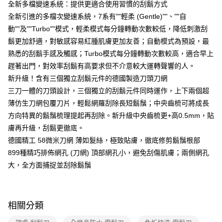
全新多檔變速系統：提供更適合使用習慣的刮鬍方式
全新引進的多檔次變速系統，7系有""輕柔 (Gentle)""、""自
動""及""Turbo""模式，輕柔模式每分鐘轉動次數較低，降低刺激刮
鬍更加舒適，對敏感容易紅腫肌膚更加友善；自動模式為預設，最
熟悉的刮鬍手感及觸感；Turbo模式每分鐘轉動次數較高，適合早上
趕著出門，對效率刮鬍有高要求但不介意較大運轉聲響的人。
新升級！含有三個獨立刮鬍元件的德國製造刀頭刀網
三刀一體的刀頭設計，三個獨立的刮鬍元件同時運作，上下兩個超
薄仿生刀網包覆刀片，輕鬆網羅刮除長短鬍鬚；中央齒梳可將成長
方向特異的鬍鬚梳理提起再刮除。新升級中央齒梳更+高0.5mm，貼
膚再升級，刮鬍更徹底。
德國精工 58微米刀網 薄如髮絲，極致貼膚，徹底修剪鬍鬚根部
899種精巧排佈網孔 (刀網) 頂部網孔小，避免刮傷肌膚；兩側網孔
大，全方面捕捉並刮除鬍鬚
相關分類