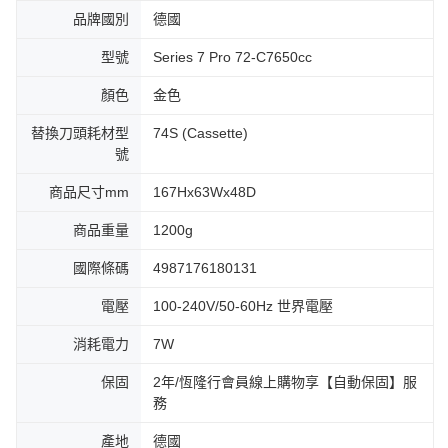
品牌國別
德國
型號
Series 7 Pro 72-C7650cc
顏色
金色
替換刀頭耗材型
74S (Cassette)
號
商品尺寸mm
167Hx63Wx48D
商品重量
1200g
國際條碼
4987176180131
電壓
100-240V/50-60Hz 世界電壓
消耗電力
7W
保固
2年/恆隆行會員線上購物享【自動保固】服
務
產地
德國