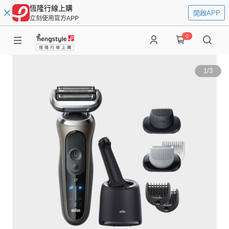
恆隆行線上購
開啟APP
立刻使用官方APP
0
1
/
3