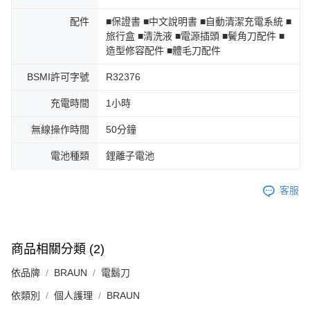
配件
■保證書 ■中文說明書 ■自動清潔充電系統 ■
旅行盒 ■清洗液 ■電源插頭 ■鬢角刀配件 ■
造型修容配件 ■體毛刀配件
BSMI許可字號
R32376
充電時間
1小時
無線操作時間
50分鐘
電池種類
鋰離子電池
客服
商品相關分類 (2)
依品牌
BRAUN
電鬍刀
依類別
個人護理
BRAUN