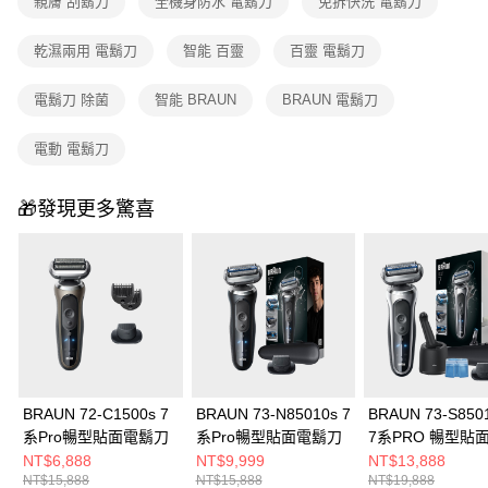
親膚 刮鬍刀
全機身防水 電鬍刀
免拆快洗 電鬍刀
乾濕兩用 電鬍刀
智能 百靈
百靈 電鬍刀
電鬍刀 除菌
智能 BRAUN
BRAUN 電鬍刀
電動 電鬍刀
🎁發現更多驚喜
BRAUN 72-C1500s 7
BRAUN 73-N85010s 7
BRAUN 73-S850
系Pro暢型貼面電鬍刀
系Pro暢型貼面電鬍刀
7系PRO 暢型貼
刀
NT$6,888
NT$9,999
NT$13,888
NT$15,888
NT$15,888
NT$19,888