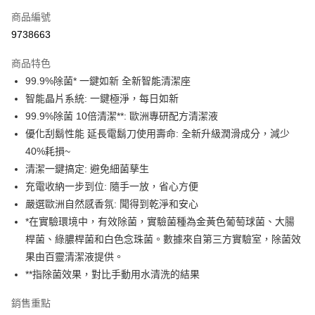
6 期 0 利率 每期
NT$1,981
21家銀行
合作金庫商業銀行
第一商業銀行
商品編號
華南商業銀行
彰化商業銀行
合作金庫商業銀行
第一商業銀行
9738663
即享券
上海商業儲蓄銀行
台北富邦商業銀行
華南商業銀行
彰化商業銀行
國泰世華商業銀行
兆豐國際商業銀行
LINE Pay
上海商業儲蓄銀行
台北富邦商業銀行
商品特色
臺灣中小企業銀行
台中商業銀行
國泰世華商業銀行
兆豐國際商業銀行
99.9%除菌* 一鍵如新 全新智能清潔座
匯豐（台灣）商業銀行
華泰商業銀行
Apple Pay
臺灣中小企業銀行
台中商業銀行
智能晶片系統: 一鍵極淨，每日如新
聯邦商業銀行
遠東國際商業銀行
匯豐（台灣）商業銀行
華泰商業銀行
街口支付
元大商業銀行
永豐商業銀行
99.9%除菌 10倍清潔**: 歐洲專研配方清潔液
聯邦商業銀行
遠東國際商業銀行
玉山商業銀行
星展（台灣）商業銀行
優化刮鬍性能 延長電鬍刀使用壽命: 全新升級潤滑成分，減少
元大商業銀行
永豐商業銀行
Google Pay
台新國際商業銀行
中國信託商業銀行
玉山商業銀行
星展（台灣）商業銀行
40%耗損~
台灣樂天信用卡公司
台新國際商業銀行
中國信託商業銀行
ATM付款
清潔一鍵搞定: 避免細菌孳生
台灣樂天信用卡公司
充電收納一步到位: 隨手一放，省心方便
運送方式
嚴選歐洲自然感香氛: 聞得到乾淨和安心
*在實驗環境中，有效除菌，實驗菌種為金黃色葡萄球菌、大腸
宅配
桿菌、綠膿桿菌和白色念珠菌。數據來自第三方實驗室，除菌效
每筆NT$100，滿NT$999(含以上)免運費
果由百靈清潔液提供。
付款後門市自取
**指除菌效果，對比手動用水清洗的結果
免運費
銷售重點