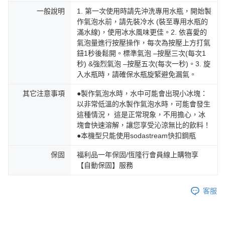
一般說明
1. 第一次使用時請先沖洗專用水瓶，開始製
作氣泡水前，請先裝冷水 (裝至專用水瓶的
滿水線)，使用冰水風味更佳。2. 依喜愛的
氣泡量進行按壓操作，每次為按壓上方打氣
鈕1秒後鬆開。標準氣泡 –按壓三次(每次1
秒) &強烈氣泡 –按壓五次(每次一秒)。3. 旋
入水瓶時，請確保水瓶旋緊避免漏氣。
其它注意事項
●製作氣泡水時，水中可能會出現小冰塊：
以非常低溫的水製作氣泡水時，可能會發生
這種情況， 這是正常現象，不用擔心，冰
塊會快速溶解，讓您享受沁涼無比的飲料！
●本機型只能使用sodastream快扣鋼瓶
保固
福利品一年保固/恆隆行會員線上購物享
【自動保固】服務
客服