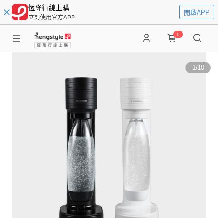
恆隆行線上購
開啟APP
立刻使用官方APP
0
1
/
10