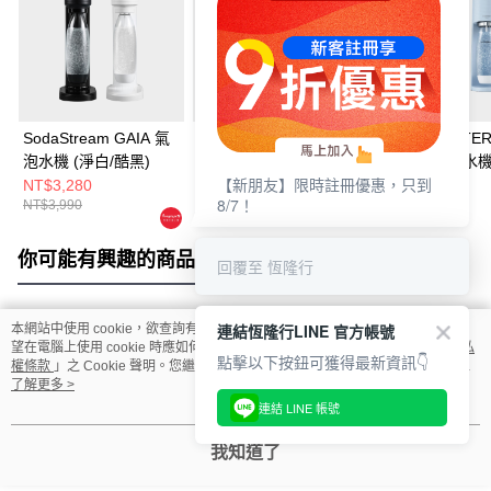
SodaStream GAIA 氣
SodaStream GAIA 氣
SodaStream TE
泡水機 (淨白/酷黑)
泡水機 (淨白/酷黑)(加
快扣機型氣泡水機
【新朋友】限時註冊優惠，只到
碼送2支鋼瓶 含原箱共
淨白/迷霧藍/環保
NT$3,280
NT$4,380
NT$3,990
8/7！
NT$3,990
NT$7,990
NT$6,290
3支+1L水瓶x1)
你可能有興趣的商品
全站排行
回覆至 恆隆行
連結恆隆行LINE 官方帳號
本網站中使用 cookie，欲查詢有關本網站使用 cookie 方式之詳情，及若您不希
熱門標籤
望在電腦上使用 cookie 時應如何變更電腦的 cookie 設定，請參閱本網站「
隱私
點擊以下按鈕可獲得最新資訊👇
權條款
」之 Cookie 聲明。您繼續使用本網站即表示您同意本公司得按本網站使
用條款之 Cookie 聲明使用 cookie。
了解更多 >
連結 LINE 帳號
我知道了