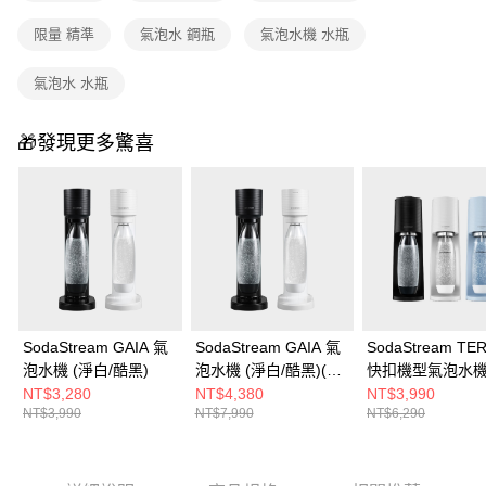
付款後門市自取
限量 精準
氣泡水 鋼瓶
氣泡水機 水瓶
免運費
氣泡水 水瓶
🎁發現更多驚喜
SodaStream GAIA 氣
SodaStream GAIA 氣
SodaStream TE
泡水機 (淨白/酷黑)
泡水機 (淨白/酷黑)(加
快扣機型氣泡水機
碼送2支鋼瓶 含原箱共
淨白/迷霧藍/環保
NT$3,280
NT$4,380
NT$3,990
NT$3,990
NT$7,990
NT$6,290
3支+1L水瓶x1)