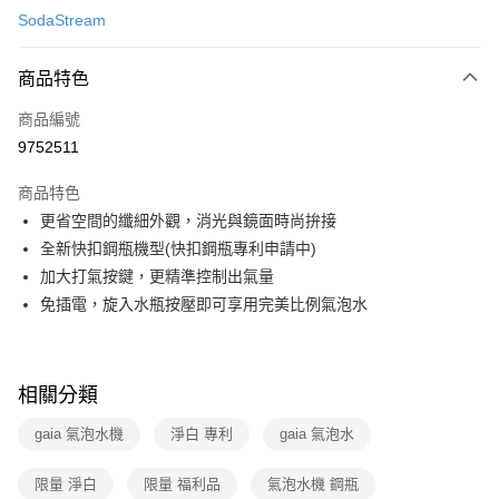
SodaStream
信用卡分期付款
3 期 0 利率 每期
NT$666
21家銀行
商品特色
6 期 0 利率 每期
NT$333
21家銀行
合作金庫商業銀行
第一商業銀行
商品編號
華南商業銀行
彰化商業銀行
合作金庫商業銀行
第一商業銀行
9752511
即享券
上海商業儲蓄銀行
台北富邦商業銀行
華南商業銀行
彰化商業銀行
國泰世華商業銀行
兆豐國際商業銀行
LINE Pay
上海商業儲蓄銀行
台北富邦商業銀行
商品特色
臺灣中小企業銀行
台中商業銀行
國泰世華商業銀行
兆豐國際商業銀行
更省空間的纖細外觀，消光與鏡面時尚拚接
匯豐（台灣）商業銀行
華泰商業銀行
Apple Pay
臺灣中小企業銀行
台中商業銀行
全新快扣鋼瓶機型(快扣鋼瓶專利申請中)
聯邦商業銀行
遠東國際商業銀行
匯豐（台灣）商業銀行
華泰商業銀行
街口支付
元大商業銀行
永豐商業銀行
加大打氣按鍵，更精準控制出氣量
聯邦商業銀行
遠東國際商業銀行
玉山商業銀行
星展（台灣）商業銀行
免插電，旋入水瓶按壓即可享用完美比例氣泡水
元大商業銀行
永豐商業銀行
Google Pay
台新國際商業銀行
中國信託商業銀行
玉山商業銀行
星展（台灣）商業銀行
台灣樂天信用卡公司
台新國際商業銀行
中國信託商業銀行
ATM付款
台灣樂天信用卡公司
相關分類
運送方式
gaia 氣泡水機
淨白 專利
gaia 氣泡水
宅配
每筆NT$100，滿NT$999(含以上)免運費
限量 淨白
限量 福利品
氣泡水機 鋼瓶