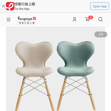
恆隆行線上購
Open App
Try the App
0
1
/
8