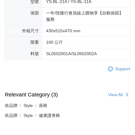
型號
YS-BL-21A / YS-BL-11A
保固
一年/恆隆行會員線上購物享【自動保固】
服務
外箱尺寸
430x515x470 mm
限重
100 公斤
料號
SL0502001A/SL0502002A
Support
Relevant Category (3)
View All
依品牌
Style
座椅
依品牌
Style
健康護脊椅