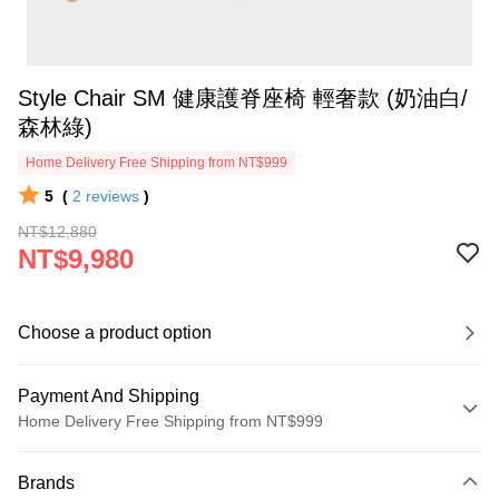
Style Chair SM 健康護脊座椅 輕奢款 (奶油白/
森林綠)
Home Delivery Free Shipping from NT$999
5
(
2
reviews
)
NT$12,880
NT$9,980
Choose a product option
Payment And Shipping
Home Delivery Free Shipping from NT$999
Payment Method
Brands
Credit Card (Full Payment)