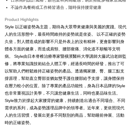
日系簡約設計風格，顏色柔和具高級感，易於搭配多種家居風格
不論作為餐椅或工作椅皆適合，隨時保持腰背健康
Product Highlights
Style 以正確姿勢為主題，期待為大眾帶來健康與美麗的實踐。現代
人的生活形態中，最長時間維持的姿勢就是坐姿。 以不正確的姿勢
久坐，對人體造成的影響不只是外表上的沒有精神，更會影響到身
體各方面的健康，而造成肩頸、腰部痠痛、消化道不順暢等文明
病。 Style由日本脊椎治療專家暨橫濱醫科大學講師大藤武治老師監
修，將專業知識技術結合人體工學，經過長時間的研發，推出了可
以幫助人們輕鬆維持正確姿勢的產品。透過獨家腰、臀、腿三點支
撐原理，幫助直立臀部並猶如雙手護住腰部給予支撐，讓身體保持
在壓力較小的位置。除了專業的產品功能性，身為日本品牌的Style
也非常重視設計美學，不只讓您健康生活，同時也要品味生活。
Style致力於撐起大家腰背的健康，持續創造出適合不同場合、不同
需求的系列，成為姿勢護理品牌中的領導者。近年來，更依照現代
人的生活習慣，發展出更多不同類別的商品，幫助睡前伸展、活動
時的正確姿勢。