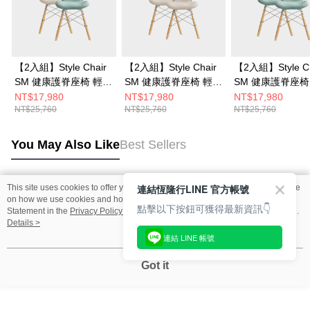
【2入組】Style Chair
【2入組】Style Chair
【2入組】Style Ch
SM 健康護脊座椅 輕奢
SM 健康護脊座椅 輕奢
SM 健康護脊座椅
款 (奶油白+森林綠) 兩
款 (奶油白+奶油白) 兩
款 (森林綠+森林綠
NT$17,980
NT$17,980
NT$17,980
NT$25,760
NT$25,760
NT$25,760
入
入
入
You May Also Like
Best Sellers
連結恆隆行LINE 官方帳號
This site uses cookies to offer you a better browsing experience. Find out more
Popular Tags
on how we use cookies and how you can change your settings on the Cookie
點擊以下按鈕可獲得最新資訊👇
Statement in the
Privacy Policy
of this website. By browsing the website, you
agree to our use of cookies as described in our Cookie Statement.
Details >
連結 LINE 帳號
Got it