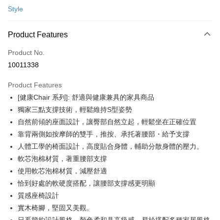
Style
Credit Card Installments
0% for 3 months
NT$3,326
/month
21 Banks
Product Features
0% for 6 months
NT$1,663
/month
21 Banks
Taiwan Cooperative Bank
First Commercial Bank
Product No.
Hua Nan Commercial Bank
Chang Hwa Commercial Bank
Taiwan Cooperative Bank
First Commercial Bank
即享券
10011338
The Shanghai Commercial &
Taipei Fubon Commercial Bank
Hua Nan Commercial Bank
Chang Hwa Commercial Bank
Savings Bank
LINE Pay
The Shanghai Commercial &
Taipei Fubon Commercial Bank
Product Features
Cathay United Bank
Mega International Commercial
Savings Bank
[健康Chair 系列]: 舒適與健康兼具的家具商品
Bank
Apple Pay
Cathay United Bank
Mega International Commercial
Taiwan Business Bank
Taichung Commercial Bank
獨家三點支撐技術，輕鬆維持S型姿勢
Bank
JKOPAY
HSBC Bank (Taiwan) Limited
Hwatai Bank
自然前傾的座面設計，讓臀部自然立起，輕鬆坐在正確位置
Taiwan Business Bank
Taichung Commercial Bank
Union Bank of Taiwan
Far Eastern International Bank
HSBC Bank (Taiwan) Limited
Hwatai Bank
靠背兩側如按摩師的雙手，推按、承托著腰部・給予支撐
Google Pay
Yuanta Commercial Bank
Bank SinoPac
Union Bank of Taiwan
Far Eastern International Bank
人體工學的椅面設計，高度貼合身體，輔助分散身體的壓力。
E.SUN Commercial Bank
DBS Bank
Yuanta Commercial Bank
Bank SinoPac
ATM Transfer
軟芯泡棉材質，著重腰部支撐
Taishin International Bank
CTBC Bank
E.SUN Commercial Bank
DBS Bank
Taiwan Rakuten Card, Inc.
使用軟芯泡棉材質，減壓舒適
Taishin International Bank
CTBC Bank
Shipping Method
恰到好處的軟硬度搭配，讓腰部支撐感更明顯
Taiwan Rakuten Card, Inc.
宅配
質感座椅設計
NT$100/order | Free shipping on orders of NT$999 or more
實木椅腳，堅固又美觀。