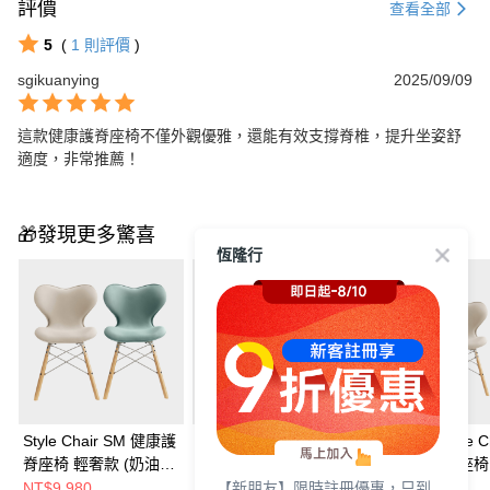
評價
查看全部
5
(
1
則評價
)
sgikuanying
2025/09/09
這款健康護脊座椅不僅外觀優雅，還能有效支撐脊椎，提升坐姿舒
適度，非常推薦！
🎁發現更多驚喜
恆隆行
Style Chair SM 健康護
【2入組】Style Chair
【2入組】Style Ch
脊座椅 輕奢款 (奶油
SM 健康護脊座椅 輕奢
SM 健康護脊座椅
【新朋友】限時註冊優惠，只到
白/森林綠)
款 (森林綠+森林綠) 兩
款 (奶油白+奶油白
NT$9,980
NT$17,980
NT$17,980