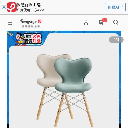
恆隆行線上購
開啟APP
立刻使用官方APP
0
1
/
8