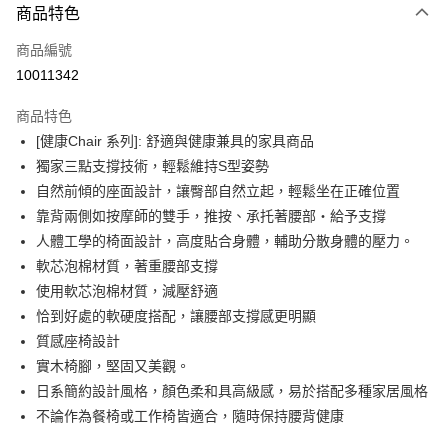
3 期 0 利率 每期
NT$5,993
21家銀行
商品特色
6 期 0 利率 每期
NT$2,996
21家銀行
合作金庫商業銀行
第一商業銀行
商品編號
華南商業銀行
彰化商業銀行
合作金庫商業銀行
第一商業銀行
10011342
即享券
上海商業儲蓄銀行
台北富邦商業銀行
華南商業銀行
彰化商業銀行
國泰世華商業銀行
兆豐國際商業銀行
LINE Pay
上海商業儲蓄銀行
台北富邦商業銀行
商品特色
臺灣中小企業銀行
台中商業銀行
國泰世華商業銀行
兆豐國際商業銀行
[健康Chair 系列]: 舒適與健康兼具的家具商品
匯豐（台灣）商業銀行
華泰商業銀行
Apple Pay
臺灣中小企業銀行
台中商業銀行
獨家三點支撐技術，輕鬆維持S型姿勢
聯邦商業銀行
遠東國際商業銀行
匯豐（台灣）商業銀行
華泰商業銀行
街口支付
元大商業銀行
永豐商業銀行
自然前傾的座面設計，讓臀部自然立起，輕鬆坐在正確位置
聯邦商業銀行
遠東國際商業銀行
玉山商業銀行
星展（台灣）商業銀行
靠背兩側如按摩師的雙手，推按、承托著腰部・給予支撐
元大商業銀行
永豐商業銀行
Google Pay
台新國際商業銀行
中國信託商業銀行
玉山商業銀行
星展（台灣）商業銀行
人體工學的椅面設計，高度貼合身體，輔助分散身體的壓力。
台灣樂天信用卡公司
台新國際商業銀行
中國信託商業銀行
ATM付款
軟芯泡棉材質，著重腰部支撐
台灣樂天信用卡公司
使用軟芯泡棉材質，減壓舒適
運送方式
恰到好處的軟硬度搭配，讓腰部支撐感更明顯
質感座椅設計
宅配
實木椅腳，堅固又美觀。
每筆NT$100，滿NT$999(含以上)免運費
日系簡約設計風格，顏色柔和具高級感，易於搭配多種家居風格
不論作為餐椅或工作椅皆適合，隨時保持腰背健康