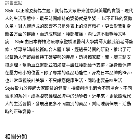
銷售重點
Style 以正確姿勢為主題，期待為大眾帶來健康與美麗的實踐。現代
人的生活形態中，最長時間維持的姿勢就是坐姿。 以不正確的姿勢
久坐，對人體造成的影響不只是外表上的沒有精神，更會影響到身
體各方面的健康，而造成肩頸、腰部痠痛、消化道不順暢等文明
病。 Style由日本脊椎治療專家暨橫濱醫科大學講師大藤武治老師監
修，將專業知識技術結合人體工學，經過長時間的研發，推出了可
以幫助人們輕鬆維持正確姿勢的產品。透過獨家腰、臀、腿三點支
撐原理，幫助直立臀部並猶如雙手護住腰部給予支撐，讓身體保持
在壓力較小的位置。除了專業的產品功能性，身為日本品牌的Style
也非常重視設計美學，不只讓您健康生活，同時也要品味生活。
Style致力於撐起大家腰背的健康，持續創造出適合不同場合、不同
需求的系列，成為姿勢護理品牌中的領導者。近年來，更依照現代
人的生活習慣，發展出更多不同類別的商品，幫助睡前伸展、活動
時的正確姿勢。
相關分類