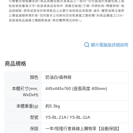
顯示電腦版詳細說明
商品規格
顏色
奶油白/森林綠
本體尺寸(mm,
445x445x760 (座面高度 400mm)
WxDxH)
本體重量(g)
約5.3kg
型號
YS-BL-21A / YS-BL-11A
保固
一年/恆隆行會員線上購物享【自動保固】