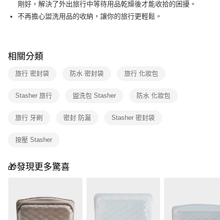
剛好，解決了外出旅行中等待用品乾燥後才能收拾的困擾。
2.透過簡訊連結打開帳單後，可選擇「超商條碼／台灣大直營門市／銀行轉
不再擔心盥洗用品的收納，讓你的旅行更輕鬆。
帳／街口支付／iPASS MONEY」等通路繳費。
【注意事項】
1.本服務係由「台灣大哥大股份有限公司」（以下簡稱本公司）所提供，讓
用戶於交易時，得透過本服務購買商品或服務，並由商店將買賣／分期付款
相關分類
買賣價金債權讓與本公司後，依約使用本公司帳單繳交帳款。
2.基於同意付款使用「大哥付你分期」之契約關係目的，商店將以您的個人
旅行 密封袋
防水 密封袋
旅行 化妝包
資料（包含姓名、電話或地址）提供予台灣大哥大進項蒐集、處理及利用，
由本公司與您本人進行分期帳單所需資料之確認、核對及更正。
Stasher 旅行
盥洗包 Stasher
防水 化妝包
3.完整用戶服務條款，請詳閱以下連結：
https://oppay.tw/userRule
旅行 牙刷
密封 防漏
Stasher 密封袋
按壓 Stasher
🎁發現更多驚喜