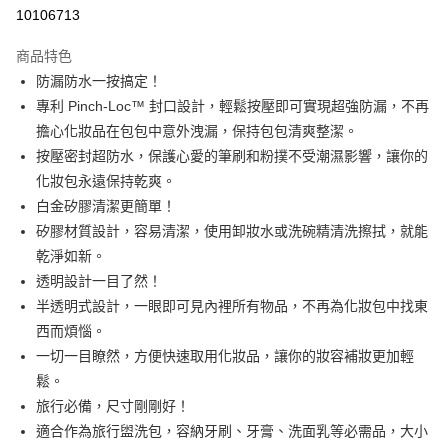
華南商業銀行
彰化商業銀行
合作金庫商業銀行
第一商業銀行
10106713
即享券
上海商業儲蓄銀行
台北富邦商業銀行
華南商業銀行
彰化商業銀行
國泰世華商業銀行
兆豐國際商業銀行
LINE Pay
上海商業儲蓄銀行
台北富邦商業銀行
商品特色
臺灣中小企業銀行
台中商業銀行
國泰世華商業銀行
兆豐國際商業銀行
防漏防水一按搞定！
匯豐（台灣）商業銀行
華泰商業銀行
Apple Pay
臺灣中小企業銀行
台中商業銀行
專利 Pinch-Loc™ 封口設計，輕鬆按壓即可實現超強防漏，不再
聯邦商業銀行
遠東國際商業銀行
匯豐（台灣）商業銀行
華泰商業銀行
街口支付
元大商業銀行
永豐商業銀行
擔心化妝品在包包中意外洩漏，保持包包清爽整潔。
聯邦商業銀行
遠東國際商業銀行
玉山商業銀行
星展（台灣）商業銀行
按壓密封超防水，保護心愛的筆刷和粉撲不受潮濕影響，讓你的
元大商業銀行
永豐商業銀行
Google Pay
台新國際商業銀行
中國信託商業銀行
玉山商業銀行
星展（台灣）商業銀行
化妝包永遠保持乾爽。
台灣樂天信用卡公司
台新國際商業銀行
中國信託商業銀行
大哥付你分期
白金矽膠清潔更簡單！
台灣樂天信用卡公司
相關說明
矽膠材質設計，容易清潔，使用卸妝水或洗碗精清洗擦拭，就能
【大哥付你分期使用說明】
乾淨如新。
ATM付款
1.本服務由台灣大哥大提供，台灣大哥大用戶可立即使用無須另外申請。
透明設計一目了然！
2.付款方式選擇「大哥付你分期」，訂單成立後會自動跳轉到大哥付的交易
流程，驗證手機門號後，選擇欲分期的期數、繳款截止日，確認付款後即完
半透明式設計，一眼即可見內裡所有物品，不再為化妝包中找東
運送方式
成交易。
西而煩惱。
3.實際核准額度、可分期數及費用金額請依後續交易確認頁面所載為準。
宅配
一切一目瞭然，方便快速取用化妝品，讓你的妝容補妝更加輕
4.訂單成立30分鐘內，如未前往確認交易或遇審核未通過，訂單將自動取
每筆NT$100，滿NT$999(含以上)免運費
消。如遇「轉專審核」未通過狀況，表示未達大哥付你分期系統評分，恕無
鬆。
法說明評估內容。
旅行必備，尺寸剛剛好！
付款後門市自取
【繳款方式說明】
1.分期款項不併入電信帳單，「大哥付你分期」於每月結算日後寄送繳費提
適合作為旅行盥洗包，容納牙刷、牙膏、洗面乳等必需品，大小
免運費
醒簡訊。