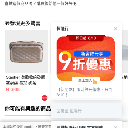
喜歡這個商品嗎？購買後給他一個好評吧
🎁發現更多驚喜
恆隆行
Stasher 美妝收納矽膠
Stasher 美妝收納矽膠
Stasher 美妝收
密封袋 長形 奶茶
密封袋 站站 白
密封袋 筆袋 白
【新朋友】限時註冊優惠，只到
NT$480
NT$880
NT$980
8/10！
你可能有興趣的商品
全站排行
回覆至 恆隆行
連結恆隆行LINE 官方帳號
本網站中使用 cookie，欲查詢有關本網站使用 cookie 方式之詳情，及若您不希