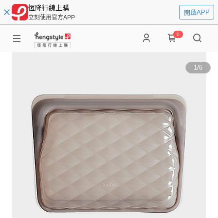
恆隆行線上購
開啟APP
立刻使用官方APP
0
1
/
6