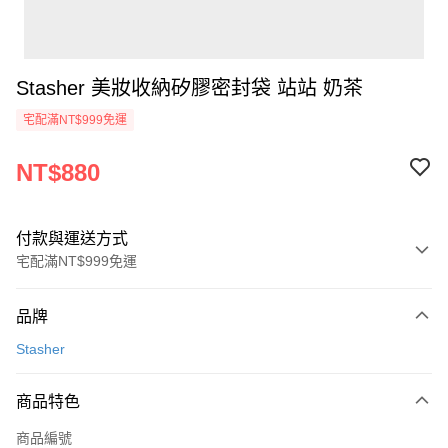
Stasher 美妝收納矽膠密封袋 站站 奶茶
宅配滿NT$999免運
NT$880
付款與運送方式
宅配滿NT$999免運
付款方式
品牌
信用卡一次付款
Stasher
信用卡分期付款
3 期 0 利率 每期
NT$293
21家銀行
商品特色
6 期 0 利率 每期
NT$146
21家銀行
合作金庫商業銀行
第一商業銀行
商品編號