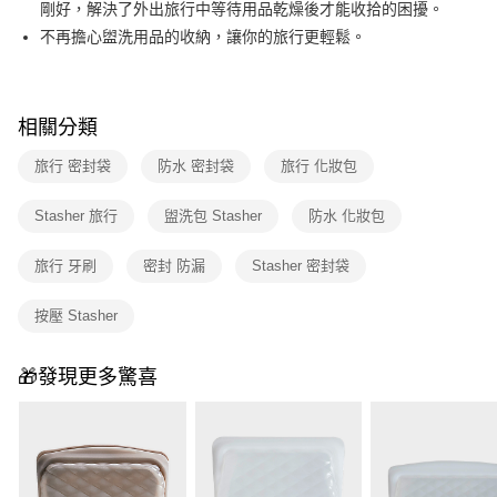
剛好，解決了外出旅行中等待用品乾燥後才能收拾的困擾。
2.透過簡訊連結打開帳單後，可選擇「超商條碼／台灣大直營門市／銀行轉
不再擔心盥洗用品的收納，讓你的旅行更輕鬆。
帳／街口支付／iPASS MONEY」等通路繳費。
【注意事項】
1.本服務係由「台灣大哥大股份有限公司」（以下簡稱本公司）所提供，讓
用戶於交易時，得透過本服務購買商品或服務，並由商店將買賣／分期付款
相關分類
買賣價金債權讓與本公司後，依約使用本公司帳單繳交帳款。
2.基於同意付款使用「大哥付你分期」之契約關係目的，商店將以您的個人
旅行 密封袋
防水 密封袋
旅行 化妝包
資料（包含姓名、電話或地址）提供予台灣大哥大進項蒐集、處理及利用，
由本公司與您本人進行分期帳單所需資料之確認、核對及更正。
Stasher 旅行
盥洗包 Stasher
防水 化妝包
3.完整用戶服務條款，請詳閱以下連結：
https://oppay.tw/userRule
旅行 牙刷
密封 防漏
Stasher 密封袋
按壓 Stasher
🎁發現更多驚喜