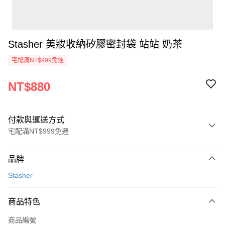
Stasher 美妝收納矽膠密封袋 站站 奶茶
宅配滿NT$999免運
NT$880
付款與運送方式
宅配滿NT$999免運
付款方式
品牌
信用卡一次付款
Stasher
信用卡分期付款
3 期 0 利率 每期
NT$293
21家銀行
商品特色
6 期 0 利率 每期
NT$146
21家銀行
合作金庫商業銀行
第一商業銀行
商品編號