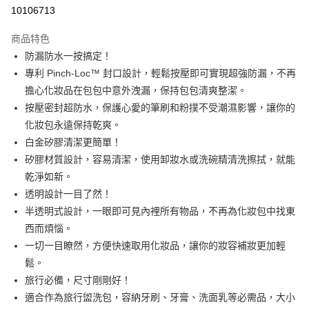
華南商業銀行
彰化商業銀行
合作金庫商業銀行
第一商業銀行
10106713
即享券
上海商業儲蓄銀行
台北富邦商業銀行
華南商業銀行
彰化商業銀行
國泰世華商業銀行
兆豐國際商業銀行
LINE Pay
上海商業儲蓄銀行
台北富邦商業銀行
商品特色
臺灣中小企業銀行
台中商業銀行
國泰世華商業銀行
兆豐國際商業銀行
防漏防水一按搞定！
匯豐（台灣）商業銀行
華泰商業銀行
Apple Pay
臺灣中小企業銀行
台中商業銀行
專利 Pinch-Loc™ 封口設計，輕鬆按壓即可實現超強防漏，不再
聯邦商業銀行
遠東國際商業銀行
匯豐（台灣）商業銀行
華泰商業銀行
街口支付
元大商業銀行
永豐商業銀行
擔心化妝品在包包中意外洩漏，保持包包清爽整潔。
聯邦商業銀行
遠東國際商業銀行
玉山商業銀行
星展（台灣）商業銀行
按壓密封超防水，保護心愛的筆刷和粉撲不受潮濕影響，讓你的
元大商業銀行
永豐商業銀行
Google Pay
台新國際商業銀行
中國信託商業銀行
玉山商業銀行
星展（台灣）商業銀行
化妝包永遠保持乾爽。
台灣樂天信用卡公司
台新國際商業銀行
中國信託商業銀行
大哥付你分期
白金矽膠清潔更簡單！
台灣樂天信用卡公司
相關說明
矽膠材質設計，容易清潔，使用卸妝水或洗碗精清洗擦拭，就能
【大哥付你分期使用說明】
乾淨如新。
ATM付款
1.本服務由台灣大哥大提供，台灣大哥大用戶可立即使用無須另外申請。
透明設計一目了然！
2.付款方式選擇「大哥付你分期」，訂單成立後會自動跳轉到大哥付的交易
流程，驗證手機門號後，選擇欲分期的期數、繳款截止日，確認付款後即完
半透明式設計，一眼即可見內裡所有物品，不再為化妝包中找東
運送方式
成交易。
西而煩惱。
3.實際核准額度、可分期數及費用金額請依後續交易確認頁面所載為準。
宅配
一切一目瞭然，方便快速取用化妝品，讓你的妝容補妝更加輕
4.訂單成立30分鐘內，如未前往確認交易或遇審核未通過，訂單將自動取
每筆NT$100，滿NT$999(含以上)免運費
消。如遇「轉專審核」未通過狀況，表示未達大哥付你分期系統評分，恕無
鬆。
法說明評估內容。
旅行必備，尺寸剛剛好！
付款後門市自取
【繳款方式說明】
1.分期款項不併入電信帳單，「大哥付你分期」於每月結算日後寄送繳費提
適合作為旅行盥洗包，容納牙刷、牙膏、洗面乳等必需品，大小
免運費
醒簡訊。