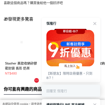
喜歡這個商品嗎？購買後給他一個好評吧
🎁發現更多驚喜
恆隆行
Stasher 美妝收納矽膠
Stasher 美妝收納矽膠
Stasher 美妝收
密封袋 長形 奶茶
密封袋 站站 白
密封袋 筆袋 白
【新朋友】限時註冊優惠，只到
NT$480
NT$880
NT$980
8/7！
你可能有興趣的商品
全站排行
回覆至 恆隆行
連結恆隆行LINE 官方帳號
本網站中使用 cookie，欲查詢有關本網站使用 cookie 方式之詳情，及若您不希