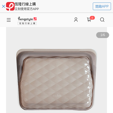
恆隆行線上購
開啟APP
立刻使用官方APP
0
1
/
6