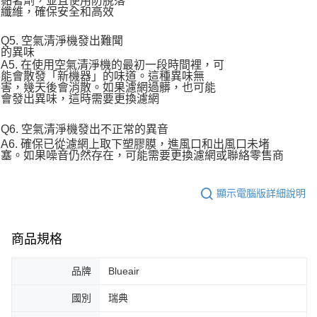
黏著劑，並且使用防脫落
纖維，確保安全和高效
Q5. 空氣清淨機發出難聞
的異味
A5. 在使用空氣清淨機的最初一段時間裡，可
能會散發「新機器」的味道。這種異味無
害，幾天後會消散。如果濾網過髒，也可能
會發出異味，這時需要更換濾網
Q6. 空氣清淨機發出不正常的異音
A6. 確保已從濾網上取下塑膠膜，進風口和出風口未堵
塞。如果噪音仍然存在，可能需要更換濾網或聯絡零售商
顯示電腦版詳細說明
商品規格
品牌
Blueair
國別
瑞典