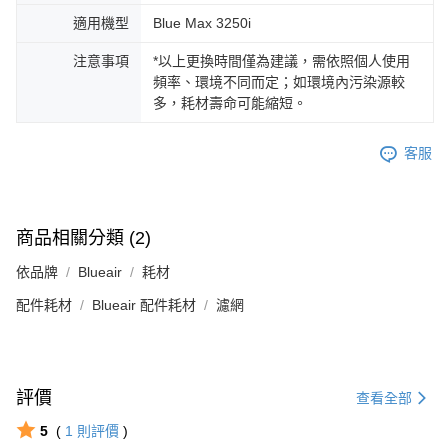
適用機型
Blue Max 3250i
注意事項
*以上更換時間僅為建議，需依照個人使用
頻率、環境不同而定；如環境內污染源較
多，耗材壽命可能縮短。
客服
商品相關分類 (2)
依品牌
Blueair
耗材
配件耗材
Blueair 配件耗材
濾網
評價
查看全部
5
(
1
則評價
)