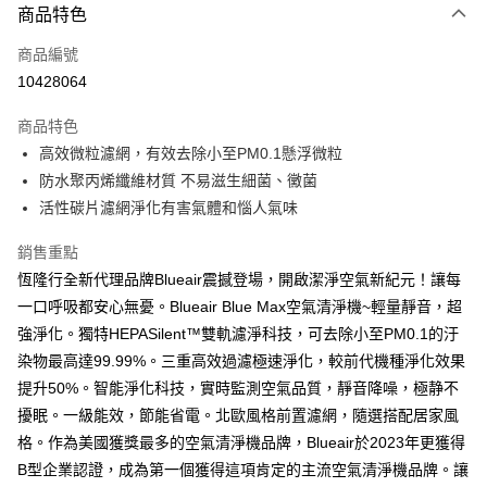
3 期 0 利率 每期
NT$463
21家銀行
商品特色
6 期 0 利率 每期
NT$231
21家銀行
合作金庫商業銀行
第一商業銀行
商品編號
華南商業銀行
彰化商業銀行
合作金庫商業銀行
第一商業銀行
10428064
即享券
上海商業儲蓄銀行
台北富邦商業銀行
華南商業銀行
彰化商業銀行
國泰世華商業銀行
兆豐國際商業銀行
LINE Pay
上海商業儲蓄銀行
台北富邦商業銀行
商品特色
臺灣中小企業銀行
台中商業銀行
國泰世華商業銀行
兆豐國際商業銀行
高效微粒濾網，有效去除小至PM0.1懸浮微粒
匯豐（台灣）商業銀行
華泰商業銀行
Apple Pay
臺灣中小企業銀行
台中商業銀行
防水聚丙烯纖維材質 不易滋生細菌、黴菌
聯邦商業銀行
遠東國際商業銀行
匯豐（台灣）商業銀行
華泰商業銀行
街口支付
元大商業銀行
永豐商業銀行
活性碳片濾網淨化有害氣體和惱人氣味
聯邦商業銀行
遠東國際商業銀行
玉山商業銀行
星展（台灣）商業銀行
元大商業銀行
永豐商業銀行
Google Pay
台新國際商業銀行
中國信託商業銀行
銷售重點
玉山商業銀行
星展（台灣）商業銀行
台灣樂天信用卡公司
恆隆行全新代理品牌Blueair震撼登場，開啟潔淨空氣新紀元！讓每
台新國際商業銀行
中國信託商業銀行
大哥付你分期
台灣樂天信用卡公司
一口呼吸都安心無憂。Blueair Blue Max空氣清淨機~輕量靜音，超
相關說明
強淨化。獨特HEPASilent™雙軌濾淨科技，可去除小至PM0.1的汙
【大哥付你分期使用說明】
ATM付款
1.本服務由台灣大哥大提供，台灣大哥大用戶可立即使用無須另外申請。
染物最高達99.99%。三重高效過濾極速淨化，較前代機種淨化效果
2.付款方式選擇「大哥付你分期」，訂單成立後會自動跳轉到大哥付的交易
提升50%。智能淨化科技，實時監測空氣品質，靜音降噪，極静不
流程，驗證手機門號後，選擇欲分期的期數、繳款截止日，確認付款後即完
運送方式
成交易。
擾眠。一級能效，節能省電。北歐風格前置濾網，隨選搭配居家風
3.實際核准額度、可分期數及費用金額請依後續交易確認頁面所載為準。
宅配
格。作為美國獲獎最多的空氣清淨機品牌，Blueair於2023年更獲得
4.訂單成立30分鐘內，如未前往確認交易或遇審核未通過，訂單將自動取
每筆NT$100，滿NT$999(含以上)免運費
B型企業認證，成為第一個獲得這項肯定的主流空氣清淨機品牌。讓
消。如遇「轉專審核」未通過狀況，表示未達大哥付你分期系統評分，恕無