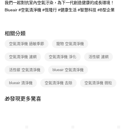
法說明評估內容。
我們一起對抗室內空氣汙染，為下一代創造健康的成長環境！
【繳款方式說明】
Blueair #空氣清淨機 #恆隆行 #健康生活 #智慧科技 #B型企業
1.分期款項不併入電信帳單，「大哥付你分期」於每月結算日後寄送繳費提
醒簡訊。
2.透過簡訊連結打開帳單後，可選擇「超商條碼／台灣大直營門市／銀行轉
帳／街口支付／iPASS MONEY」等通路繳費。
相關分類
【注意事項】
1.本服務係由「台灣大哥大股份有限公司」（以下簡稱本公司）所提供，讓
空氣清淨機 過敏季節
寵物 空氣清淨機
用戶於交易時，得透過本服務購買商品或服務，並由商店將買賣／分期付款
買賣價金債權讓與本公司後，依約使用本公司帳單繳交帳款。
空氣清淨機 濾網
空氣清淨機 淨化
活性碳 濾網
2.基於同意付款使用「大哥付你分期」之契約關係目的，商店將以您的個人
資料（包含姓名、電話或地址）提供予台灣大哥大進項蒐集、處理及利用，
由本公司與您本人進行分期帳單所需資料之確認、核對及更正。
活性碳 空氣清淨機
blueair 空氣清淨機
3.完整用戶服務條款，請詳閱以下連結：
https://oppay.tw/userRule
blueair 清淨機
空氣清淨機 去除
空氣清淨機 微粒
🎁發現更多驚喜