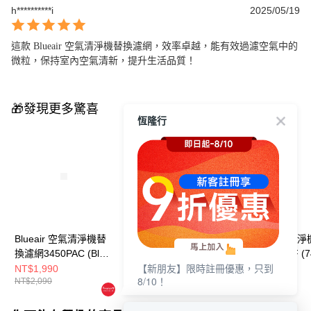
h**********i
2025/05/19
這款 Blueair 空氣清淨機替換濾網，效率卓越，能有效過濾空氣中的
微粒，保持室內空氣清新，提升生活品質！
🎁發現更多驚喜
恆隆行
Blueair 空氣清淨機替
Blueair 空氣清淨機替
Blueair 空氣清
換濾網3450PAC (Blue
換濾網3350PAC (Blue
換濾網7400SF (7
【新朋友】限時註冊優惠，只到
Max 3450i適用)
Max 3350i適用)
• 7440i • 7470i
NT$1,990
NT$1,790
NT$5,190
8/10！
NT$2,090
NT$1,890
NT$6,190