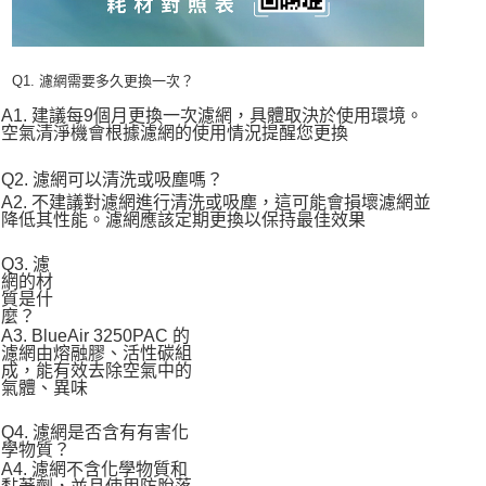
Q1. 濾網需要多久更換一次？
A1. 建議每9個月更換一次濾網，具體取決於使用環境。
空氣清淨機會根據濾網的使用情況提醒您更換
Q2. 濾網可以清洗或吸塵嗎？
A2. 不建議對濾網進行清洗或吸塵，這可能會損壞濾網並
降低其性能。濾網應該定期更換以保持最佳效果
Q3. 濾
網的材
質是什
麼？
A3. BlueAir 3250PAC 的
濾網由熔融膠、活性碳組
成，能有效去除空氣中的
氣體、異味
Q4. 濾網是否含有有害化
學物質？
A4. 濾網不含化學物質和