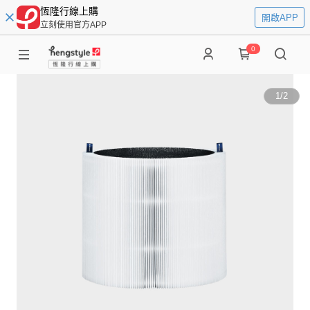
恆隆行線上購
開啟APP
立刻使用官方APP
0
1
/
2