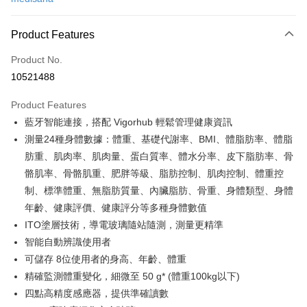
Credit Card Installments
0% for 3 months
NT$793
/month
21 Banks
Product Features
0% for 6 months
NT$396
/month
21 Banks
Taiwan Cooperative Bank
First Commercial Bank
Product No.
Hua Nan Commercial Bank
Chang Hwa Commercial Bank
Taiwan Cooperative Bank
First Commercial Bank
即享券
10521488
The Shanghai Commercial &
Taipei Fubon Commercial Bank
Hua Nan Commercial Bank
Chang Hwa Commercial Bank
Savings Bank
LINE Pay
The Shanghai Commercial &
Taipei Fubon Commercial Bank
Product Features
Cathay United Bank
Mega International Commercial
Savings Bank
藍牙智能連接，搭配 Vigorhub 輕鬆管理健康資訊
Bank
Apple Pay
Cathay United Bank
Mega International Commercial
Taiwan Business Bank
Taichung Commercial Bank
測量24種身體數據：體重、基礎代謝率、BMI、體脂肪率、體脂
Bank
JKOPAY
HSBC Bank (Taiwan) Limited
Hwatai Bank
肪重、肌肉率、肌肉量、蛋白質率、體水分率、皮下脂肪率、骨
Taiwan Business Bank
Taichung Commercial Bank
Union Bank of Taiwan
Far Eastern International Bank
HSBC Bank (Taiwan) Limited
Hwatai Bank
骼肌率、骨骼肌重、肥胖等級、脂肪控制、肌肉控制、體重控
Google Pay
Yuanta Commercial Bank
Bank SinoPac
Union Bank of Taiwan
Far Eastern International Bank
制、標準體重、無脂肪質量、內臟脂肪、骨重、身體類型、身體
E.SUN Commercial Bank
DBS Bank
Yuanta Commercial Bank
Bank SinoPac
ATM Transfer
年齡、健康評價、健康評分等多種身體數值
Taishin International Bank
CTBC Bank
E.SUN Commercial Bank
DBS Bank
Taiwan Rakuten Card, Inc.
ITO塗層技術，導電玻璃隨站隨測，測量更精準
Taishin International Bank
CTBC Bank
Shipping Method
智能自動辨識使用者
Taiwan Rakuten Card, Inc.
宅配
可儲存 8位使用者的身高、年齡、體重
NT$100/order | Free shipping on orders of NT$999 or more
精確監測體重變化，細微至 50 g* (體重100kg以下)
四點高精度感應器，提供準確讀數
付款後門市自取