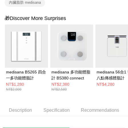
內臟脂肪 medisana
🎁Discover More Surprises
medisana BS265 四合
medisana 多功能體脂
medisana 56合
一多功能體脂計
計 BS380 connect
八點傳感體脂計
NT$1,280
NT$2,380
NT$4,280
NT$2,000
NT$2,580
Description
Specification
Recommendations