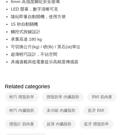
6mm 高強度鋼化安全玻璃
Free shipping
LED 螢幕，數字清晰可見
隨站即量自動開機，使用方便
15 秒自動關機
觸控式按鍵設計
承重高達 180 kg
可切換公斤(kg) / 磅(lb) / 英石(st)單位
超薄輕巧設計，不佔空間
具備過載與低電量提示高精度傳感器
Related categories
輕巧 體脂肪率
體脂肪率 內臟脂肪
BMI 肌肉量
輕巧 內臟脂肪
多功能 內臟脂肪
藍牙 BMI
體脂計 肌肉量
超薄 內臟脂肪
藍牙 體脂肪率