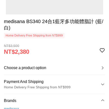
medisana BS340 24合1藍牙多功能體脂計 (藍/
白)
Home Delivery Free Shipping from NT$999
NT$3,500
NT$2,380
Choose a product option
Payment And Shipping
Home Delivery Free Shipping from NT$999
Payment Method
Brands
Credit Card (Full Payment)
medisana