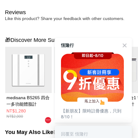
Reviews
Like this product? Share your feedback with other customers.
🎁Discover More Surprises
恆隆行
medisana BS265 四合
medisana 多功能體脂
medisana 56合
一多功能體脂計
計 BS380 connect
八點傳感體脂計
【新朋友】限時註冊優惠，只到
NT$1,280
NT$2,380
NT$4,280
8/10！
NT$2,000
NT$2,580
You May Also Like
Best Sellers
回覆至 恆隆行