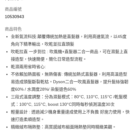
6 期 0 利率 每期
NT$2,150
21家銀行
合作金庫商業銀行
第一商業銀行
商品編號
華南商業銀行
彰化商業銀行
合作金庫商業銀行
第一商業銀行
10530943
即享券
上海商業儲蓄銀行
台北富邦商業銀行
華南商業銀行
彰化商業銀行
國泰世華商業銀行
兆豐國際商業銀行
LINE Pay
上海商業儲蓄銀行
台北富邦商業銀行
商品特色
臺灣中小企業銀行
台中商業銀行
國泰世華商業銀行
兆豐國際商業銀行
全新氣流科技:顛覆傳統加熱是直髮器，利用高速氣流，以45度
匯豐（台灣）商業銀行
華泰商業銀行
Apple Pay
臺灣中小企業銀行
台中商業銀行
角向下精準輸出，吹乾並拉直頭髮
聯邦商業銀行
遠東國際商業銀行
匯豐（台灣）商業銀行
華泰商業銀行
街口支付
元大商業銀行
永豐商業銀行
吹乾拉直 一步到位 : 吹風機+直髮器二合一商品，可在濕髮上直
聯邦商業銀行
遠東國際商業銀行
玉山商業銀行
星展（台灣）商業銀行
接造型，快速簡便，簡化日常造型流程。
元大商業銀行
永豐商業銀行
Google Pay
台新國際商業銀行
中國信託商業銀行
玉山商業銀行
星展（台灣）商業銀行
乾濕兩用省時省心:
台灣樂天信用卡公司
台新國際商業銀行
中國信託商業銀行
ATM付款
不依賴加熱面板，無熱傷害: 傳統加熱式直髮器，利用高溫造型
台灣樂天信用卡公司
易造成頭髮斷裂乾枯。Dyson二合一吹風直髮器，提升髮絲強韌
運送方式
度60% / 水潤度28%/ 染髮退色60%
三段式溫度調整：分為濕髮模式：80°C, 110°C, 115°C /乾髮模
宅配
式：100°C, 115°C, boost 130°C同時每秒偵測溫度30次
每筆NT$100，滿NT$999(含以上)免運費
輕量設計 : 透過減少機身重量達成使用上不負擔 好施力使用，快
付款後門市自取
速打造柔順造型。
免運費
精緻絨布隔熱墊：高質感絨布緞面隔熱墊同時精緻美觀。