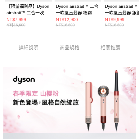
【限量福利品】Dyson
Dyson airstrait™ 二合
Dyson airstrait
airstrait™ 二合一吹風
一吹風直髮器 粉霧玫
一吹風直髮器 銀
直髮器 珊瑚莓禮盒版
瑰
NT$7,999
NT$12,900
NT$9,999
NT$16,600
NT$16,600
NT$16,600
詳細說明
商品規格
相關推薦