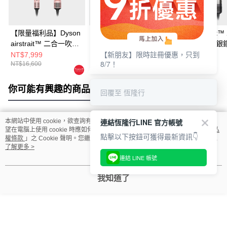
【限量福利品】Dyson
Dyson airstrait™ 二合
Dyson airstrait
airstrait™ 二合一吹風
一吹風直髮器 粉霧玫
一吹風直髮器 銀
【新朋友】限時註冊優惠，只到
直髮器 珊瑚莓禮盒版
瑰
NT$7,999
NT$12,900
NT$9,999
8/7！
NT$16,600
NT$16,600
NT$16,600
你可能有興趣的商品
全站排行
回覆至 恆隆行
連結恆隆行LINE 官方帳號
本網站中使用 cookie，欲查詢有關本網站使用 cookie 方式之詳情，及若您不希
熱門標籤
望在電腦上使用 cookie 時應如何變更電腦的 cookie 設定，請參閱本網站「
隱私
點擊以下按鈕可獲得最新資訊👇
權條款
」之 Cookie 聲明。您繼續使用本網站即表示您同意本公司得按本網站使
用條款之 Cookie 聲明使用 cookie。
了解更多 >
連結 LINE 帳號
我知道了