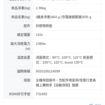
商品淨重(kg)
1.96kg
商品毛重(kg)
(機身淨重)464 g (含電線變壓器)935 g
配件
矽膠隔熱墊
額定電壓
110v
最大消耗電力
1360w
(w)
溫度設置
濕髮模式：80°C, 100°C, 115°C 乾髮模
式：100°C, 115°C, boost 130°C
國際條碼
5025155114599
保固
全機保固兩年，含配件限家用/恆隆行會員
線上購物享【自動保固】服務
BSMI許可字號
T31692