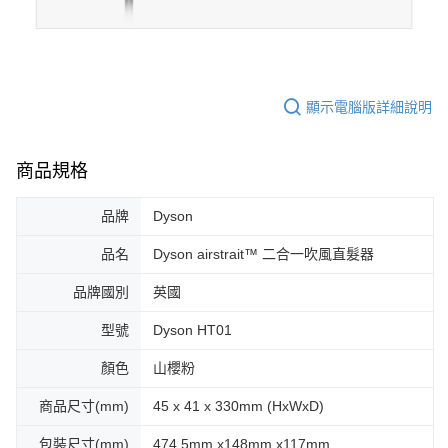
顯示電腦版詳細說明
商品規格
品牌
Dyson
品名
Dyson airstrait™ 二合一吹風直髮器
品牌國別
英國
型號
Dyson HT01
顏色
山櫻粉
商品尺寸(mm)
45 x 41 x 330mm (HxWxD)
包裝尺寸(mm)
474.5mm x148mm x117mm