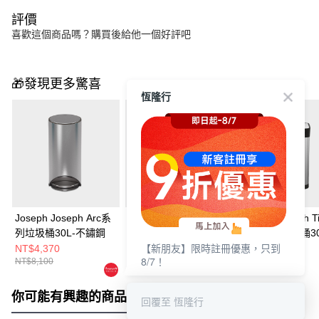
評價
喜歡這個商品嗎？購買後給他一個好評吧
🎁發現更多驚喜
恆隆行
Joseph Joseph Arc系
Joseph Joseph Totem
Joseph Joseph T
列垃圾桶30L-不鏽鋼
系列分類垃圾桶40L-白
系列壓縮垃圾桶30
【新朋友】限時註冊優惠，只到
鏽鋼
NT$4,370
NT$9,290
NT$9,990
8/7！
NT$8,100
NT$10,330
NT$11,100
你可能有興趣的商品
全站排行
回覆至 恆隆行