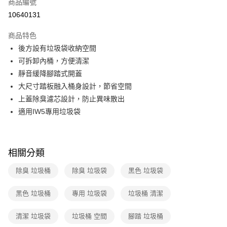
商品編號
華南商業銀行
彰化商業銀行
合作金庫商業銀行
第一商業銀行
10640131
即享券
上海商業儲蓄銀行
台北富邦商業銀行
華南商業銀行
彰化商業銀行
國泰世華商業銀行
兆豐國際商業銀行
LINE Pay
上海商業儲蓄銀行
台北富邦商業銀行
商品特色
臺灣中小企業銀行
台中商業銀行
國泰世華商業銀行
兆豐國際商業銀行
後方設有垃圾袋收納空間
匯豐（台灣）商業銀行
華泰商業銀行
Apple Pay
臺灣中小企業銀行
台中商業銀行
可拆卸內桶，方便清潔
聯邦商業銀行
遠東國際商業銀行
匯豐（台灣）商業銀行
華泰商業銀行
街口支付
元大商業銀行
永豐商業銀行
靜音緩降腳踏式開蓋
聯邦商業銀行
遠東國際商業銀行
玉山商業銀行
星展（台灣）商業銀行
大尺寸踏板融入桶身設計，節省空間
元大商業銀行
永豐商業銀行
Google Pay
台新國際商業銀行
中國信託商業銀行
玉山商業銀行
星展（台灣）商業銀行
上蓋除臭濾芯設計，防止異味散出
台灣樂天信用卡公司
台新國際商業銀行
中國信託商業銀行
ATM付款
適用IW5專用垃圾袋
台灣樂天信用卡公司
運送方式
宅配
相關分類
每筆NT$100，滿NT$999(含以上)免運費
除臭 垃圾桶
除臭 垃圾袋
黑色 垃圾袋
黑色 垃圾桶
專用 垃圾袋
垃圾桶 清潔
清潔 垃圾袋
垃圾桶 空間
腳踏 垃圾桶