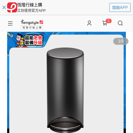
恆隆行線上購
開啟APP
立刻使用官方APP
0
1
/
9