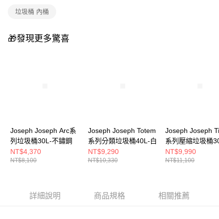
垃圾桶 內桶
🎁發現更多驚喜
Joseph Joseph Arc系
Joseph Joseph Totem
Joseph Joseph T
列垃圾桶30L-不鏽鋼
系列分類垃圾桶40L-白
系列壓縮垃圾桶30
鏽鋼
NT$4,370
NT$9,290
NT$9,990
NT$8,100
NT$10,330
NT$11,100
詳細說明
商品規格
相關推薦