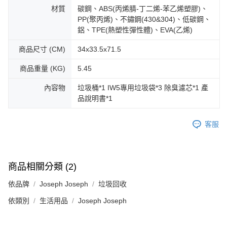
材質
碳鋼、ABS(丙烯腈-丁二烯-苯乙烯塑膠)、
PP(聚丙烯)、不鏽鋼(430&304)、低碳鋼、
鋁、TPE(熱塑性彈性體)、EVA(乙烯)
商品尺寸 (CM)
34x33.5x71.5
商品重量 (KG)
5.45
內容物
垃圾桶*1 IW5專用垃圾袋*3 除臭濾芯*1 產
品說明書*1
客服
商品相關分類 (2)
依品牌
Joseph Joseph
垃圾回收
依類別
生活用品
Joseph Joseph