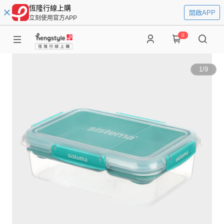
恆隆行線上購
開啟APP
立刻使用官方APP
0
1
/
9