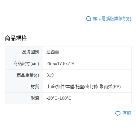
顯示電腦版詳細說明
商品規格
品牌國別
紐西蘭
商品尺寸(cm)
25.5x17.5x7.9
商品重量(g)
319
材質
上蓋/扣件/本體/托盤/密封條-聚丙烯(PP)
耐溫
-20℃~100℃
客服