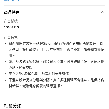
信用卡分期付款
3 期 0 利率 每期
NT$126
21家銀行
商品特色
6 期 0 利率 每期
NT$63
21家銀行
合作金庫商業銀行
第一商業銀行
商品編號
華南商業銀行
彰化商業銀行
合作金庫商業銀行
第一商業銀行
10651113
即享券
上海商業儲蓄銀行
台北富邦商業銀行
華南商業銀行
彰化商業銀行
國泰世華商業銀行
兆豐國際商業銀行
LINE Pay
上海商業儲蓄銀行
台北富邦商業銀行
商品特色
臺灣中小企業銀行
台中商業銀行
國泰世華商業銀行
兆豐國際商業銀行
紐西蘭保鮮盒第一品牌Sistema隨行系列產品由紐西蘭製造，原
匯豐（台灣）商業銀行
華泰商業銀行
Apple Pay
臺灣中小企業銀行
台中商業銀行
裝進口，設計輕便耐用，尺寸多樣化，適合外出、旅遊和野餐使
聯邦商業銀行
遠東國際商業銀行
匯豐（台灣）商業銀行
華泰商業銀行
街口支付
元大商業銀行
永豐商業銀行
用。
聯邦商業銀行
遠東國際商業銀行
玉山商業銀行
星展（台灣）商業銀行
適用於各式食物保鮮，可冷藏及冷凍、可洗碗機清洗，方便堆疊
元大商業銀行
永豐商業銀行
Google Pay
台新國際商業銀行
中國信託商業銀行
玉山商業銀行
星展（台灣）商業銀行
收納，節省空間。
台灣樂天信用卡公司
台新國際商業銀行
中國信託商業銀行
大哥付你分期
不含雙酚A及塑化劑，無毒材質安全環保。
台灣樂天信用卡公司
相關說明
不混味設計獨立分層與分隔，攜帶多種料理不會混味，是保持食
【大哥付你分期使用說明】
材新鮮、減脂健身備餐的理想選擇。
ATM付款
1.本服務由台灣大哥大提供，台灣大哥大用戶可立即使用無須另外申請。
2.付款方式選擇「大哥付你分期」，訂單成立後會自動跳轉到大哥付的交易
流程，驗證手機門號後，選擇欲分期的期數、繳款截止日，確認付款後即完
運送方式
成交易。
相關分類
3.實際核准額度、可分期數及費用金額請依後續交易確認頁面所載為準。
宅配