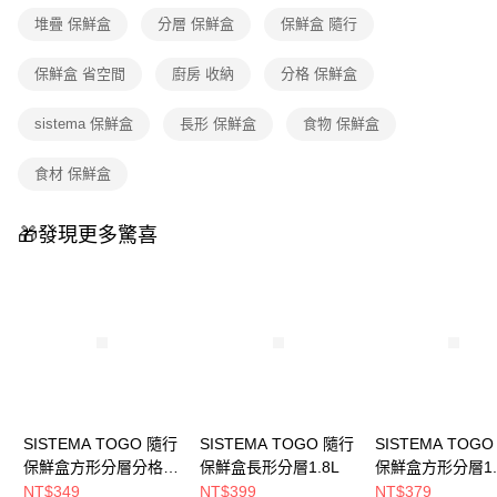
4.訂單成立30分鐘內，如未前往確認交易或遇審核未通過，訂單將自動取
每筆NT$100，滿NT$999(含以上)免運費
堆疊 保鮮盒
分層 保鮮盒
保鮮盒 隨行
消。如遇「轉專審核」未通過狀況，表示未達大哥付你分期系統評分，恕無
法說明評估內容。
付款後門市自取
【繳款方式說明】
保鮮盒 省空間
廚房 收納
分格 保鮮盒
1.分期款項不併入電信帳單，「大哥付你分期」於每月結算日後寄送繳費提
免運費
醒簡訊。
sistema 保鮮盒
長形 保鮮盒
食物 保鮮盒
2.透過簡訊連結打開帳單後，可選擇「超商條碼／台灣大直營門市／銀行轉
帳／街口支付／iPASS MONEY」等通路繳費。
食材 保鮮盒
【注意事項】
1.本服務係由「台灣大哥大股份有限公司」（以下簡稱本公司）所提供，讓
用戶於交易時，得透過本服務購買商品或服務，並由商店將買賣／分期付款
🎁發現更多驚喜
買賣價金債權讓與本公司後，依約使用本公司帳單繳交帳款。
2.基於同意付款使用「大哥付你分期」之契約關係目的，商店將以您的個人
資料（包含姓名、電話或地址）提供予台灣大哥大進項蒐集、處理及利用，
由本公司與您本人進行分期帳單所需資料之確認、核對及更正。
3.完整用戶服務條款，請詳閱以下連結：
https://oppay.tw/userRule
SISTEMA TOGO 隨行
SISTEMA TOGO 隨行
SISTEMA TOG
保鮮盒方形分層分格
保鮮盒長形分層1.8L
保鮮盒方形分層1.
1.15L
NT$349
NT$399
NT$379