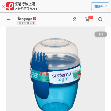
恆隆行線上購
開啟APP
立刻使用官方APP
0
1
/
9