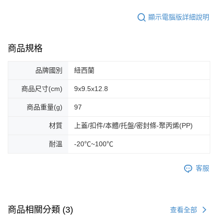
顯示電腦版詳細說明
商品規格
品牌國別
紐西蘭
商品尺寸(cm)
9x9.5x12.8
商品重量(g)
97
材質
上蓋/扣件/本體/托盤/密封條-聚丙烯(PP)
耐溫
-20℃~100℃
客服
商品相關分類 (3)
查看全部