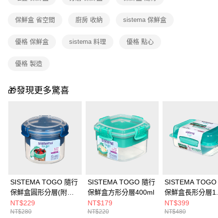
法說明評估內容。
付款後門市自取
【繳款方式說明】
保鮮盒 省空間
廚房 收納
sistema 保鮮盒
1.分期款項不併入電信帳單，「大哥付你分期」於每月結算日後寄送繳費提
免運費
醒簡訊。
優格 保鮮盒
sistema 料理
優格 點心
2.透過簡訊連結打開帳單後，可選擇「超商條碼／台灣大直營門市／銀行轉
帳／街口支付／iPASS MONEY」等通路繳費。
優格 製造
【注意事項】
1.本服務係由「台灣大哥大股份有限公司」（以下簡稱本公司）所提供，讓
用戶於交易時，得透過本服務購買商品或服務，並由商店將買賣／分期付款
🎁發現更多驚喜
買賣價金債權讓與本公司後，依約使用本公司帳單繳交帳款。
2.基於同意付款使用「大哥付你分期」之契約關係目的，商店將以您的個人
資料（包含姓名、電話或地址）提供予台灣大哥大進項蒐集、處理及利用，
由本公司與您本人進行分期帳單所需資料之確認、核對及更正。
3.完整用戶服務條款，請詳閱以下連結：
https://oppay.tw/userRule
SISTEMA TOGO 隨行
SISTEMA TOGO 隨行
SISTEMA TOG
保鮮盒圓形分層(附湯
保鮮盒方形分層400ml
保鮮盒長形分層1.
匙)530ml
NT$229
NT$179
NT$399
NT$280
NT$220
NT$480