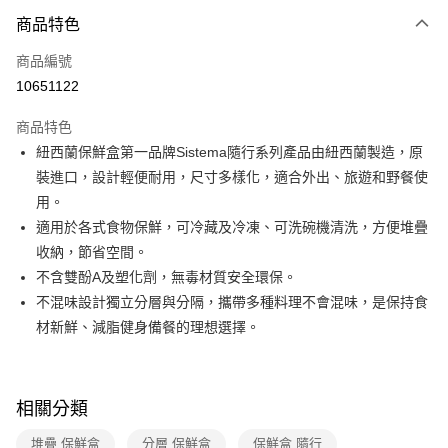
3 期 0 利率 每期
NT$93
21家銀行
商品特色
6 期 0 利率 每期
NT$46
21家銀行
合作金庫商業銀行
第一商業銀行
商品編號
華南商業銀行
彰化商業銀行
合作金庫商業銀行
第一商業銀行
10651122
即享券
上海商業儲蓄銀行
台北富邦商業銀行
華南商業銀行
彰化商業銀行
國泰世華商業銀行
兆豐國際商業銀行
LINE Pay
上海商業儲蓄銀行
台北富邦商業銀行
商品特色
臺灣中小企業銀行
台中商業銀行
國泰世華商業銀行
兆豐國際商業銀行
紐西蘭保鮮盒第一品牌Sistema隨行系列產品由紐西蘭製造，原
匯豐（台灣）商業銀行
華泰商業銀行
Apple Pay
臺灣中小企業銀行
台中商業銀行
裝進口，設計輕便耐用，尺寸多樣化，適合外出、旅遊和野餐使
聯邦商業銀行
遠東國際商業銀行
匯豐（台灣）商業銀行
華泰商業銀行
街口支付
元大商業銀行
永豐商業銀行
用。
聯邦商業銀行
遠東國際商業銀行
玉山商業銀行
星展（台灣）商業銀行
適用於各式食物保鮮，可冷藏及冷凍、可洗碗機清洗，方便堆疊
元大商業銀行
永豐商業銀行
Google Pay
台新國際商業銀行
中國信託商業銀行
玉山商業銀行
星展（台灣）商業銀行
收納，節省空間。
台灣樂天信用卡公司
台新國際商業銀行
中國信託商業銀行
大哥付你分期
不含雙酚A及塑化劑，無毒材質安全環保。
台灣樂天信用卡公司
相關說明
不混味設計獨立分層與分隔，攜帶多種料理不會混味，是保持食
【大哥付你分期使用說明】
材新鮮、減脂健身備餐的理想選擇。
ATM付款
1.本服務由台灣大哥大提供，台灣大哥大用戶可立即使用無須另外申請。
2.付款方式選擇「大哥付你分期」，訂單成立後會自動跳轉到大哥付的交易
流程，驗證手機門號後，選擇欲分期的期數、繳款截止日，確認付款後即完
運送方式
成交易。
相關分類
3.實際核准額度、可分期數及費用金額請依後續交易確認頁面所載為準。
宅配
4.訂單成立30分鐘內，如未前往確認交易或遇審核未通過，訂單將自動取
每筆NT$100，滿NT$999(含以上)免運費
堆疊 保鮮盒
分層 保鮮盒
保鮮盒 隨行
消。如遇「轉專審核」未通過狀況，表示未達大哥付你分期系統評分，恕無