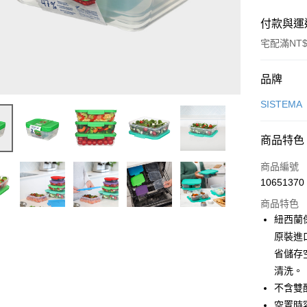
付款與運
宅配滿NT$
付款方式
品牌
信用卡一
SISTEMA
信用卡分
商品特色
3 期 
商品編號
6 期 
合作金
10651370
華南商
合作金
即享券
上海商
商品特色
華南商
國泰世
紐西蘭
LINE Pay
上海商
臺灣中
原裝進
國泰世
匯豐（
Apple Pay
臺灣中
省儲存
聯邦商
匯豐（
清洗。
街口支付
元大商
聯邦商
不含雙
玉山商
元大商
Google Pa
台新國
空置時