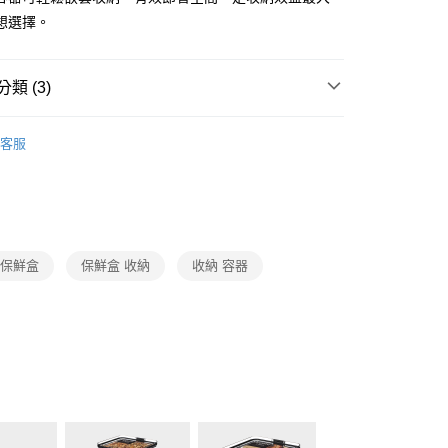
業銀行
星展（台灣）商業銀行
天信用卡公司
想選擇。
際商業銀行
中國信託商業銀行
分期
天信用卡公司
你分期使用說明】
由台灣大哥大提供，台灣大哥大用戶可立即使用無須另外申請。
類 (3)
式選擇「大哥付你分期」，訂單成立後會自動跳轉到大哥付的交易
證手機門號後，選擇欲分期的期數、繳款截止日，確認付款後即
SISTEMA
好收納系列
。
客服
准額度、可分期數及費用金額請依後續交易確認頁面所載為準。
SISTEMA
收納保鮮盒
立30分鐘內，如未前往確認交易或遇審核未通過，訂單將自動取
生活用品
SISTEMA
「轉專審核」未通過狀況，表示未達大哥付你分期系統評分，恕
00，滿NT$999(含以上)免運費
評估內容。
式說明】
市自取
項不併入電信帳單，「大哥付你分期」於每月結算日後寄送繳費提
 保鮮盒
保鮮盒 收納
收納 容器
訊連結打開帳單後，可選擇「超商條碼／台灣大直營門市／銀行轉
付／iPASS MONEY」等通路繳費。
項】
係由「台灣大哥大股份有限公司」（以下簡稱本公司）所提供，讓
易時，得透過本服務購買商品或服務，並由商店將買賣／分期付
金債權讓與本公司後，依約使用本公司帳單繳交帳款。
意付款使用「大哥付你分期」之契約關係目的，商店將以您的個人
含姓名、電話或地址）提供予台灣大哥大進項蒐集、處理及利
公司與您本人進行分期帳單所需資料之確認、核對及更正。