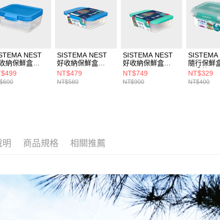
3.完整用
STEMA NEST
SISTEMA NEST
SISTEMA NEST
SISTEMA
收納保鮮盒
好收納保鮮盒
好收納保鮮盒
隨行保鮮
5L(3入)
600ml / 1L / 1.5L
600ml / 1L / 1.5L
層分格1L
$499
NT$479
NT$749
NT$329
$600
NT$580
NT$900
NT$400
說明
商品規格
相關推薦