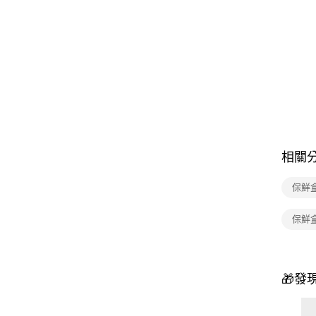
相關
保鮮
保鮮
🎁發