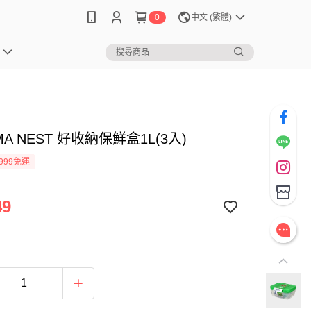
0
中文 (繁體)
MA NEST 好收納保鮮盒1L(3入)
999免運
49