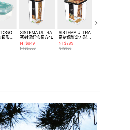
戶服務條款，請詳閱以下連結：
https://oppay.tw/userRule
 TOGO
SISTEMA ULTRA
SISTEMA ULTRA
Joseph Joseph
盒長形分
密封保鮮盒長方4L
密封保鮮盒方形
Nest系列 堆疊保
2.75L
盒五件組-天空藍
NT$849
NT$799
NT$1,490
NT$1,020
NT$960
NT$1,670