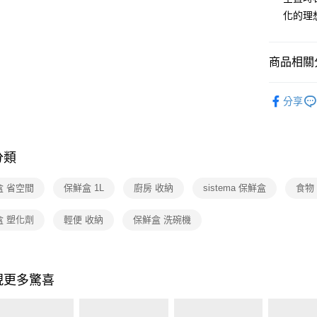
玉山商
台灣樂
化的理
台新國
大哥付你
台灣樂
相關說明
【大哥付
ATM付款
1.本服務
商品相關分
2.付款方
流程，驗
依品牌
完成交易
分享
運送方式
3.實際核
依品牌
4.訂單成
宅配
依類別
消。如遇
每筆NT$1
無法說明
分類
【繳款方
付款後門
1.分期款
盒 省空間
保鮮盒 1L
廚房 收納
sistema 保鮮盒
醒簡訊。
食物
免運費
2.透過簡
帳／街口支
盒 塑化劑
輕便 收納
保鮮盒 洗碗機
【注意事
1.本服務
用戶於交
款買賣價
現更多驚喜
2.基於同
資料（包
用，由本