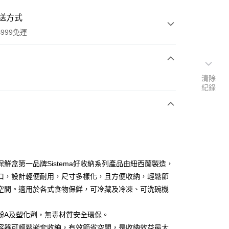
送方式
999免運
次付款
清除
紀錄
期付款
0 利率 每期
NT$149
21家銀行
0 利率 每期
NT$74
21家銀行
庫商業銀行
第一商業銀行
業銀行
彰化商業銀行
庫商業銀行
第一商業銀行
業儲蓄銀行
台北富邦商業銀行
業銀行
彰化商業銀行
華商業銀行
兆豐國際商業銀行
保鮮盒第一品牌Sistema好收納系列產品由紐西蘭製造，
業儲蓄銀行
台北富邦商業銀行
小企業銀行
台中商業銀行
口，設計輕便耐用，尺寸多樣化，且方便收納，輕鬆節
華商業銀行
兆豐國際商業銀行
台灣）商業銀行
華泰商業銀行
小企業銀行
台中商業銀行
空間。適用於各式食物保鮮，可冷藏及冷凍、可洗碗機
業銀行
遠東國際商業銀行
台灣）商業銀行
華泰商業銀行
業銀行
永豐商業銀行
業銀行
遠東國際商業銀行
酚A及塑化劑，無毒材質安全環保。
業銀行
星展（台灣）商業銀行
業銀行
永豐商業銀行
y
際商業銀行
中國信託商業銀行
容器可輕鬆嵌套收納，有效節省空間，是收納效益最大