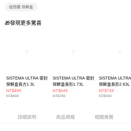
免運費
醒簡訊。
紐西蘭 保鮮盒
2.透過簡訊連結打開帳單後，可選擇「超商條碼／台灣大直營門市／銀行轉
帳／街口支付／iPASS MONEY」等通路繳費。
🎁發現更多驚喜
【注意事項】
1.本服務係由「台灣大哥大股份有限公司」（以下簡稱本公司）所提供，讓
用戶於交易時，得透過本服務購買商品或服務，並由商店將買賣／分期付款
買賣價金債權讓與本公司後，依約使用本公司帳單繳交帳款。
2.基於同意付款使用「大哥付你分期」之契約關係目的，商店將以您的個人
資料（包含姓名、電話或地址）提供予台灣大哥大進項蒐集、處理及利用，
由本公司與您本人進行分期帳單所需資料之確認、核對及更正。
3.完整用戶服務條款，請詳閱以下連結：
https://oppay.tw/userRule
SISTEMA ULTRA 密封
SISTEMA ULTRA 密封
SISTEMA ULTR
保鮮盒長方1.3L
保鮮盒長形1.73L
保鮮盒長形2.63L
NT$499
NT$649
NT$749
NT$600
NT$780
NT$900
詳細說明
商品規格
相關推薦