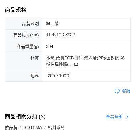
商品規格
品牌國別
紐西蘭
商品尺寸(cm)
11.4x10.2x27.2
商品重量(g)
304
材質
本體-改質PCT/扣件-聚丙烯(PP)/密封條-熱
塑性彈性體(TPE)
耐溫
-20℃~100℃
客服
商品相關分類 (3)
查看全部
依品牌
SISTEMA
密封系列