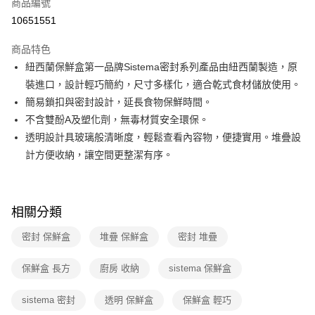
商品編號
華南商業銀行
彰化商業銀行
合作金庫商業銀行
第一商業銀行
10651551
即享券
上海商業儲蓄銀行
台北富邦商業銀行
華南商業銀行
彰化商業銀行
國泰世華商業銀行
兆豐國際商業銀行
LINE Pay
上海商業儲蓄銀行
台北富邦商業銀行
商品特色
臺灣中小企業銀行
台中商業銀行
國泰世華商業銀行
兆豐國際商業銀行
紐西蘭保鮮盒第一品牌Sistema密封系列產品由紐西蘭製造，原
匯豐（台灣）商業銀行
華泰商業銀行
Apple Pay
臺灣中小企業銀行
台中商業銀行
裝進口，設計輕巧簡約，尺寸多樣化，適合乾式食材儲放使用。
聯邦商業銀行
遠東國際商業銀行
匯豐（台灣）商業銀行
華泰商業銀行
街口支付
元大商業銀行
永豐商業銀行
簡易鎖扣與密封設計，延長食物保鮮時間。
聯邦商業銀行
遠東國際商業銀行
玉山商業銀行
星展（台灣）商業銀行
不含雙酚A及塑化劑，無毒材質安全環保。
元大商業銀行
永豐商業銀行
Google Pay
台新國際商業銀行
中國信託商業銀行
玉山商業銀行
星展（台灣）商業銀行
透明設計具玻璃般清晰度，輕鬆查看內容物，便捷實用。堆疊設
台灣樂天信用卡公司
台新國際商業銀行
中國信託商業銀行
大哥付你分期
計方便收納，讓空間更整潔有序。
台灣樂天信用卡公司
相關說明
【大哥付你分期使用說明】
ATM付款
1.本服務由台灣大哥大提供，台灣大哥大用戶可立即使用無須另外申請。
2.付款方式選擇「大哥付你分期」，訂單成立後會自動跳轉到大哥付的交易
相關分類
流程，驗證手機門號後，選擇欲分期的期數、繳款截止日，確認付款後即完
運送方式
成交易。
密封 保鮮盒
堆疊 保鮮盒
密封 堆疊
3.實際核准額度、可分期數及費用金額請依後續交易確認頁面所載為準。
宅配
4.訂單成立30分鐘內，如未前往確認交易或遇審核未通過，訂單將自動取
保鮮盒 長方
廚房 收納
sistema 保鮮盒
每筆NT$100，滿NT$999(含以上)免運費
消。如遇「轉專審核」未通過狀況，表示未達大哥付你分期系統評分，恕無
法說明評估內容。
付款後門市自取
【繳款方式說明】
sistema 密封
透明 保鮮盒
保鮮盒 輕巧
1.分期款項不併入電信帳單，「大哥付你分期」於每月結算日後寄送繳費提