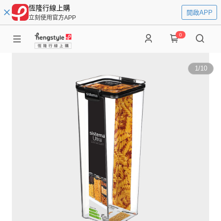
恆隆行線上購
開啟APP
立刻使用官方APP
0
1
/
10