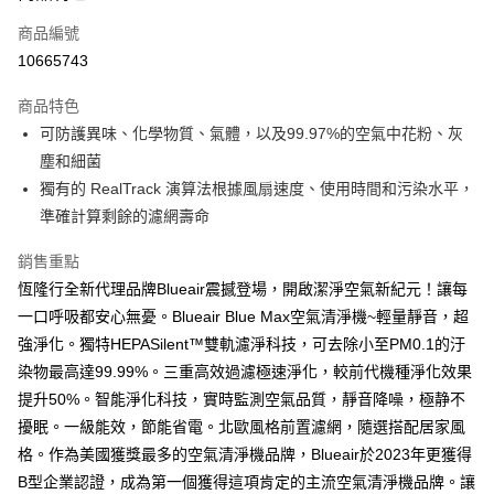
6 期 0 利率 每期
NT$1,081
21家銀行
合作金庫商業銀行
第一商業銀行
商品編號
華南商業銀行
彰化商業銀行
合作金庫商業銀行
第一商業銀行
10665743
即享券
上海商業儲蓄銀行
台北富邦商業銀行
華南商業銀行
彰化商業銀行
國泰世華商業銀行
兆豐國際商業銀行
LINE Pay
上海商業儲蓄銀行
台北富邦商業銀行
商品特色
臺灣中小企業銀行
台中商業銀行
國泰世華商業銀行
兆豐國際商業銀行
可防護異味、化學物質、氣體，以及99.97%的空氣中花粉、灰
匯豐（台灣）商業銀行
華泰商業銀行
Apple Pay
臺灣中小企業銀行
台中商業銀行
塵和細菌
聯邦商業銀行
遠東國際商業銀行
匯豐（台灣）商業銀行
華泰商業銀行
街口支付
元大商業銀行
永豐商業銀行
獨有的 RealTrack 演算法根據風扇速度、使用時間和污染水平，
聯邦商業銀行
遠東國際商業銀行
玉山商業銀行
星展（台灣）商業銀行
準確計算剩餘的濾網壽命
元大商業銀行
永豐商業銀行
Google Pay
台新國際商業銀行
中國信託商業銀行
玉山商業銀行
星展（台灣）商業銀行
台灣樂天信用卡公司
銷售重點
台新國際商業銀行
中國信託商業銀行
大哥付你分期
台灣樂天信用卡公司
恆隆行全新代理品牌Blueair震撼登場，開啟潔淨空氣新紀元！讓每
相關說明
一口呼吸都安心無憂。Blueair Blue Max空氣清淨機~輕量靜音，超
【大哥付你分期使用說明】
ATM付款
1.本服務由台灣大哥大提供，台灣大哥大用戶可立即使用無須另外申請。
強淨化。獨特HEPASilent™雙軌濾淨科技，可去除小至PM0.1的汙
2.付款方式選擇「大哥付你分期」，訂單成立後會自動跳轉到大哥付的交易
染物最高達99.99%。三重高效過濾極速淨化，較前代機種淨化效果
流程，驗證手機門號後，選擇欲分期的期數、繳款截止日，確認付款後即完
運送方式
成交易。
提升50%。智能淨化科技，實時監測空氣品質，靜音降噪，極静不
3.實際核准額度、可分期數及費用金額請依後續交易確認頁面所載為準。
宅配
擾眠。一級能效，節能省電。北歐風格前置濾網，隨選搭配居家風
4.訂單成立30分鐘內，如未前往確認交易或遇審核未通過，訂單將自動取
每筆NT$100，滿NT$999(含以上)免運費
格。作為美國獲獎最多的空氣清淨機品牌，Blueair於2023年更獲得
消。如遇「轉專審核」未通過狀況，表示未達大哥付你分期系統評分，恕無
法說明評估內容。
B型企業認證，成為第一個獲得這項肯定的主流空氣清淨機品牌。讓