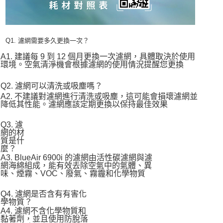
Q1. 濾網需要多久更換一次？
A1. 建議每 9 到 12 個月更換一次濾網，具體取決於使用
環境。空氣清淨機會根據濾網的使用情況提醒您更換
Q2. 濾網可以清洗或吸塵嗎？
A2. 不建議對濾網進行清洗或吸塵，這可能會損壞濾網並
降低其性能。濾網應該定期更換以保持最佳效果
Q3. 濾
網的材
質是什
麼？
A3. BlueAir 6900i 的濾網由活性碳濾網與濾
網海綿組成，能有效去除空氣中的氣體、異
味、煙霧、VOC、廢氣、霧霾和化學物質
Q4. 濾網是否含有有害化
學物質？
A4. 濾網不含化學物質和
黏著劑，並且使用防脫落