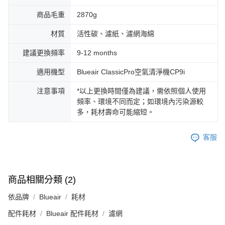
商品毛重
2870g
材質
活性碳、濾紙、濾網海綿
建議更換頻率
9-12 months
適用機型
Blueair ClassicPro空氣清淨機CP9i
注意事項
*以上更換時間僅為建議，需依照個人使用
頻率、環境不同而定；如環境內污染源較
多，耗材壽命可能縮短。
客服
商品相關分類 (2)
依品牌
Blueair
耗材
配件耗材
Blueair 配件耗材
濾網