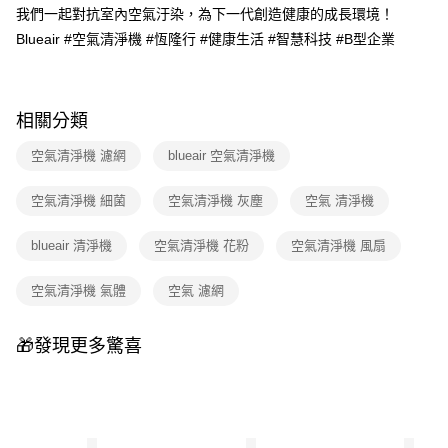
【繳款方式說明】
我們一起對抗室內空氣汙染，為下一代創造健康的成長環境！
1.分期款項不併入電信帳單，「大哥付你分期」於每月結算日後寄送繳費提
Blueair #空氣清淨機 #恆隆行 #健康生活 #智慧科技 #B型企業
醒簡訊。
2.透過簡訊連結打開帳單後，可選擇「超商條碼／台灣大直營門市／銀行轉
帳／街口支付／iPASS MONEY」等通路繳費。
【注意事項】
相關分類
1.本服務係由「台灣大哥大股份有限公司」（以下簡稱本公司）所提供，讓
用戶於交易時，得透過本服務購買商品或服務，並由商店將買賣／分期付款
空氣清淨機 濾網
blueair 空氣清淨機
買賣價金債權讓與本公司後，依約使用本公司帳單繳交帳款。
2.基於同意付款使用「大哥付你分期」之契約關係目的，商店將以您的個人
資料（包含姓名、電話或地址）提供予台灣大哥大進項蒐集、處理及利用，
空氣清淨機 細菌
空氣清淨機 灰塵
空氣 清淨機
由本公司與您本人進行分期帳單所需資料之確認、核對及更正。
3.完整用戶服務條款，請詳閱以下連結：
https://oppay.tw/userRule
blueair 清淨機
空氣清淨機 花粉
空氣清淨機 風扇
空氣清淨機 氣體
空氣 濾網
🎁發現更多驚喜