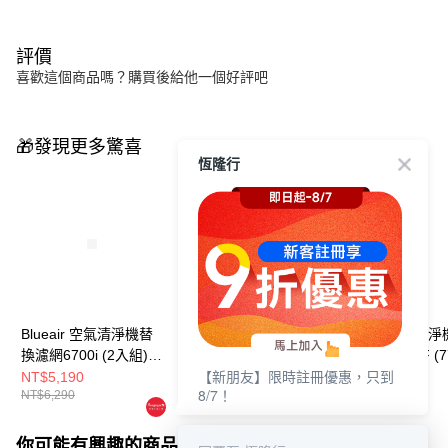
評價
喜歡這個商品嗎？購買後給他一個好評吧
🎁發現更多驚喜
恆隆行
Blueair 空氣清淨機替
Blueair 空氣清淨機替
Blueair 空氣清
換濾網6700i (2入組)
換濾網5400CF二入組
換濾網7700SF (7
【新朋友】限時註冊優惠，只到
(CP7i適用)
(5410i• 5440i適用)
• 7740i • 7770i
NT$5,190
NT$3,690
NT$6,990
8/7！
NT$6,290
NT$4,690
NT$7,990
你可能有興趣的商品
全站排行