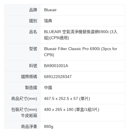
品牌
Blueair
國別
瑞典
品名
BLUEAIR 空氣清淨機替換濾網6900i (3入
組)(CP9i適用)
型號
Blueair Filter Classic Pro 6900i (3pcs for
CP9i)
料號
BA9001001A
國際條碼
689122028347
製造國
中國
商品尺寸(mm)
467.5 x 252.5 x 57 (單片)
包裝尺寸(mm)
480 x 265 x 180 (單盒/1組3片)
牛皮紙箱
商品淨重
880g