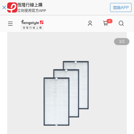
恆隆行線上購
開啟APP
立刻使用官方APP
0
1
/
2