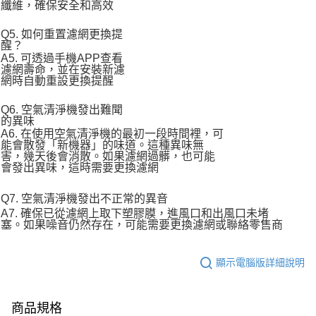
纖維，確保安全和高效
Q5. 如何重置濾網更換提
醒？
A5. 可透過手機APP查看
濾網壽命，並在安裝新濾
網時自動重設更換提醒
Q6. 空氣清淨機發出難聞
的異味
A6. 在使用空氣清淨機的最初一段時間裡，可
能會散發「新機器」的味道。這種異味無
害，幾天後會消散。如果濾網過髒，也可能
會發出異味，這時需要更換濾網
Q7. 空氣清淨機發出不正常的異音
A7. 確保已從濾網上取下塑膠膜，進風口和出風口未堵
塞。如果噪音仍然存在，可能需要更換濾網或聯絡零售商
顯示電腦版詳細說明
商品規格