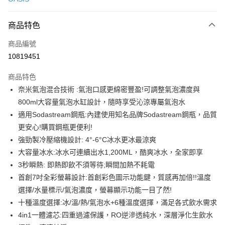
信用卡分期付款
3 期 0 利率 每期
NT$13,266
21家銀行
商品特色
6 期 0 利率 每期
NT$6,633
21家銀行
合作金庫商業銀行
第一商業銀行
商品編號
華南商業銀行
彰化商業銀行
合作金庫商業銀行
第一商業銀行
10819451
即享券
上海商業儲蓄銀行
台北富邦商業銀行
華南商業銀行
彰化商業銀行
國泰世華商業銀行
兆豐國際商業銀行
LINE Pay
上海商業儲蓄銀行
台北富邦商業銀行
商品特色
臺灣中小企業銀行
台中商業銀行
國泰世華商業銀行
兆豐國際商業銀行
奈米氣泡混合技術 :氣泡口感更綿密豐盈!可調整氣泡濃度與
匯豐（台灣）商業銀行
華泰商業銀行
Apple Pay
臺灣中小企業銀行
台中商業銀行
800ml大容量氣泡水缸設計，隨時享受沁涼專屬氣泡水
聯邦商業銀行
遠東國際商業銀行
匯豐（台灣）商業銀行
華泰商業銀行
街口支付
元大商業銀行
永豐商業銀行
適用Sodastream鋼瓶:內建使用知名品牌Sodastream鋼瓶，品質
聯邦商業銀行
遠東國際商業銀行
玉山商業銀行
星展（台灣）商業銀行
更安心!購買鋼瓶更便利!
元大商業銀行
永豐商業銀行
Google Pay
台新國際商業銀行
中國信託商業銀行
玉山商業銀行
星展（台灣）商業銀行
強勁製冷壓縮機設計: 4°-6°C冰水更冰最涼爽
台灣樂天信用卡公司
台新國際商業銀行
中國信託商業銀行
ATM付款
大容量冰水:冰水可連續出水1,200ML，酷爽冰水，全家即享
台灣樂天信用卡公司
3秒瞬熱: 即熱即飲不須等待;瞬間加熱不耗電
運送方式
首創7吋全彩螢幕設計:首創彩色圖示功能鍵，質感再加倍!!溫度
選擇/水量標示/氣泡濃度，螢幕顯示功能一目了然!
宅配
十種溫度選擇:冰/溫/熱/氣泡水+6種溫度選擇，滿足各式飲水需求
每筆NT$100，滿NT$999(含以上)免運費
4in1一體濾芯:四重過濾保護，RO逆滲透純水，深層淨化生飲水