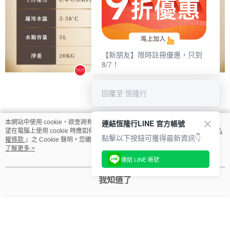
【新朋友】限時註冊優惠，只到
8/7！
回覆至 恆隆行
連結恆隆行LINE 官方帳號
本網站中使用 cookie，欲查詢有關本網站使用 cookie 方式之詳情，及若您不希
望在電腦上使用 cookie 時應如何變更電腦的 cookie 設定，請參閱本網站「
隱私
點擊以下按鈕可獲得最新資訊👇
權條款
」之 Cookie 聲明。您繼續使用本網站即表示您同意本公司得按本網站使
顯示電腦版詳細說明
用條款之 Cookie 聲明使用 cookie。
了解更多 >
連結 LINE 帳號
商品規格
我知道了
品牌
OASIS
品名
OASIS COVA 桌上旗艦觸控氣泡三溫RO飲