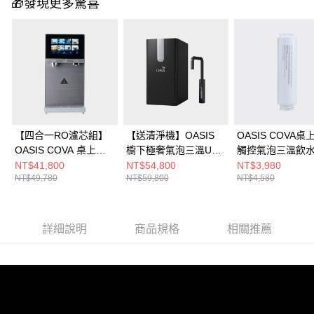
🎁發現更多驚喜
【四合一RO濾芯組】
【送清淨機】OASIS
OASIS COVA桌
OASIS COVA 桌上旗
櫥下極奢氣泡三溫UVC
觸控氣泡三溫飲
艦觸控氣泡三溫RO飲
飲水機 (LUXES-FIZZ-
用四合一逆滲透
NT$41,800
NT$54,800
NT$3,980
NT$49,780
NT$59,800
NT$4,580
水機
401)
RO濾芯
詳細說明
商品規格
相關推薦