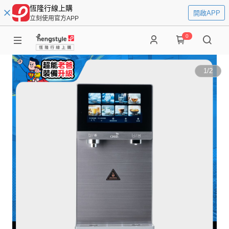
恆隆行線上購
開啟APP
立刻使用官方APP
0
1
/
2