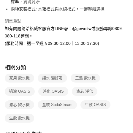
標準，滴滴純淨
兩種安裝模式: 水箱模式與水線模式，一鍵輕鬆選擇
銷售重點
如有問題請洽格威客服官方LINE@：@geweitw或服務專線0809-
080-118詢問。
(服務時間：週一至週五09:30-12:00｜13:00-17:30)
相關分類
家用 飲水機
讓水 變好喝
三溫 飲水機
過濾 OASIS
淨化 OASIS
濾芯 淨化
濾芯 飲水機
盒裝 SodaStream
生飲 OASIS
生飲 飲水機