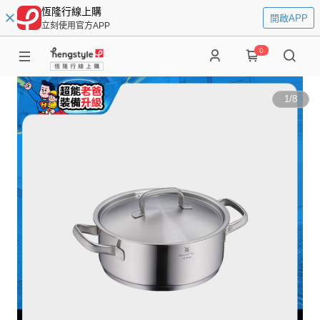
恆隆行線上購
開啟APP
立刻使用官方APP
0
1
/
8