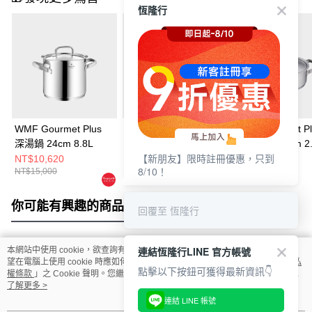
恆隆行
WMF Gourmet Plus
WMF Gourmet Plus
WMF Gourmet Pl
深湯鍋 24cm 8.8L
高身湯鍋 24cm 5.7L
低身湯鍋 20cm 2.
【新朋友】限時註冊優惠，只到
NT$10,620
NT$9,720
NT$7,920
8/10！
NT$15,000
NT$13,000
NT$11,000
你可能有興趣的商品
全站排行
回覆至 恆隆行
連結恆隆行LINE 官方帳號
本網站中使用 cookie，欲查詢有關本網站使用 cookie 方式之詳情，及若您不希
熱門標籤
望在電腦上使用 cookie 時應如何變更電腦的 cookie 設定，請參閱本網站「
隱私
點擊以下按鈕可獲得最新資訊👇
權條款
」之 Cookie 聲明。您繼續使用本網站即表示您同意本公司得按本網站使
用條款之 Cookie 聲明使用 cookie。
了解更多 >
連結 LINE 帳號