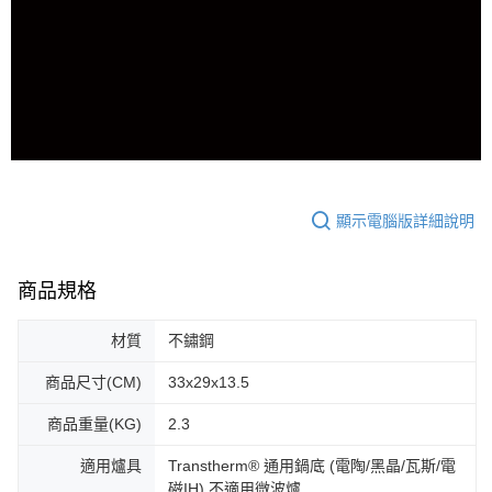
顯示電腦版詳細說明
商品規格
材質
不鏽鋼
商品尺寸(CM)
33x29x13.5
商品重量(KG)
2.3
適用爐具
Transtherm® 通用鍋底 (電陶/黑晶/瓦斯/電
磁IH) 不適用微波爐