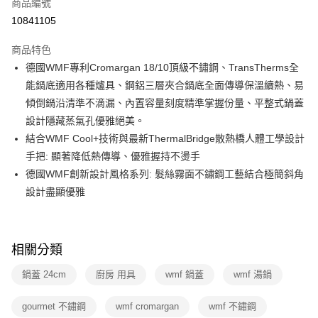
商品編號
華南商業銀行
彰化商業銀行
合作金庫商業銀行
第一商業銀行
10841105
即享券
上海商業儲蓄銀行
台北富邦商業銀行
華南商業銀行
彰化商業銀行
國泰世華商業銀行
兆豐國際商業銀行
LINE Pay
上海商業儲蓄銀行
台北富邦商業銀行
商品特色
臺灣中小企業銀行
台中商業銀行
國泰世華商業銀行
兆豐國際商業銀行
德國WMF專利Cromargan 18/10頂級不鏽鋼、TransTherms全
匯豐（台灣）商業銀行
華泰商業銀行
Apple Pay
臺灣中小企業銀行
台中商業銀行
能鍋底適用各種爐具、鋼鋁三層夾合鍋底全面傳導保溫續熱、易
聯邦商業銀行
遠東國際商業銀行
匯豐（台灣）商業銀行
華泰商業銀行
街口支付
元大商業銀行
永豐商業銀行
傾倒鍋沿清準不滴漏、內置容量刻度精準掌握份量、平整式鍋蓋
聯邦商業銀行
遠東國際商業銀行
玉山商業銀行
星展（台灣）商業銀行
設計隱藏蒸氣孔優雅絕美。
元大商業銀行
永豐商業銀行
Google Pay
台新國際商業銀行
中國信託商業銀行
玉山商業銀行
星展（台灣）商業銀行
結合WMF Cool+技術與最新ThermalBridge散熱橋人體工學設計
台灣樂天信用卡公司
台新國際商業銀行
中國信託商業銀行
ATM付款
手把: 顯著降低熱傳導、優雅握持不燙手
台灣樂天信用卡公司
德國WMF創新設計風格系列: 髮絲霧面不鏽鋼工藝結合極簡斜角
運送方式
設計盡顯優雅
宅配
每筆NT$100，滿NT$999(含以上)免運費
相關分類
付款後門市自取
鍋蓋 24cm
廚房 用具
wmf 鍋蓋
wmf 湯鍋
免運費
gourmet 不鏽鋼
wmf cromargan
wmf 不鏽鋼