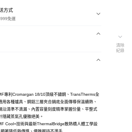
送方式
999免運
次付款
清除
紀錄
期付款
0 利率 每期
NT$2,940
21家銀行
0 利率 每期
NT$1,470
21家銀行
庫商業銀行
第一商業銀行
業銀行
彰化商業銀行
庫商業銀行
第一商業銀行
業儲蓄銀行
台北富邦商業銀行
業銀行
彰化商業銀行
華商業銀行
兆豐國際商業銀行
F專利Cromargan 18/10頂級不鏽鋼、TransTherms全
業儲蓄銀行
台北富邦商業銀行
小企業銀行
台中商業銀行
適用各種爐具、鋼鋁三層夾合鍋底全面傳導保溫續熱、
華商業銀行
兆豐國際商業銀行
台灣）商業銀行
華泰商業銀行
小企業銀行
台中商業銀行
鍋沿清準不滴漏、內置容量刻度精準掌握份量、平整式
業銀行
遠東國際商業銀行
台灣）商業銀行
華泰商業銀行
計隱藏蒸氣孔優雅絕美。
業銀行
永豐商業銀行
業銀行
遠東國際商業銀行
F Cool+技術與最新ThermalBridge散熱橋人體工學設
業銀行
星展（台灣）商業銀行
業銀行
永豐商業銀行
y
際商業銀行
中國信託商業銀行
: 顯著降低熱傳導、優雅握持不燙手