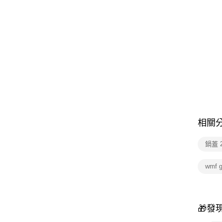
相關
鍋蓋 
wmf 
🎁發