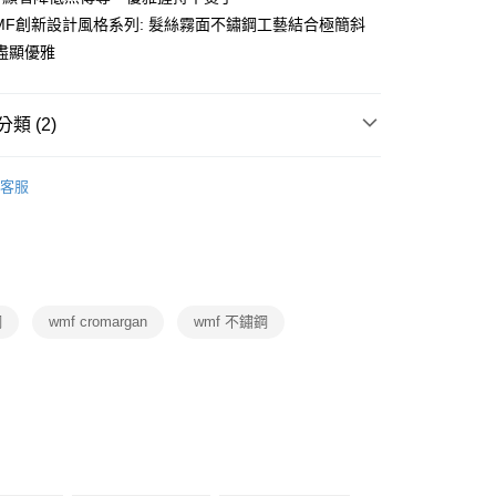
業銀行
星展（台灣）商業銀行
天信用卡公司
MF創新設計風格系列: 髮絲霧面不鏽鋼工藝結合極簡斜
際商業銀行
中國信託商業銀行
天信用卡公司
盡顯優雅
類 (2)
WMF
不鏽鋼鍋具
00，滿NT$999(含以上)免運費
客服
廚房家電
WMF
市自取
鋼
wmf cromargan
wmf 不鏽鋼