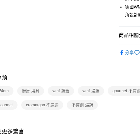
玉山商
台灣樂
德國W
台新國
ATM付款
台灣樂
角設計
運送方式
商品相關分
宅配
依品牌
每筆NT$1
分享
依類別
付款後門
免運費
分類
24cm
廚房 用具
wmf 鍋蓋
wmf 湯鍋
gourmet 不鏽
gourmet
cromargan 不鏽鋼
不鏽鋼 湯鍋
現更多驚喜