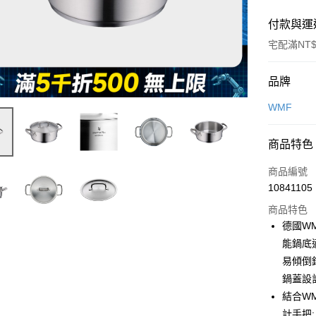
付款與運
宅配滿NT$
付款方式
品牌
信用卡一
WMF
信用卡分
商品特色
3 期 
商品編號
6 期 
合作金
10841105
華南商
合作金
即享券
上海商
商品特色
華南商
國泰世
德國WM
LINE Pay
上海商
臺灣中
能鍋底
國泰世
匯豐（
Apple Pay
臺灣中
易傾倒
聯邦商
匯豐（
鍋蓋設
街口支付
元大商
聯邦商
結合WM
玉山商
元大商
Google Pa
台新國
計手把