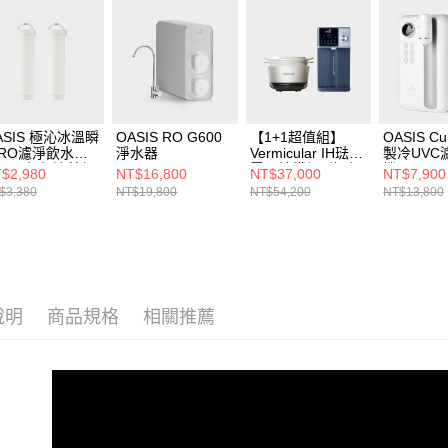
ASIS 極沁冰溫瞬
OASIS RO G600
【1+1超值組】
OASIS C
RO濾淨飲水機
淨水器
Vermicular IH琺瑯
製冷UVC
用一年份濾芯組
電子鑄鐵鍋 (海鹽
機
$2,980
NT$16,800
NT$37,000
NT$7,900
適用機型：IF-
白/松露黑/飛魚
$3,380
NT$19,800
NT$54,200
NT$13,800
1A)
銀)+OASIS 極沁冰
溫瞬熱RO濾淨飲
水機301A
說明
商品規格
相關推薦