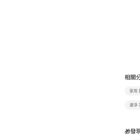
相關
家用
濾淨 
🎁發