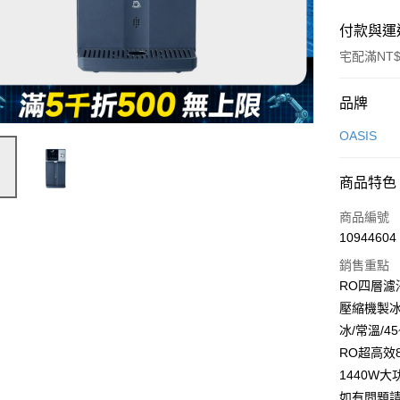
付款與運
宅配滿NT$
付款方式
品牌
信用卡一
OASIS
信用卡分
商品特色
3 期 
商品編號
6 期 
合作金
10944604
華南商
合作金
即享券
上海商
銷售重點
華南商
國泰世
RO四層濾
LINE Pay
上海商
臺灣中
壓縮機製冰
國泰世
匯豐（
Apple Pay
臺灣中
冰/常溫/4
聯邦商
匯豐（
RO超高效
街口支付
元大商
聯邦商
1440W
玉山商
元大商
Google Pa
台新國
如有問題請洽