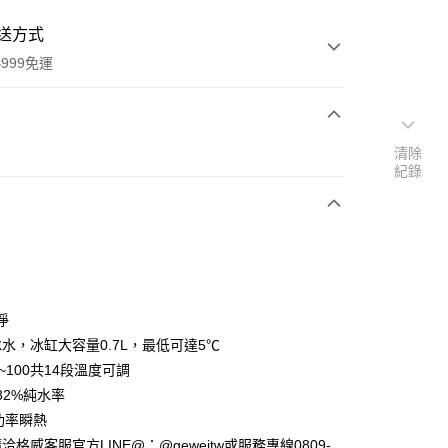
送方式
999免運
次付款
清除
紀錄
期付款
0 利率 每期
NT$4,266
21家銀行
0 利率 每期
NT$2,133
21家銀行
庫商業銀行
第一商業銀行
業銀行
彰化商業銀行
庫商業銀行
第一商業銀行
業儲蓄銀行
台北富邦商業銀行
業銀行
彰化商業銀行
華商業銀行
兆豐國際商業銀行
淨
業儲蓄銀行
台北富邦商業銀行
小企業銀行
台中商業銀行
水，冰缸大容量0.7L，最低可達5℃
華商業銀行
兆豐國際商業銀行
台灣）商業銀行
華泰商業銀行
小企業銀行
台中商業銀行
5~100共14段溫度可調
業銀行
遠東國際商業銀行
台灣）商業銀行
華泰商業銀行
82%純水率
業銀行
永豐商業銀行
業銀行
遠東國際商業銀行
大功率瞬熱
業銀行
星展（台灣）商業銀行
業銀行
永豐商業銀行
y
際商業銀行
中國信託商業銀行
格威客服官方LINE@：@geweitw或服務專線0809-