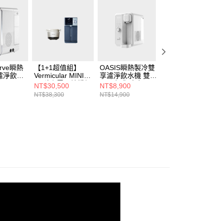
urve瞬熱
【1+1超值組】
OASIS瞬熱製冷雙
【四合一RO濾芯
濾淨飲水
Vermicular MINI
享濾淨飲水機 雙享
組】OASIS COVA
IH 琺瑯電子鑄鐵鍋
Bar(咖啡/冰水
桌上旗艦觸控氣泡
NT$30,500
NT$8,900
NT$41,800
(海鹽白/飛魚銀/松
UVC殺菌)
三溫RO飲水機
NT$38,300
NT$14,900
NT$49,780
露黑)+OASIS 極沁
冰溫瞬熱RO濾淨
飲水機IF-301A