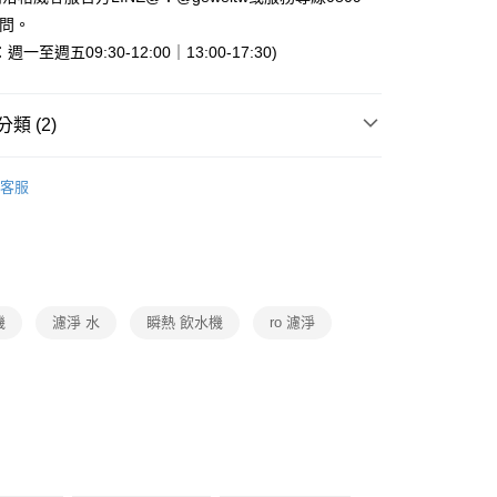
業銀行
星展（台灣）商業銀行
天信用卡公司
詢問。
際商業銀行
中國信託商業銀行
天信用卡公司
一至週五09:30-12:00｜13:00-17:30)
類 (2)
OASIS
淨水器
00，滿NT$999(含以上)免運費
客服
淨水設備
OASIS
機
濾淨 水
瞬熱 飲水機
ro 濾淨