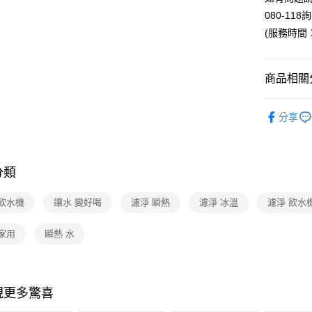
玉山商
台灣樂
080-118
台新國
ATM付款
台灣樂
(服務時間：週
運送方式
商品相關分
宅配
依品牌
每筆NT$1
分享
依類別
分類
 飲水機
讓水 變好喝
濾淨 瞬熱
濾淨 冰溫
濾淨 飲水
家用
瞬熱 水
現更多驚喜