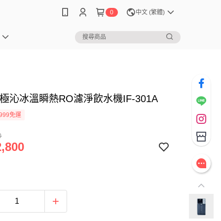
0
中文 (繁體)
S 極沁冰溫瞬熱RO濾淨飲水機IF-301A
999免運
0
,800