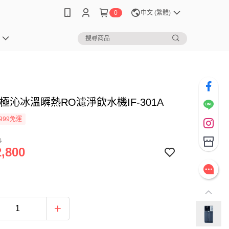
0
中文 (繁體)
S 極沁冰溫瞬熱RO濾淨飲水機IF-301A
999免運
0
,800