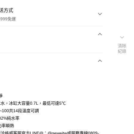
送方式
999免運
次付款
清除
紀錄
期付款
0 利率 每期
NT$4,266
21家銀行
0 利率 每期
NT$2,133
21家銀行
庫商業銀行
第一商業銀行
業銀行
彰化商業銀行
庫商業銀行
第一商業銀行
業儲蓄銀行
台北富邦商業銀行
業銀行
彰化商業銀行
華商業銀行
兆豐國際商業銀行
淨
業儲蓄銀行
台北富邦商業銀行
小企業銀行
台中商業銀行
水，冰缸大容量0.7L，最低可達5℃
華商業銀行
兆豐國際商業銀行
台灣）商業銀行
華泰商業銀行
小企業銀行
台中商業銀行
5~100共14段溫度可調
業銀行
遠東國際商業銀行
台灣）商業銀行
華泰商業銀行
82%純水率
業銀行
永豐商業銀行
業銀行
遠東國際商業銀行
大功率瞬熱
業銀行
星展（台灣）商業銀行
業銀行
永豐商業銀行
y
際商業銀行
中國信託商業銀行
格威客服官方LINE@：@geweitw或服務專線0809-