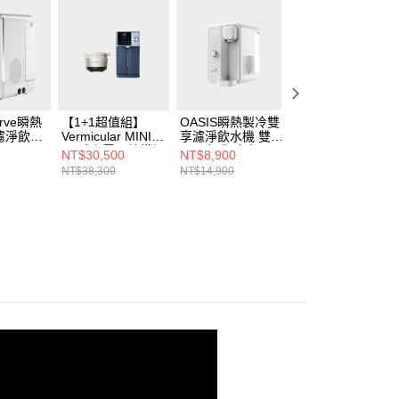
urve瞬熱
【1+1超值組】
OASIS瞬熱製冷雙
【四合一RO濾芯
濾淨飲水
Vermicular MINI
享濾淨飲水機 雙享
組】OASIS COVA
IH 琺瑯電子鑄鐵鍋
Bar(咖啡/冰水
桌上旗艦觸控氣泡
NT$30,500
NT$8,900
NT$41,800
(海鹽白/飛魚銀/松
UVC殺菌)
三溫RO飲水機
NT$38,300
NT$14,900
NT$49,780
露黑)+OASIS 極沁
冰溫瞬熱RO濾淨
飲水機IF-301A