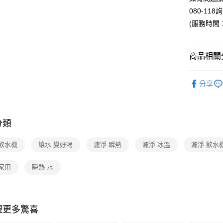
玉山商
台灣樂
080-118
台新國
ATM付款
台灣樂
(服務時間：週
運送方式
商品相關分
宅配
依品牌
每筆NT$1
分享
依類別
分類
 飲水機
讓水 變好喝
濾淨 瞬熱
濾淨 冰溫
濾淨 飲水
家用
瞬熱 水
現更多驚喜