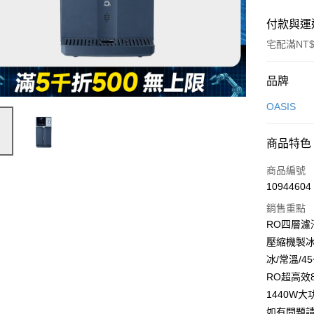
付款與運
宅配滿NT$
付款方式
品牌
信用卡一
OASIS
信用卡分
商品特色
3 期 
商品編號
6 期 
合作金
10944604
華南商
合作金
即享券
上海商
銷售重點
華南商
國泰世
RO四層濾
LINE Pay
上海商
臺灣中
壓縮機製冰
國泰世
匯豐（
Apple Pay
臺灣中
冰/常溫/4
聯邦商
匯豐（
RO超高效
街口支付
元大商
聯邦商
1440W
玉山商
元大商
Google Pa
台新國
如有問題請洽