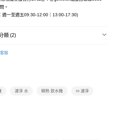
業銀行
星展（台灣）商業銀行
天信用卡公司
詢問。
際商業銀行
中國信託商業銀行
天信用卡公司
一至週五09:30-12:00｜13:00-17:30)
類 (2)
OASIS
淨水器
00，滿NT$999(含以上)免運費
客服
淨水設備
OASIS
機
濾淨 水
瞬熱 飲水機
ro 濾淨