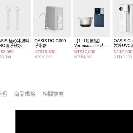
ASIS 極沁冰溫瞬
OASIS RO G600
【1+1超值組】
OASIS C
RO濾淨飲水機
淨水器
Vermicular IH琺瑯
製冷UVC
用一年份濾芯組
電子鑄鐵鍋 (海鹽
機
$2,980
NT$16,800
NT$37,000
NT$7,900
適用機型：IF-
白/松露黑/飛魚
$3,380
NT$19,800
NT$54,200
NT$13,800
1A)
銀)+OASIS 極沁冰
溫瞬熱RO濾淨飲
水機301A
說明
商品規格
相關推薦