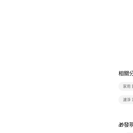
相關
家用
濾淨 
🎁發